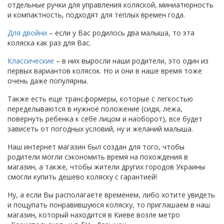
отдельные ручки для управления коляской, миниатюрность
и компактность, подходят для теплых времен года.
Для двойни
– если у Вас родилось два малыша, то эта
коляска как раз для Вас.
Классические
– в них выросли наши родители, это один из
первых вариантов колясок. Но и они в наше время тоже
очень даже популярны.
Также есть еще трансформеры, которые с легкостью
переделываются в нужное положение (сидя, лежа,
повернуть ребенка к себе лицом и наоборот), все будет
зависеть от погодных условий, ну и желаний малыша.
Наш интернет магазин был создан для того, чтобы
родители могли сэкономить время на похождения в
магазин, а также, чтобы жители других городов Украины
смогли купить дешево коляску с гарантией!
Ну, а если Вы располагаете временем, либо хотите увидеть
и пощупать понравившуюся коляску, то приглашаем в наш
магазин, который находится в Киеве возле метро