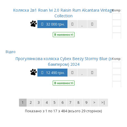
Коляска 2в1 Roan Ivi 2.0 Raisin Rum Alcantara Vintage
Колір:
Collection
32 000 грн.
В наявності
ще
Відео
Прогулянкова коляска Cybex Beezy Stormy Blue (з
Колір:
бампером) 2024
12 490 грн.
В наявності
ще
1
2
3
4
5
6
7
8
9
>
>|
Показано з 1 по 17 з 484 (всього 29 сторінок)