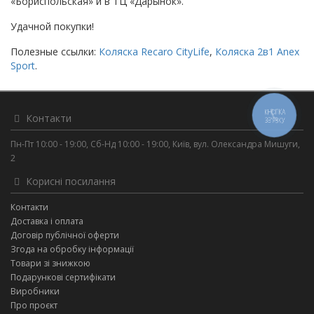
«Бориспольская» и в ТЦ «Дарынок».
Удачной покупки!
Полезные ссылки:
Коляска Recaro CityLife
,
Коляска 2в1 Anex
Sport
.
Контакти
КНОПКА
ЗВ'ЯЗКУ
Пн-Пт 10:00 - 19:00, Сб-Нд 10:00 - 19:00, Київ, вул. Олександра Мишуги,
2
Корисні посилання
Контакти
Доставка і оплата
Договір публічної оферти
Згода на обробку інформації
Товари зі знижкою
Подарункові сертифікати
Виробники
Про проєкт