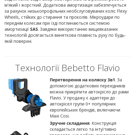
м'який і жорсткий. Додаткова амортизація забезпечується
за рахунок низькопрофільних необслуговуваних коліс Flexy
Wheels, стійких до стирання та проколів. Мікроудари по
переднім колесам при їзді поглинаються системою
амортизації
SAS
. Завдяки використанню вищевказаних
технологій досягається виняткова плавність руху по будь-
якій поверхні.
Технології Bebetto Flavio
Перетворення на коляску 3в1
. За
допомогою додаткових перехідників
можна прикріпити автокрісло до рами
Flavio. У продажу є адаптери до
автокрісел групи 0+ популярних
європейських брендів, включаючи
Maxi Cosi.
Зручне складання
. Конструкція
складається легко та інтуїтивно