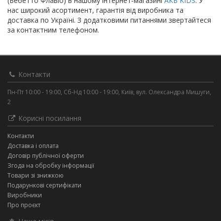
(Бебетто Флавіо) в нашому інтернет-магазині
АКБ KIDS
. У
нас широкий асортимент, гарантія від виробника та
доставка по Україні. З додатковими питаннями звертайтеся
за контактним телефоном.
Контакти
Пн-Пт 10:00 - 19:00, Сб-Нд 10:00 - 19:00, Київ, вул. Олександра Мишуги,
2
Корисні посилання
Контакти
Доставка і оплата
Договір публічної оферти
Згода на обробку інформації
Товари зі знижкою
Подарункові сертифікати
Виробники
Про проєкт