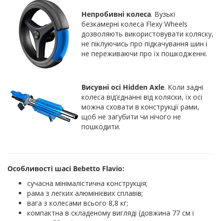
Непробивні колеса
. Вузькі
безкамерні колеса Flexy Wheels
дозволяють використовувати коляску,
не піклуючись про підкачування шин і
не переживаючи про їх пошкодженні.
Висувні осі Hidden Axle
. Коли задні
колеса від’єднанні від коляски, їх осі
можна сховати в конструкції рами,
щоб не загубити чи нічого не
пошкодити.
Особливості шасі Bebetto Flavio:
сучасна мінімалістична конструкція;
рама з легких алюмінієвих сплавів;
вага з колесами всього 8,8 кг;
компактна в складеному вигляді (довжина 77 см і