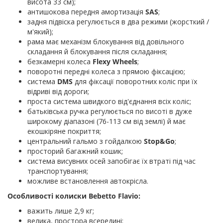
висота 33 см);
антишокова передня амортизація
SAS
;
задня підвіска регулюється в два режими (жорсткий /
м'який);
рама має механізм блокування від довільного
складання й блокування після складання;
безкамерні колеса
Flexy Wheels
;
поворотні передні колеса з прямою фіксацією;
система
DMS
для фіксації поворотних коліс при їх
відриві від дороги;
проста система швидкого від'єднання всіх коліс;
батьківська ручка регулюється по висоті в дуже
широкому діапазоні (76-113 см від землі) й має
екошкіряне покриття;
центральний гальмо з гойдалкою
Stop&Go
;
просторий багажний кошик;
система висувних осей запобігає їх втраті під час
транспортування;
можливе встановлення автокрісла.
Особливості колиски Bebetto Flavio:
важить лише 2,9 кг;
велика, простора всередині;