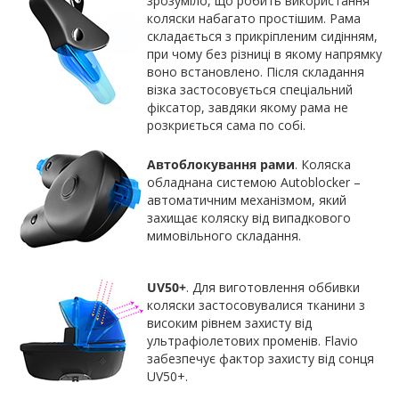
зрозуміло, що робить використання
коляски набагато простішим. Рама
складається з прикріпленим сидінням,
при чому без різниці в якому напрямку
воно встановлено. Після складання
візка застосовується спеціальний
фіксатор, завдяки якому рама не
розкриється сама по собі.
Автоблокування рами
. Коляска
обладнана системою Autoblocker –
автоматичним механізмом, який
захищає коляску від випадкового
мимовільного складання.
UV50+
. Для виготовлення оббивки
коляски застосовувалися тканини з
високим рівнем захисту від
ультрафіолетових променів. Flavio
забезпечує фактор захисту від сонця
UV50+.