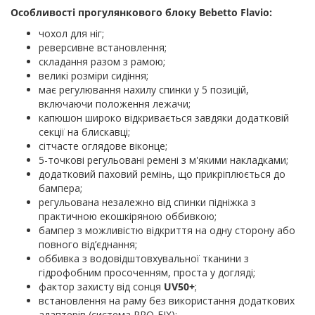
Особливості прогулянкового блоку Bebetto Flavio:
чохол для ніг;
реверсивне встановлення;
складання разом з рамою;
великі розміри сидіння;
має регулювання нахилу спинки у 5 позицій,
включаючи положення лежачи;
капюшон широко відкривається завдяки додатковій
секції на блискавці;
сітчасте оглядове віконце;
5-точкові регульовані ремені з м'якими накладками;
додатковий паховий ремінь, що прикріплюється до
бампера;
регульована незалежно від спинки підніжка з
практичною екошкіряною оббивкою;
бампер з можливістю відкриття на одну сторону або
повного від’єднання;
оббивка з водовідштовхувальної тканини з
гідрофобним просоченням, проста у догляді;
фактор захисту від сонця
UV50+
;
встановлення на раму без використання додаткових
адаптерів (система PRO-FIX);