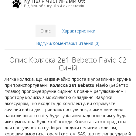
Купівля частинами 0%
Від Монобанку. До 4-ох платежів
Опис
Характеристики
Відгуки/Коментарі/Питання (0)
Опис Коляска 2в1 Bebetto Flavio 02
Синій
Легка коляска, що надзвичайно проста в управлінні й зручна
при транспортуванні.
Коляска 2в1 Bebetto Flavio
(Бебетто
Флавіо) пропонує зручне сидіння з повним регулюванням і
простору колиску з можливістю складання. Завдяки
аксесуарам, що входять до комплекту, ви отримуєте
зручний набір для тривалих прогулянок, з яким вивчення
навколишнього світу буде суцільним задоволенням у будь-
яких умовах за будь-якої погоди. Коляска також придатна
для прогулянок на путівцях завдяки великим колесам,
хорошим амортизаторам і системі SAS, що поглинає удари й