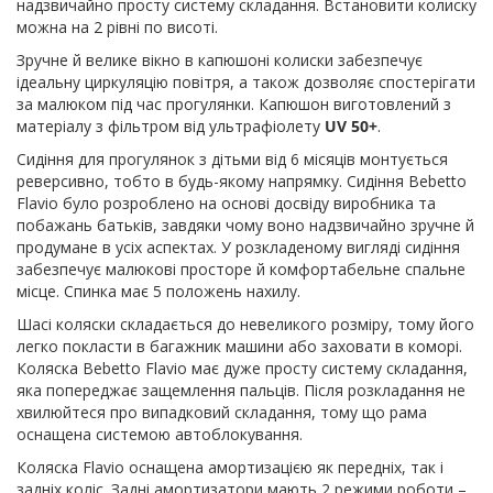
надзвичайно просту систему складання. Встановити колиску
можна на 2 рівні по висоті.
Зручне й велике вікно в капюшоні колиски забезпечує
ідеальну циркуляцію повітря, а також дозволяє спостерігати
за малюком під час прогулянки. Капюшон виготовлений з
матеріалу з фільтром від ультрафіолету
UV 50+
.
Сидіння для прогулянок з дітьми від 6 місяців монтується
реверсивно, тобто в будь-якому напрямку. Сидіння Bebetto
Flavio було розроблено на основі досвіду виробника та
побажань батьків, завдяки чому воно надзвичайно зручне й
продумане в усіх аспектах. У розкладеному вигляді сидіння
забезпечує малюкові просторе й комфортабельне спальне
місце. Спинка має 5 положень нахилу.
Шасі коляски складається до невеликого розміру, тому його
легко покласти в багажник машини або заховати в коморі.
Коляска Bebetto Flavio має дуже просту систему складання,
яка попереджає защемлення пальців. Після розкладання не
хвилюйтеся про випадковий складання, тому що рама
оснащена системою автоблокування.
Коляска Flavio оснащена амортизацією як передніх, так і
задніх коліс. Задні амортизатори мають 2 режими роботи –