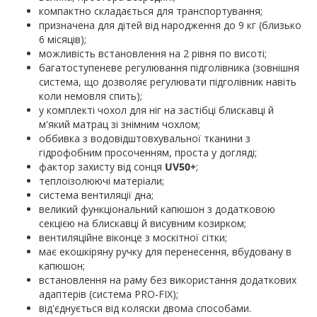
компактно складається для транспортування;
призначена для дітей від народження до 9 кг (близько
6 місяців);
можливість встановлення на 2 рівня по висоті;
багатоступеневе регулювання підголівника (зовнішня
система, що дозволяє регулювати підголівник навіть
коли немовля спить);
у комплекті чохол для ніг на застібці блискавці й
м'який матрац зі знімним чохлом;
оббивка з водовідштовхувальної тканини з
гідрофобним просоченням, проста у догляді;
фактор захисту від сонця
UV50+
;
теплоізолюючі матеріали;
система вентиляції дна;
великий функціональний капюшон з додатковою
секцією на блискавці й висувним козирком;
вентиляційне віконце з москітної сітки;
має екошкіряну ручку для перенесення, вбудовану в
капюшон;
встановлення на раму без використання додаткових
адаптерів (система PRO-FIX);
від'єднується від коляски двома способами.