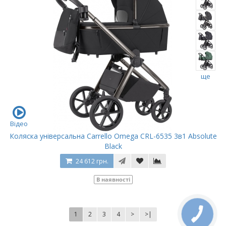
ще
Відео
Коляска універсальна Carrello Omega CRL-6535 3в1 Absolute
Black
24 612 грн.
В наявності
1
2
3
4
>
>|