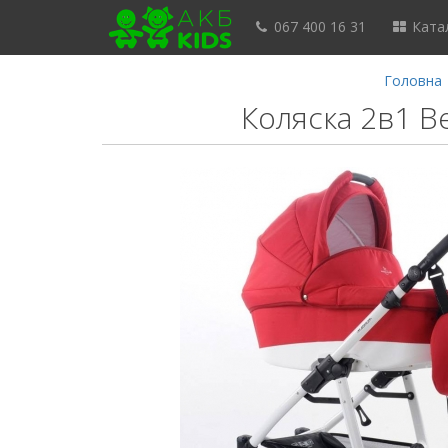
067 400 16 31
Катал
Головна
Коляска 2в1 