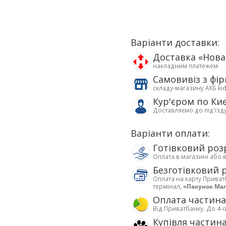
Варіанти доставки:
Доставка «Нов
накладним платежем
Самовивіз з фі
складу-магазину АКБ ki
Кур'єром по Ки
Доставляємо до під'їзд
Варіанти оплати:
Готівковий роз
Оплата в магазині або 
Безготівковий 
Оплата на карту Приват
термінал,
«Пакунок Ма
Оплата частин
Від Приватбанку. До 4-о
Купівля частин