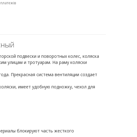
 платежів
сный
торской подвески и поворотных колес, коляска
им улицам и тротуарам. На раму коляски
ода. Прекрасная система вентиляции создает
коляски, имеет удобную подножку, чехол для
териалы блокируют часть жесткого