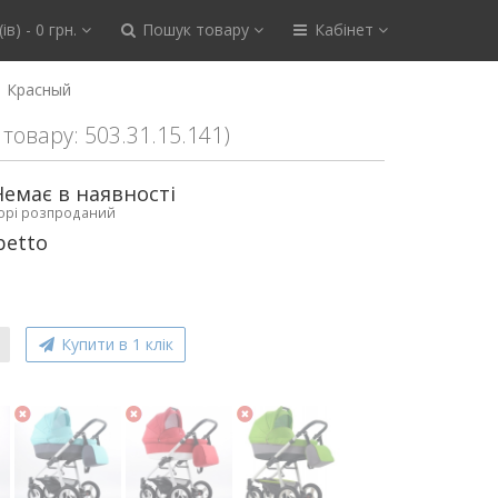
ів) - 0 грн.
Пошук товару
Кабінет
1 Красный
 товару: 503.31.15.141)
Немає в наявності
ьорі розпроданий
betto
Купити в 1 клік