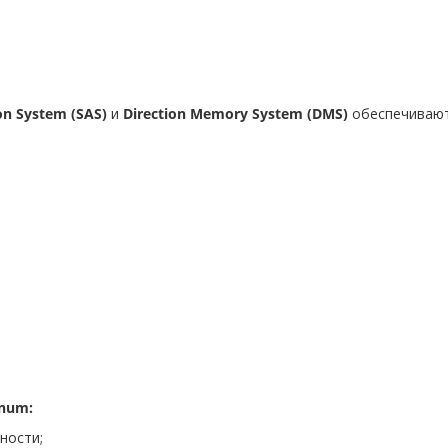
on System (SAS)
и
Direction Memory System (DMS)
обеспечивают
gnum:
ности;