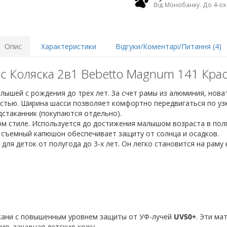
Від Монобанку. До 4-ох
Опис
Характеристики
Відгуки/Коментарі/Питання (4)
с Коляска 2в1 Bebetto Magnum 141 Кра
ышей с рождения до трех лет. За счет рамы из алюминия, нова
тью. Ширина шасси позволяет комфортно передвигаться по узк
стаканник (покупаются отдельно).
м стиле. Используется до достижения малышом возраста в полг
 съемный капюшон обеспечивает защиту от солнца и осадков.
ля деток от полугода до 3-х лет. Он легко становится на раму 
кани с повышенным уровнем защиты от УФ-лучей
UV50+
. Эти ма
ия, защищая детскую кожу.