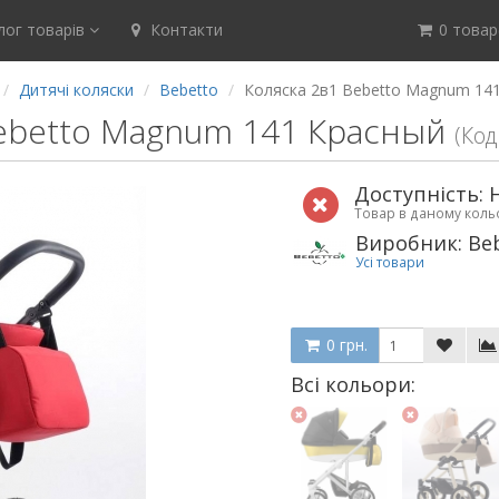
ог товарів
Контакти
0 товар(
Дитячі коляски
Bebetto
Коляска 2в1 Bebetto Magnum 14
Bebetto Magnum 141 Красный
(Код
Доступність: 
Товар в даному кол
Виробник: Be
Усі товари
0 грн.
Всі кольори: