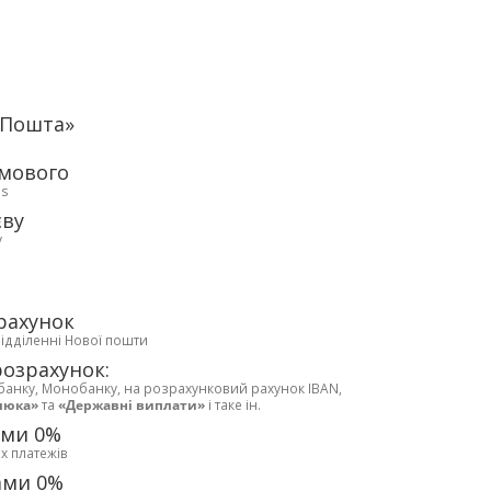
аПошта»
рмового
ds
єву
у
рахунок
відділенні Нової пошти
розрахунок:
банку, Монобанку, на розрахунковий рахунок IBAN,
люка»
та
«Державні виплати»
і таке ін.
ами 0%
х платежів
ами 0%