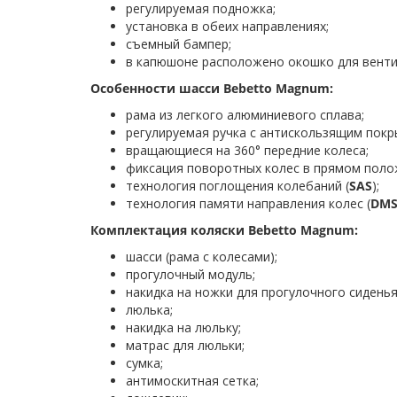
регулируемая подножка;
установка в обеих направлениях;
съемный бампер;
в капюшоне расположено окошко для венти
Особенности шасси Bebetto Magnum:
рама из легкого алюминиевого сплава;
регулируемая ручка с антискользящим покр
вращающиеся на 360° передние колеса;
фиксация поворотных колес в прямом поло
технология поглощения колебаний (
SAS
);
технология памяти направления колес (
DM
Комплектация коляски Bebetto Magnum:
шасси (рама с колесами);
прогулочный модуль;
накидка на ножки для прогулочного сиденья
люлька;
накидка на люльку;
матрас для люльки;
сумка;
антимоскитная сетка;