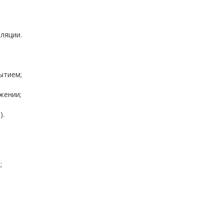
ляции.
ытием;
жении;
S
).
;