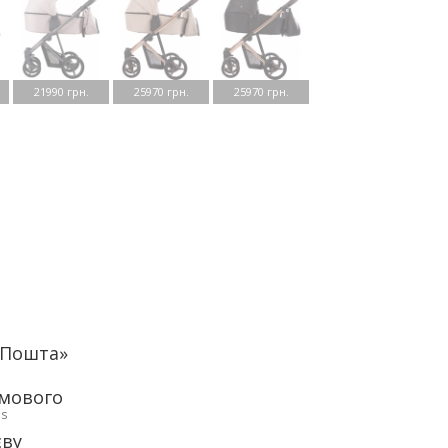
21990 грн.
25970 грн.
25970 грн.
аПошта»
рмового
ds
єву