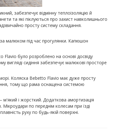
икний, забезпечує відмінну теплоізоляцію й
анети та які піклуються про захист навколишнього
адзвичайно просту систему складання.
и за малюком під час прогулянки. Капюшон
to Flavio було розроблено на основі досвіду
ому вигляді сидіння забезпечує малюкові просторе
орі. Коляска Bebetto Flavio має дуже просту
дання, тому що рама оснащена системою
 – м'який і жорсткий. Додаткова амортизація
. Мікроудари по переднім колесам при їзді
лавність руху по будь-якій поверхні.