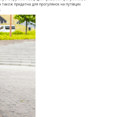
а також придатна для прогулянок на путівцях
.