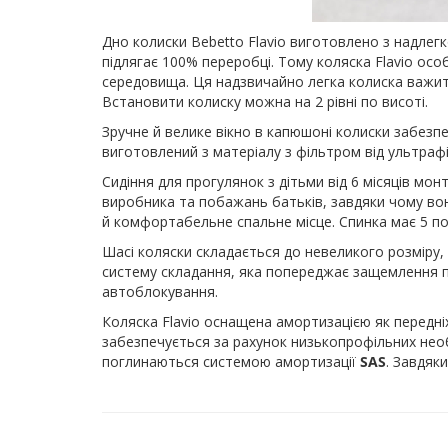
Дно колиски Bebetto Flavio виготовлено з надлег
підлягає 100% переробці. Тому коляска Flavio ос
середовища. Ця надзвичайно легка колиска важить
Встановити колиску можна на 2 рівні по висоті.
Зручне й велике вікно в капюшоні колиски забезп
виготовлений з матеріалу з фільтром від ультра
Сидіння для прогулянок з дітьми від 6 місяців мо
виробника та побажань батьків, завдяки чому вон
й комфортабельне спальне місце. Спинка має 5 п
Шасі коляски складається до невеликого розміру,
систему складання, яка попереджає защемлення п
автоблокування.
Коляска Flavio оснащена амортизацією як передніх
забезпечується за рахунок низькопрофільних необс
поглинаються системою амортизації
SAS
. Завдяк