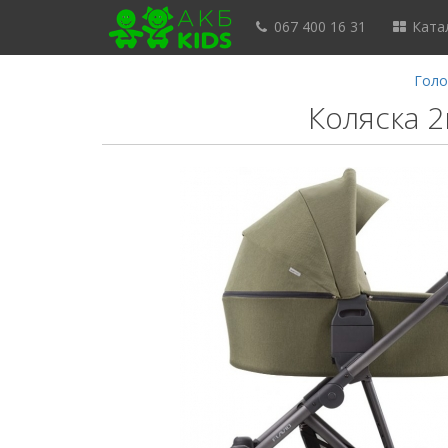
067 400 16 31
Катал
Голо
Коляска 2в