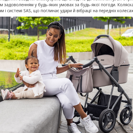
м задоволенням у будь-яких умовах за будь-якої погоди. Коляск
 системі SAS, що поглинає удари й вібрації на передніх колесах