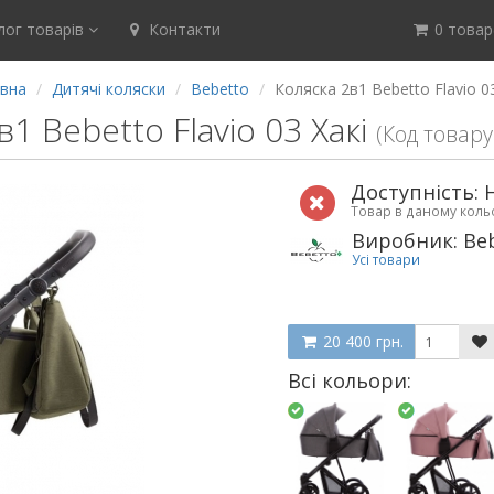
ог товарів
Контакти
0 товар(
вна
Дитячі коляски
Bebetto
Коляска 2в1 Bebetto Flavio 03
1 Bebetto Flavio 03 Хакі
(Код товару
Доступність: 
Товар в даному кол
Виробник: Be
Усі товари
20 400 грн.
Всі кольори: