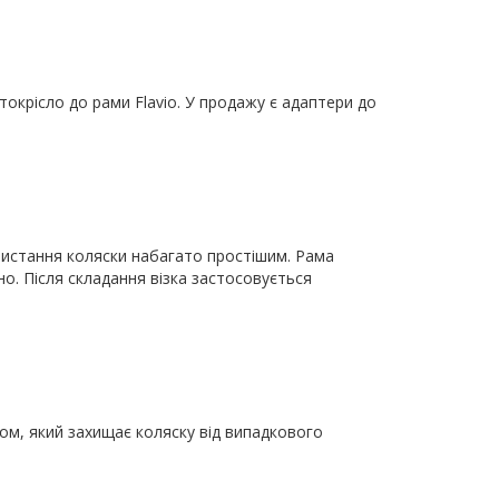
окрісло до рами Flavio. У продажу є адаптери до
ористання коляски набагато простішим. Рама
но. Після складання візка застосовується
ом, який захищає коляску від випадкового