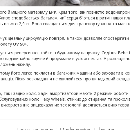
кого й міцного матеріалу
EPP
. Крім того, він повністю водонепрон
обливо сподобається батькам, чиї серця б'ються в ритмі нашої пл
 всього 2,9 кг. Вона складається для транспортування та має н
ечує ідеальну циркуляцію повітря, а також дозволяє спостерігат
фіолету
UV 50+
.
нтується реверсивно, тобто в будь-якому напрямку. Сидіння Bebet
о надзвичайно зручне й продумане в усіх аспектах. У розкладен
оложень нахилу.
 тому його легко покласти в багажник машини або заховати в ком
альців. Після розкладання не хвилюйтеся про випадковий скла
, так і задніх коліс. Задні амортизатори мають 2 режими роботи
луговуваних коліс Flexy Wheels, стійких до стирання та проколів
и використанню вищевказаних технологій досягається виняткова п