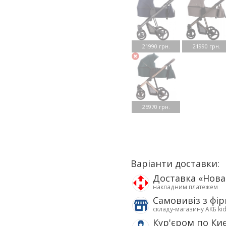
21990 грн.
21990 грн.
25970 грн.
Варіанти доставки:
Доставка «Нов
накладним платежем
Самовивіз з фі
складу-магазину АКБ ki
Кур'єром по Ки