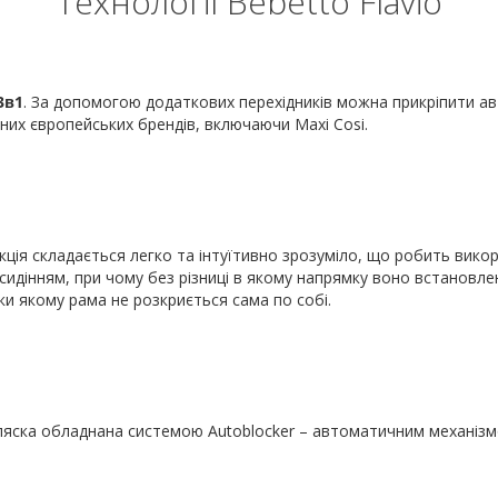
Технології Bebetto Flavio
3в1
. За допомогою додаткових перехідників можна прикріпити авт
них європейських брендів, включаючи Maxi Cosi.
укція складається легко та інтуїтивно зрозуміло, що робить вик
сидінням, при чому без різниці в якому напрямку воно встановле
ки якому рама не розкриється сама по собі.
ляска обладнана системою Autoblocker – автоматичним механізм