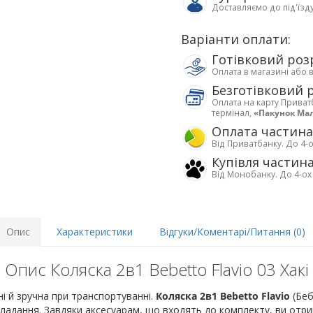
Доставляємо до під'їзд
Варіанти оплати:
Готівковий роз
Оплата в магазині або 
Безготівковий 
Оплата на карту Приват
термінал,
«Пакунок Ма
Оплата частин
Від Приватбанку. До 4-о
Купівля частин
Від Монобанку. До 4-ох
Опис
Характеристики
Відгуки/Коментарі/Питання (0)
Опис Коляска 2в1 Bebetto Flavio 03 Хакі
і й зручна при транспортуванні.
Коляска 2в1 Bebetto Flavio
(Бе
ладання. Завдяки аксесуарам, що входять до комплекту, ви отри