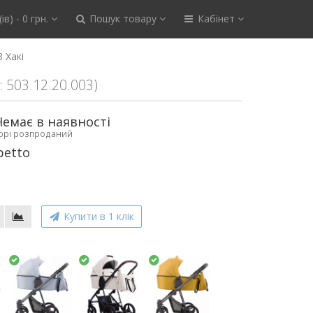
ів) - 0 грн.
Пошук товару
Кабінет
 Хакі
: 503.12.20.003)
Немає в наявності
ьорі розпроданий
betto
Купити в 1 клік