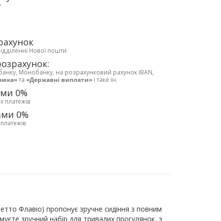
у
рахунок
відділенні Нової пошти
розрахунок:
банку, Монобанку, на розрахунковий рахунок IBAN,
люка»
та
«Державні виплати»
і таке ін.
ами 0%
х платежів
ами 0%
 платежів
бетто Флавіо) пропонує зручне сидіння з повним
муєте зручний набір для тривалих прогулянок, з