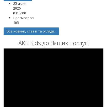
25 июня
2026
03:57:00
Просмотров:
405
Все новини, статті та огляди...
АКБ Kids до Ваших послуг!