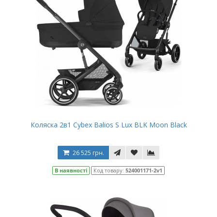
Коляска 2в1 Cybex Balios S Lux BLK Moon Black
26 525 грн.
В наявності
Код товару:
524001171-2v1