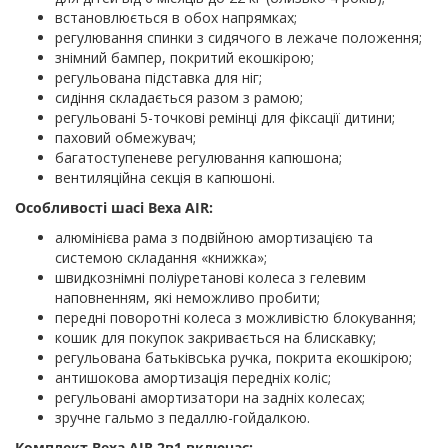
встановлюється в обох напрямках;
регулювання спинки з сидячого в лежаче положення;
знімний бампер, покритий екошкірою;
регульована підставка для ніг;
сидіння складається разом з рамою;
регульовані 5-точкові ремінці для фіксації дитини;
паховий обмежувач;
багатоступеневе регулювання капюшона;
вентиляційна секція в капюшоні.
Особливості шасі Bexa AIR:
алюмінієва рама з подвійною амортизацією та
системою складання «книжка»;
швидкознімні поліуретанові колеса з гелевим
наповненням, які неможливо пробити;
передні поворотні колеса з можливістю блокування;
кошик для покупок закривається на блискавку;
регульована батьківська ручка, покрита екошкірою;
антишокова амортизація передніх коліс;
регульовані амортизатори на задніх колесах;
зручне гальмо з педаллю-гойдалкою.
Комплект Bexa AIR 2в1 включає: