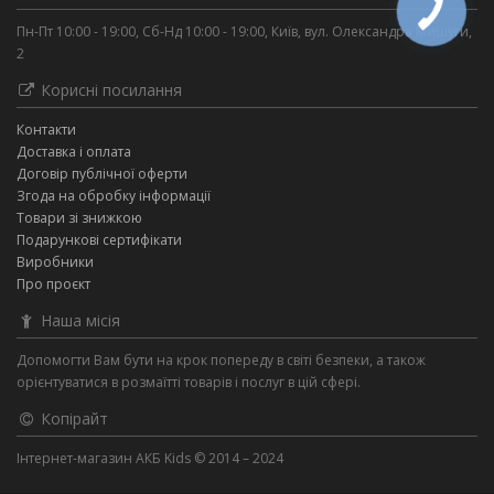
Пн-Пт 10:00 - 19:00, Сб-Нд 10:00 - 19:00, Київ, вул. Олександра Мишуги,
2
Корисні посилання
Контакти
Доставка і оплата
Договір публічної оферти
Згода на обробку інформації
Товари зі знижкою
Подарункові сертифікати
Виробники
Про проєкт
Наша місія
Допомогти Вам бути на крок попереду в світі безпеки, а також
орієнтуватися в розмаїтті товарів і послуг в цій сфері.
Копірайт
Інтернет-магазин АКБ Kids © 2014 – 2024