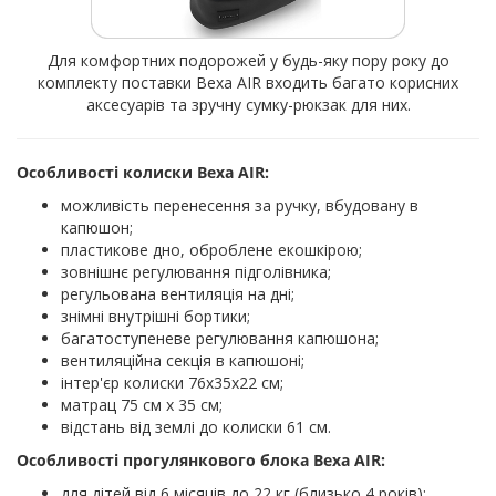
Для комфортних подорожей у будь-яку пору року до
комплекту поставки Bexa AIR входить багато корисних
аксесуарів та зручну сумку-рюкзак для них.
Особливості колиски Bexa AIR:
можливість перенесення за ручку, вбудовану в
капюшон;
пластикове дно, оброблене екошкірою;
зовнішнє регулювання підголівника;
регульована вентиляція на дні;
знімні внутрішні бортики;
багатоступеневе регулювання капюшона;
вентиляційна секція в капюшоні;
інтер'єр колиски 76х35х22 см;
матрац 75 см х 35 см;
відстань від землі до колиски 61 см.
Особливості прогулянкового блока Bexa AIR:
для дітей від 6 місяців до 22 кг (близько 4 років);