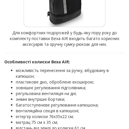
Для комфортних подорожей у будь-яку пору року до
комплекту поставки Bexa AIR входить багато корисних
аксесуарів та зручну сумку-рюкзак для них.
Особливості колиски Bexa AIR:
можливість перенесення за ручку, вбудовану в
капюшон;
пластикове дно, оброблене екошкірою;
зовнішнє регулювання підголівника;
регульована вентиляція на дні;
знімні внутрішні бортики;
багатоступеневе регулювання капюшона;
вентиляційна секція в капюшоні;
інтер'єр колиски 76х35х22 см;
матрац 75 см х 35 см;
відстань від землі до колиски 61 см.