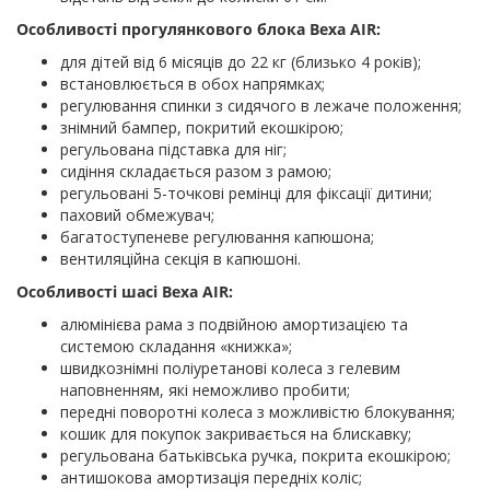
Особливості прогулянкового блока Bexa AIR:
для дітей від 6 місяців до 22 кг (близько 4 років);
встановлюється в обох напрямках;
регулювання спинки з сидячого в лежаче положення;
знімний бампер, покритий екошкірою;
регульована підставка для ніг;
сидіння складається разом з рамою;
регульовані 5-точкові ремінці для фіксації дитини;
паховий обмежувач;
багатоступеневе регулювання капюшона;
вентиляційна секція в капюшоні.
Особливості шасі Bexa AIR:
алюмінієва рама з подвійною амортизацією та
системою складання «книжка»;
швидкознімні поліуретанові колеса з гелевим
наповненням, які неможливо пробити;
передні поворотні колеса з можливістю блокування;
кошик для покупок закривається на блискавку;
регульована батьківська ручка, покрита екошкірою;
антишокова амортизація передніх коліс;