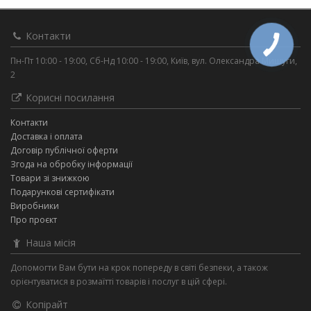
Контакти
Пн-Пт 10:00 - 19:00, Сб-Нд 10:00 - 19:00, Київ, вул. Олександра Мишуги,
2
Корисні посилання
Контакти
Доставка і оплата
Договір публічної оферти
Згода на обробку інформації
Товари зі знижкою
Подарункові сертифікати
Виробники
Про проєкт
Наша місія
Допомогти Вам бути на крок попереду в світі безпеки, а також
орієнтуватися в розмаїтті товарів і послуг в цій сфері.
Копірайт