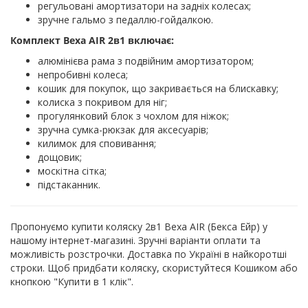
регульовані амортизатори на задніх колесах;
зручне гальмо з педаллю-гойдалкою.
Комплект Bexa AIR 2в1 включає:
алюмінієва рама з подвійним амортизатором;
непробивні колеса;
кошик для покупок, що закривається на блискавку;
колиска з покривом для ніг;
прогулянковий блок з чохлом для ніжок;
зручна сумка-рюкзак для аксесуарів;
килимок для сповивання;
дощовик;
москітна сітка;
підстаканник.
Пропонуємо купити коляску 2в1 Bexa AIR (Бекса Ейр) у
нашому інтернет-магазині. Зручні варіанти оплати та
можливість розстрочки. Доставка по Україні в найкоротші
строки. Щоб придбати коляску, скористуйтеся Кошиком або
кнопкою "Купити в 1 клік".