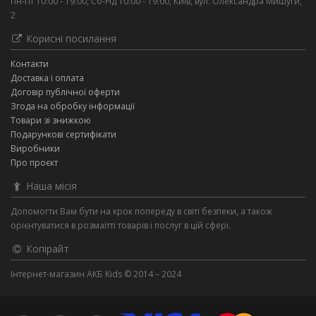
Пн-Пт 10:00 - 19:00, Сб-Нд 10:00 - 19:00, Київ, вул. Олександра Мишуги,
2
Корисні посилання
Контакти
Доставка і оплата
Договір публічної оферти
Згода на обробку інформації
Товари зі знижкою
Подарункові сертифікати
Виробники
Про проєкт
Наша місія
Допомогти Вам бути на крок попереду в світі безпеки, а також
орієнтуватися в розмаїтті товарів і послуг в цій сфері.
Копірайт
Інтернет-магазин АКБ Kids © 2014 – 2024