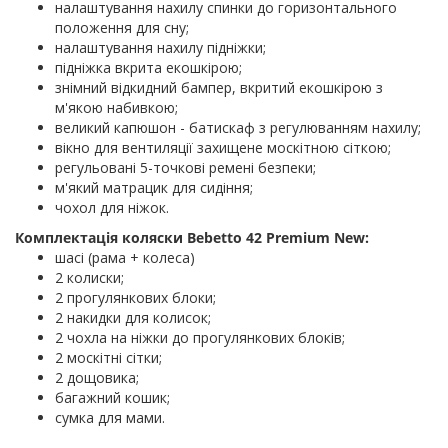
налаштування нахилу спинки до горизонтального
положення для сну;
налаштування нахилу підніжки;
підніжка вкрита екошкірою;
знімний відкидний бампер, вкритий екошкірою з
м'якою набивкою;
великий капюшон - батискаф з регулюванням нахилу;
вікно для вентиляції захищене москітною сіткою;
регульовані 5-точкові ремені безпеки;
м'який матрацик для сидіння;
чохол для ніжок.
Комплектація коляски Bebetto 42 Premium New:
шасі (рама + колеса)
2 колиски;
2 прогулянкових блоки;
2 накидки для колисок;
2 чохла на ніжки до прогулянкових блоків;
2 москітні сітки;
2 дощовика;
багажний кошик;
сумка для мами.