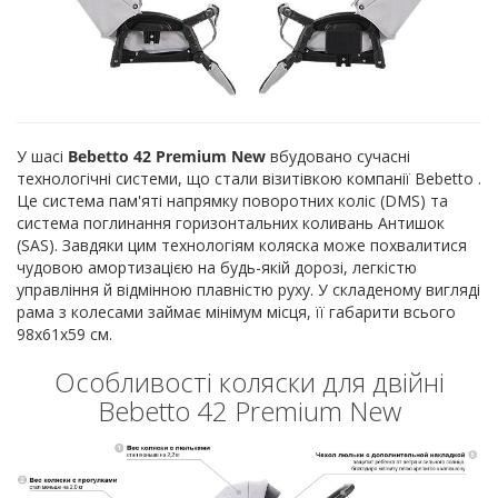
У шасі
Bebetto 42 Premium New
вбудовано сучасні
технологічні системи, що стали візитівкою компанії Bebetto .
Це система пам'яті напрямку поворотних коліс (DMS) та
система поглинання горизонтальних коливань Антишок
(SAS). Завдяки цим технологіям коляска може похвалитися
чудовою амортизацією на будь-якій дорозі, легкістю
управління й відмінною плавністю руху. У складеному вигляді
рама з колесами займає мінімум місця, її габарити всього
98х61х59 см.
Особливості коляски для двійні
Bebetto 42 Premium New