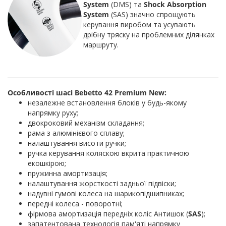
System
(DMS) та
Shock Absorption
System
(SAS) значно спрощують
керування виробом та усувають
дрібну тряску на проблемних ділянках
маршруту.
Особливості шасі Bebetto 42 Premium New:
незалежне встановлення блоків у будь-якому
напрямку руху;
двокроковий механізм складання;
рама з алюмінієвого сплаву;
налаштування висоти ручки;
ручка керування коляскою вкрита практичною
екошкірою;
пружинна амортизація;
налаштування жорсткості задньої підвіски;
надувні гумові колеса на шарикопідшипниках;
передні колеса - поворотні;
фірмова амортизація передніх коліс Антишок (
SAS
);
запатентована технологія пам'яті напрямку