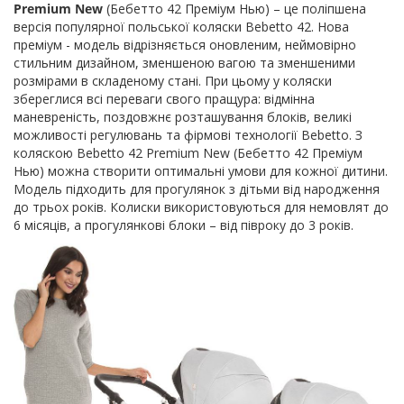
Premium New
(Бебетто 42 Преміум Нью) – це поліпшена
версія популярної польської коляски Bebetto 42. Нова
преміум - модель відрізняється оновленим, неймовірно
стильним дизайном, зменшеною вагою та зменшеними
розмірами в складеному стані. При цьому у коляски
збереглися всі переваги свого пращура: відмінна
маневреність, поздовжнє розташування блоків, великі
можливості регулювань та фірмові технології Bebetto. З
коляскою Bebetto 42 Premium New (Бебетто 42 Преміум
Нью) можна створити оптимальні умови для кожної дитини.
Модель підходить для прогулянок з дітьми від народження
до трьох років. Колиски використовуються для немовлят до
6 місяців, а прогулянкові блоки – від півроку до 3 років.