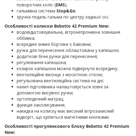
поворотних коліс (
DMS
);
гальмівна система
Stop&Go
;
зручна педаль гальма по центру задньої осі.
Особливості колиски Bebetto 42 Premium New:
водовідштовхувальна, вітронепроникна зовнішня
оббивка;
всередині знімні бортики з бавовни;
ручка для перенесення облаштована у капюшоні;
додаткові бічні ручки для перенесення;
регулювання капюшона;
козирок капюшона можна підвернути всередину;
вентиляційне віконце з москітною сіткою;
регульована вентиляційна система на дні;
нахил підголівника налаштовується зовні за
допомогою висувної ручки;
ортопедичний матрац;
функція заколисування;
накидка на колиску має високий вітрозахисний
відворіт, що кріпиться магнітними кнопками.
Особливості прогулянкового блоку Bebetto 42 Premium
New: