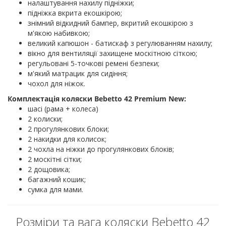
налаштування нахилу підніжки;
підніжка вкрита екошкірою;
знімний відкидний бампер, вкритий екошкірою з
м'якою набивкою;
великий капюшон - батискаф з регулюванням нахилу;
вікно для вентиляції захищене москітною сіткою;
регульовані 5-точкові ремені безпеки;
м'який матрацик для сидіння;
чохол для ніжок.
Комплектація коляски Bebetto 42 Premium New:
шасі (рама + колеса)
2 колиски;
2 прогулянкових блоки;
2 накидки для колисок;
2 чохла на ніжки до прогулянкових блоків;
2 москітні сітки;
2 дощовика;
багажний кошик;
сумка для мами.
Розміри та вага коляски Bebetto 42