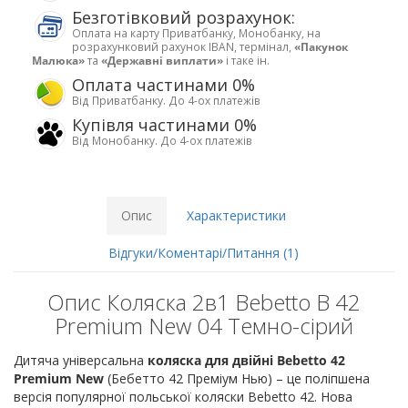
Безготівковий розрахунок:
Оплата на карту Приватбанку, Монобанку, на
розрахунковий рахунок IBAN, термінал,
«Пакунок
Малюка»
та
«Державні виплати»
і таке ін.
Оплата частинами 0%
Від Приватбанку. До 4-ох платежів
Купівля частинами 0%
Від Монобанку. До 4-ох платежів
Опис
Характеристики
Відгуки/Коментарі/Питання (1)
Опис Коляска 2в1 Bebetto B 42
Premium New 04 Темно-сірий
Дитяча універсальна
коляска для двійні Bebetto 42
Premium New
(Бебетто 42 Преміум Нью) – це поліпшена
версія популярної польської коляски Bebetto 42. Нова