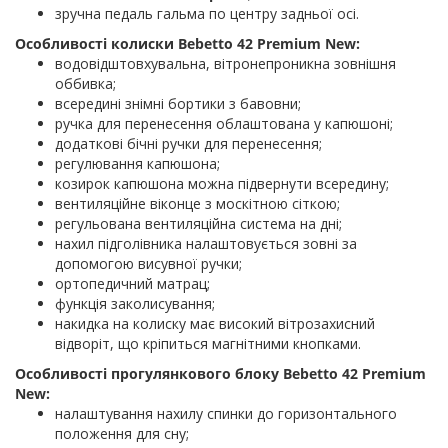
зручна педаль гальма по центру задньої осі.
Особливості колиски Bebetto 42 Premium New:
водовідштовхувальна, вітронепроникна зовнішня
оббивка;
всередині знімні бортики з бавовни;
ручка для перенесення облаштована у капюшоні;
додаткові бічні ручки для перенесення;
регулювання капюшона;
козирок капюшона можна підвернути всередину;
вентиляційне віконце з москітною сіткою;
регульована вентиляційна система на дні;
нахил підголівника налаштовується зовні за
допомогою висувної ручки;
ортопедичний матрац;
функція заколисування;
накидка на колиску має високий вітрозахисний
відворіт, що кріпиться магнітними кнопками.
Особливості прогулянкового блоку Bebetto 42 Premium
New:
налаштування нахилу спинки до горизонтального
положення для сну;