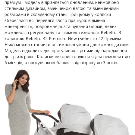
преміум - модель відрізняється оновленим, неймовірно
стильним дизайном, зменшеною вагою та зменшеними
розмірами в складеному стані. При цьому у коляски
збереглися всі переваги свого пращура: відмінна
маневреність, поздовжнє розташування блоків, великі
можливості регулювань та фірмові технології Bebetto. З
коляскою Bebetto 42 Premium New (Бебетто 42 Преміум
Нью) можна створити оптимальні умови для кожної дитини.
Модель підходить для прогулянок з дітьми від народження
до трьох років. Колиски використовуються для немовлят до
6 місяців, а прогулянкові блоки – від півроку до 3 років.