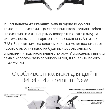
У шасі
Bebetto 42 Premium New
вбудовано сучасні
технологічні системи, що стали візитівкою компанії Bebetto .
Це система пам'яті напрямку поворотних коліс (DMS) та
система поглинання горизонтальних коливань Антишок
(SAS). Завдяки цим технологіям коляска може похвалитися
чудовою амортизацією на будь-якій дорозі, легкістю
управління й відмінною плавністю руху. У складеному вигляді
рама з колесами займає мінімум місця, її габарити всього
98х61х59 см.
Особливості коляски для двійні
Bebetto 42 Premium New