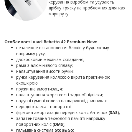
керування виробом та усувають
дрібну тряску на проблемних ділянках
маршруту.
Особливості шасі Bebetto 42 Premium New:
незалежне встановлення блоків у будь-якому
напрямку руху;
двокроковий механізм складання;
рама з алюмінієвого сплаву;
налаштування висоти ручки;
ручка керування коляскою вкрита практичною
екошкірою;
пружинна амортизація;
налаштування жорсткості задньої підвіски;
надувні гумові колеса на шарикопідшипниках;
передні колеса - поворотні;
фірмова амортизація передніх коліс Антишок (
SAS
);
запатентована технологія пам'яті напрямку
поворотних коліс (
DMS
);
гальмівна система
Stop&Go
;