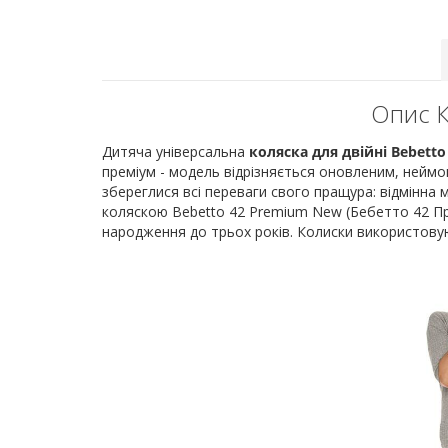
Опис К
Дитяча універсальна
коляска для двійні Bebett
преміум - модель відрізняється оновленим, нейм
збереглися всі переваги свого пращура: відмінна 
коляскою Bebetto 42 Premium New (Бебетто 42 Пр
народження до трьох років. Колиски використовуют