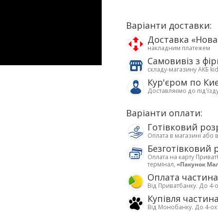
Варіанти доставки:
Доставка «Нов
накладним платежем
Самовивіз з фі
складу-магазину АКБ ki
Кур'єром по Ки
Доставляємо до під'їзд
Варіанти оплати:
Готівковий роз
Оплата в магазині або 
Безготівковий 
Оплата на карту Приват
термінал,
«Пакунок Ма
Оплата частин
Від Приватбанку. До 4-о
Купівля частин
Від Монобанку. До 4-ох