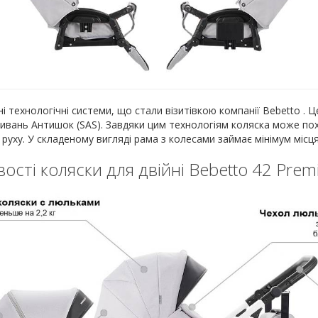
 технологічні системи, що стали візитівкою компанії Bebetto . 
ивань Антишок (SAS). Завдяки цим технологіям коляска може по
 руху. У складеному вигляді рама з колесами займає мінімум місця
ості коляски для двійні Bebetto 42 Pre