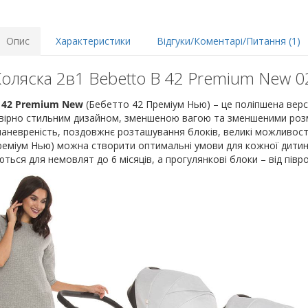
Опис
Характеристики
Відгуки/Коментарі/Питання (1)
оляска 2в1 Bebetto B 42 Premium New 0
o 42 Premium New
(Бебетто 42 Преміум Нью) – це поліпшена верс
овірно стильним дизайном, зменшеною вагою та зменшеними розмі
маневреність, поздовжнє розташування блоків, великі можливості
еміум Нью) можна створити оптимальні умови для кожної дитини
ься для немовлят до 6 місяців, а прогулянкові блоки – від піврок