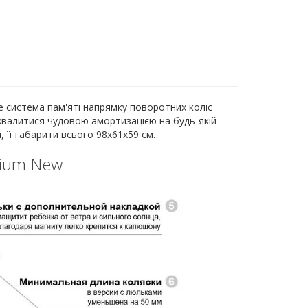
Це система пам'яті напрямку поворотних коліс
хвалитися чудовою амортизацією на будь-якій
, її габарити всього 98х61х59 см.
mium New