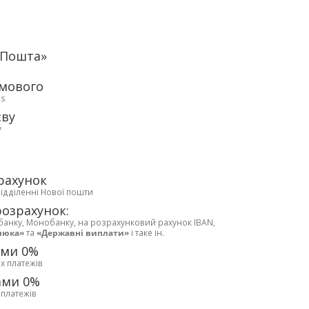
аПошта»
рмового
ds
єву
у
рахунок
відділенні Нової пошти
розрахунок:
банку, Монобанку, на розрахунковий рахунок IBAN,
люка»
та
«Державні виплати»
і таке ін.
ами 0%
х платежів
ами 0%
 платежів