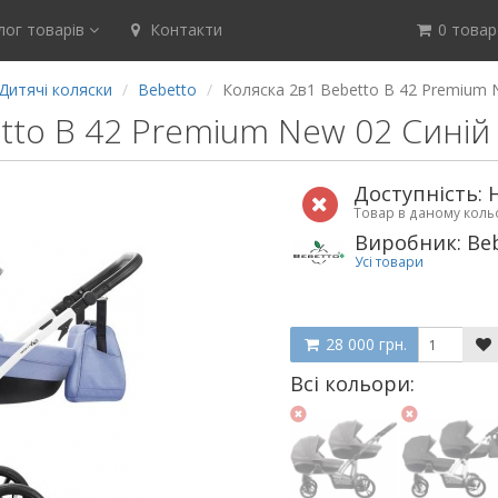
ог товарів
Контакти
0 товар(
Дитячі коляски
Bebetto
Коляска 2в1 Bebetto B 42 Premium 
tto B 42 Premium New 02 Синій
Доступність: 
Товар в даному кол
Виробник: Be
Усі товари
28 000 грн.
Всі кольори: