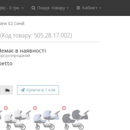
ів) - 0 грн.
Пошук товару
Кабінет
New 02 Синій
(Код товару: 505.28.17.002)
Немає в наявності
ьорі розпроданий
betto
Купити в 1 клік