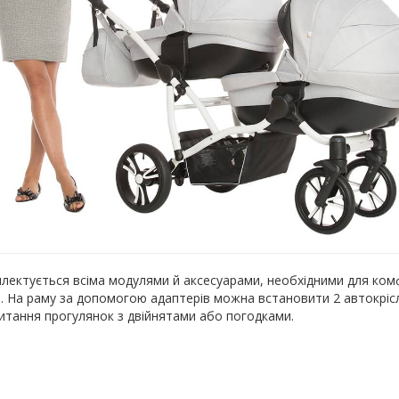
лектується всіма модулями й аксесуарами, необхідними для комфо
и. На раму за допомогою адаптерів можна встановити 2 автокрісл
итання прогулянок з двійнятами або погодками.