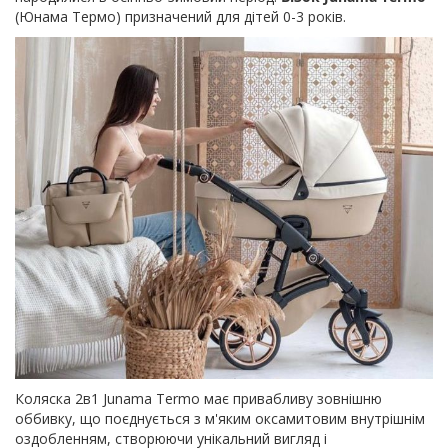
(Юнама Термо) призначений для дітей 0-3 років.
Коляска 2в1 Junama Termo має привабливу зовнішню
оббивку, що поєднується з м'яким оксамитовим внутрішнім
оздобленням, створюючи унікальний вигляд і