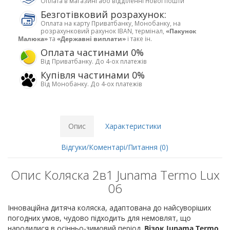
Оплата в магазині або відділенні Нової пошти
Безготівковий розрахунок:
Оплата на карту Приватбанку, Монобанку, на
розрахунковий рахунок IBAN, термінал,
«Пакунок
Малюка»
та
«Державні виплати»
і таке ін.
Оплата частинами 0%
Від Приватбанку. До 4-ох платежів
Купівля частинами 0%
Від Монобанку. До 4-ох платежів
Опис
Характеристики
Відгуки/Коментарі/Питання (0)
Опис Коляска 2в1 Junama Termo Lux
06
Інноваційна дитяча коляска, адаптована до найсуворіших
погодних умов, чудово підходить для немовлят, що
народилися в осінньо-зимовий період.
Візок Junama Termo