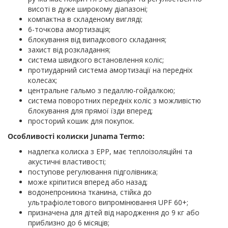
висоті в дуже широкому діапазоні;
компактна в складеному вигляді;
6-точкова амортизація;
блокування від випадкового складання;
захист від розкладання;
система швидкого встановлення коліс;
протиударний система амортизації на передніх
колесах;
центральне гальмо з педаллю-гойдалкою;
система поворотних передніх коліс з можливістю
блокування для прямої їзди вперед;
просторий кошик для покупок.
Особливості колиски Junama Termo:
надлегка колиска з EPP, має теплоізоляційні та
акустичні властивості;
поступове регулювання підголівника;
може кріпитися вперед або назад;
водонепроникна тканина, стійка до
ультрафіолетового випромінювання UPF 60+;
призначена для дітей від народження до 9 кг або
приблизно до 6 місяців;