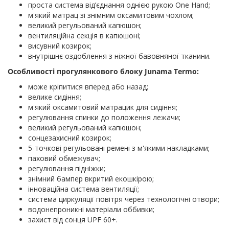
проста система від’єднання однією рукою One Hand;
м'який матрац зі знімним оксамитовим чохлом;
великий регульований капюшон;
вентиляційна секція в капюшоні;
висувний козирок;
внутрішнє оздоблення з ніжної бавовняної тканини.
Особливості прогулянкового блоку Junama Termo:
може кріпитися вперед або назад;
велике сидіння;
м'який оксамитовий матрацик для сидіння;
регулювання спинки до положення лежачи;
великий регульований капюшон;
сонцезахисний козирок;
5-точкові регульовані ремені з м'якими накладками;
паховий обмежувач;
регулювання підніжки;
знімний бампер вкритий екошкірою;
інноваційна система вентиляції;
система циркуляції повітря через технологічні отвори;
водонепроникні матеріали оббивки;
захист від сонця UPF 60+.