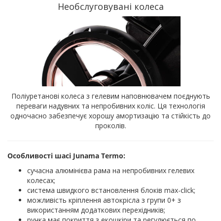
Необслуговувані колеса
Поліуретанові колеса з гелевим наповнювачем поєднують
переваги надувних та непробивних коліс. Ця технологія
одночасно забезпечує хорошу амортизацію та стійкість до
проколів.
Особливості шасі Junama Termo:
сучасна алюмінієва рама на непробивних гелевих
колесах;
система швидкого встановлення блоків max-click;
можливість кріплення автокрісла з групи 0+ з
використанням додаткових перехідників;
ручка має покриття з екошкіри та регулюється по