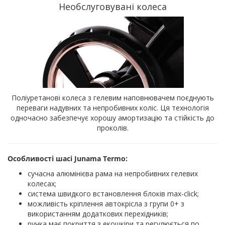
Необслуговувані колеса
Поліуретанові колеса з гелевим наповнювачем поєднують
переваги надувних та непробивних коліс. Ця технологія
одночасно забезпечує хорошу амортизацію та стійкість до
проколів.
Особливості шасі Junama Termo:
сучасна алюмінієва рама на непробивних гелевих
колесах;
система швидкого встановлення блоків max-click;
можливість кріплення автокрісла з групи 0+ з
використанням додаткових перехідників;
ручка має покриття з екошкіри та регулюється по