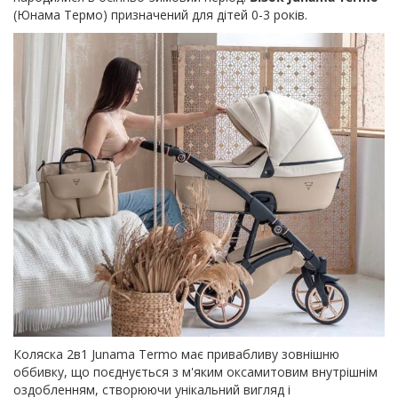
(Юнама Термо) призначений для дітей 0-3 років.
Коляска 2в1 Junama Termo має привабливу зовнішню
оббивку, що поєднується з м'яким оксамитовим внутрішнім
оздобленням, створюючи унікальний вигляд і