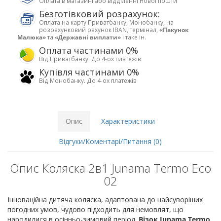
Оплата в магазині або відділенні Нової пошти
Безготівковий розрахунок:
Оплата на карту Приватбанку, Монобанку, на
розрахунковий рахунок IBAN, термінал,
«Пакунок
Малюка»
та
«Державні виплати»
і таке ін.
Оплата частинами 0%
Від Приватбанку. До 4-ох платежів
Купівля частинами 0%
Від Монобанку. До 4-ох платежів
Опис
Характеристики
Відгуки/Коментарі/Питання (0)
Опис Коляска 2в1 Junama Termo Eco
02
Інноваційна дитяча коляска, адаптована до найсуворіших
погодних умов, чудово підходить для немовлят, що
народилися в осінньо-зимовий період.
Візок Junama Termo