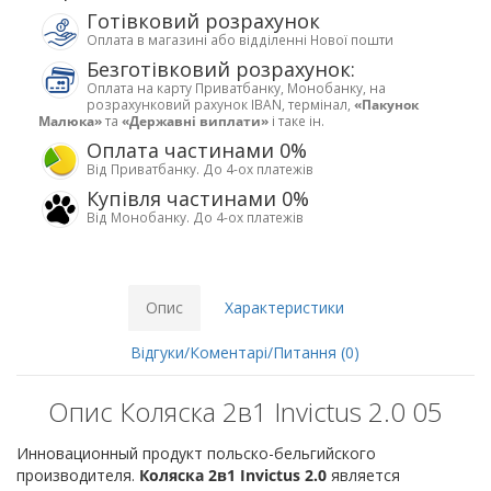
Готівковий розрахунок
Оплата в магазині або відділенні Нової пошти
Безготівковий розрахунок:
Оплата на карту Приватбанку, Монобанку, на
розрахунковий рахунок IBAN, термінал,
«Пакунок
Малюка»
та
«Державні виплати»
і таке ін.
Оплата частинами 0%
Від Приватбанку. До 4-ох платежів
Купівля частинами 0%
Від Монобанку. До 4-ох платежів
Опис
Характеристики
Відгуки/Коментарі/Питання (0)
Опис Коляска 2в1 Invictus 2.0 05
Инновационный продукт польско-бельгийского
производителя.
Коляска 2в1 Invictus 2.0
является