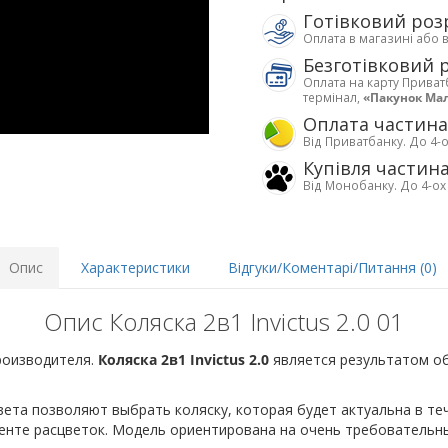
Готівковий роз
Оплата в магазині або 
Безготівковий 
Оплата на карту Приват
термінал,
«Пакунок Ма
Оплата частин
Від Приватбанку. До 4-о
Купівля частин
Від Монобанку. До 4-ох
Опис
Характеристики
Відгуки/Коментарі/Питання (0)
Опис Коляска 2в1 Invictus 2.0 01
роизводителя.
Коляска 2в1 Invictus 2.0
является результатом о
ета позволяют выбрать коляску, которая будет актуальна в те
именте расцветок. Модель ориентирована на очень требовательн