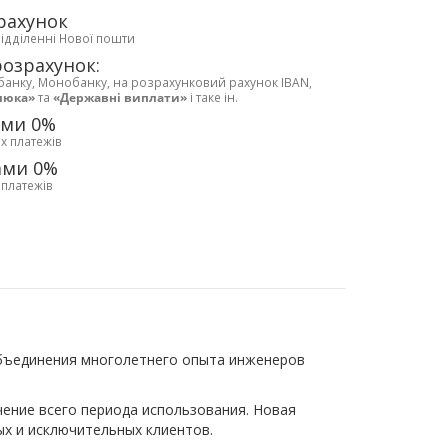
рахунок
відділенні Нової пошти
розрахунок:
банку, Монобанку, на розрахунковий рахунок IBAN,
люка»
та
«Державні виплати»
і таке ін.
ами 0%
х платежів
ами 0%
 платежів
бъединения многолетнего опыта инженеров
чение всего периода использования. Новая
ых и исключительных клиентов.