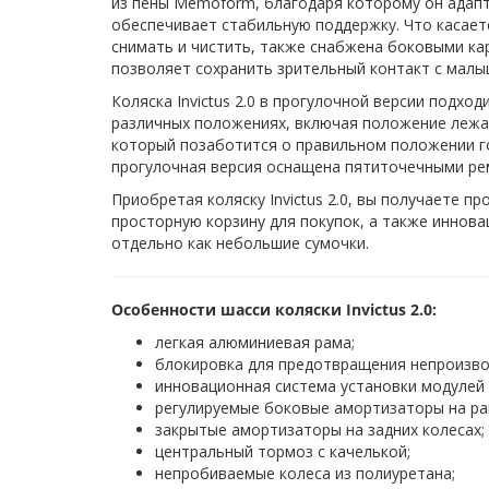
из пены Memoform, благодаря которому он адапт
обеспечивает стабильную поддержку. Что касает
снимать и чистить, также снабжена боковыми ка
позволяет сохранить зрительный контакт с малы
Коляска Invictus 2.0 в прогулочной версии подхо
различных положениях, включая положение лежа,
который позаботится о правильном положении г
прогулочная версия оснащена пятиточечными ре
Приобретая коляску Invictus 2.0, вы получаете 
просторную корзину для покупок, а также иннов
отдельно как небольшие сумочки.
Особенности шасси коляски Invictus 2.0:
легкая алюминиевая рама;
блокировка для предотвращения непроизво
инновационная система установки модулей "
регулируемые боковые амортизаторы на ра
закрытые амортизаторы на задних колесах;
центральный тормоз с качелькой;
непробиваемые колеса из полиуретана;