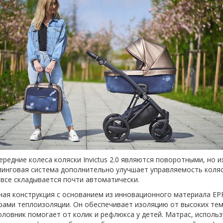
едние колеса коляски Invictus 2.0 являются поворотными, но 
линговая система дополнительно улучшает управляемость коляс
 все складывается почти автоматически.
менная конструкция с основанием из инновационного материала 
рами теплоизоляции. Он обеспечивает изоляцию от высоких тем
вник помогает от колик и рефлюкса у детей. Матрас, используе