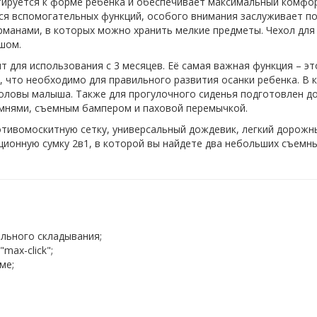
ируется к форме ребенка и обеспечивает максимальный комфор
ся вспомогательных функций, особого внимания заслуживает под
рманами, в которых можно хранить мелкие предметы. Чехол для
шом.
дит для использования с 3 месяцев. Её самая важная функция – 
 что необходимо для правильного развития осанки ребенка. В 
оловы малыша. Также для прогулочного сиденья подготовлен до
мнями, съемным бампером и паховой перемычкой.
противомоскитную сетку, универсальный дождевик, легкий дорож
ационную сумку 2в1, в которой вы найдете два небольших съем
льного складывания;
max-click";
ме;