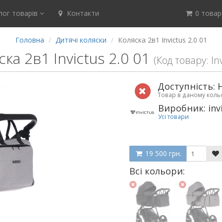
ог товарів
Контакти
0 товар(
Головна
Дитячі коляски
Коляска 2в1 Invictus 2.0 01
ка 2в1 Invictus 2.0 01
(Код товару: In
Доступність: 
Товар в даному кол
Виробник: inv
Усі товари
19 500 грн.
Всі кольори: