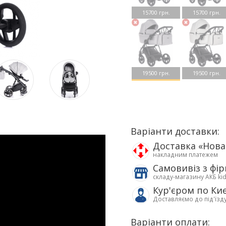
15700 грн.
15700 грн.
19500 грн.
19500 грн.
Варіанти доставки:
Доставка «Нов
накладним платежем
Самовивіз з фі
складу-магазину АКБ ki
Кур'єром по Ки
Доставляємо до під'їзд
Варіанти оплати: