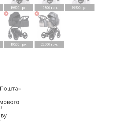
19500 грн.
19500 грн.
19500 грн.
19500 грн.
22000 грн.
аПошта»
рмового
ds
єву
у