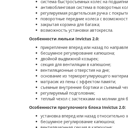
система быстросъемных колес на подшипни
антивоблинговая система в поворотных кол
регулируемая родительская ручка с покрыти
поворотные передние колеса с возможност
закрытая корзина для багажа;
возможность установки автокресла.
Особенности люльки Invictus 2.0:
прикрепление вперед или назад по направл
бесшумное регулирование капюшона;
двойной выдвижной козырек;
секция для вентиляции в капюшоне;
вентиляционные отверстия на дне;
основание из терморегулирующего материа
матрасик из пены с эффектом памяти;
съемные внутренние бортики и съемный чех
регулируемый подголовник;
теплый чехол с застежками на молнии для 
Особенности прогулочного блока Invictus 2.0:
установка вперед или назад относительно 
бесшумное регулирование капюшона;
вентиляционная секция в капюшоне;