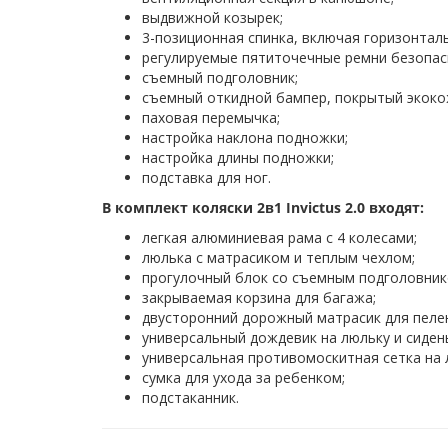
выдвижной козырек;
3-позиционная спинка, включая горизонталь
регулируемые пятиточечные ремни безопасн
съемный подголовник;
съемный откидной бампер, покрытый экоко
паховая перемычка;
настройка наклона подножки;
настройка длины подножки;
подставка для ног.
В комплект коляски 2в1 Invictus 2.0 входят:
легкая алюминиевая рама с 4 колесами;
люлька с матрасиком и теплым чехлом;
прогулочный блок со съемным подголовнико
закрываемая корзина для багажа;
двусторонний дорожный матрасик для пеле
универсальный дождевик на люльку и сиден
универсальная противомоскитная сетка на 
сумка для ухода за ребенком;
подстаканник.