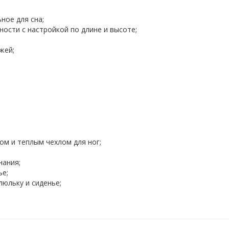
ное для сна;
ости с настройкой по длине и высоте;
жей;
м и теплым чехлом для ног;
нания;
ье;
люльку и сиденье;