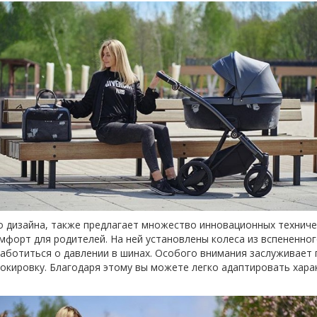
о дизайна, также предлагает множество инновационных технич
омфорт для родителей. На ней установлены колеса из вспененно
 заботиться о давлении в шинах. Особого внимания заслуживае
окировку. Благодаря этому вы можете легко адаптировать харак