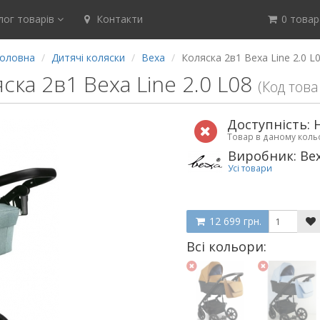
ог товарів
Контакти
0 товар(
оловна
Дитячі коляски
Bexa
Коляска 2в1 Bexa Line 2.0 L
ска 2в1 Bexa Line 2.0 L08
(Код това
Доступність: 
Товар в даному кол
Виробник: Be
Усі товари
12 699 грн.
Всі кольори: