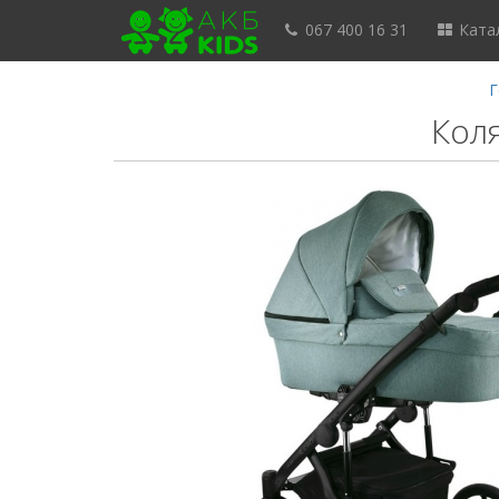
067 400 16 31
Катал
Г
Коля