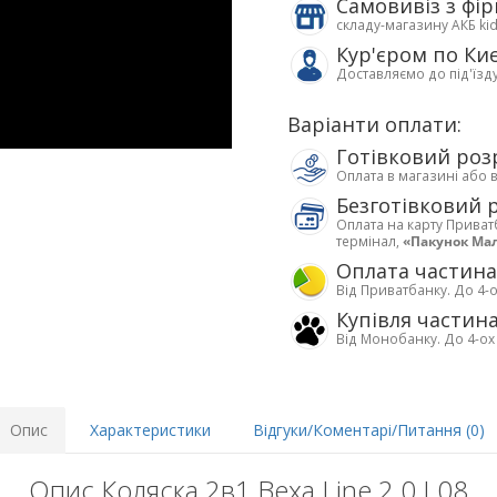
Самовивіз з фі
складу-магазину АКБ ki
Кур'єром по Ки
Доставляємо до під'їзд
Варіанти оплати:
Готівковий роз
Оплата в магазині або 
Безготівковий 
Оплата на карту Приват
термінал,
«Пакунок Ма
Оплата частин
Від Приватбанку. До 4-о
Купівля частин
Від Монобанку. До 4-ох
Опис
Характеристики
Відгуки/Коментарі/Питання (0)
Опис Коляска 2в1 Bexa Line 2.0 L08