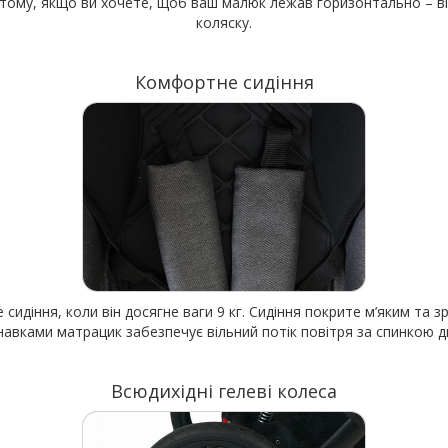
тому, якщо ви хочете, щоб ваш малюк лежав горизонтально – від
коляску.
Комфортне сидіння
 сидіння, коли він досягне ваги 9 кг. Сидіння покрите м’яким та
анавками матрацик забезпечує вільний потік повітря за спинкою д
Всюдихідні гелеві колеса