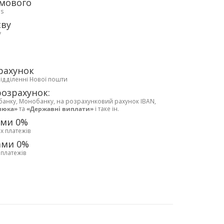
рмового
ds
єву
у
рахунок
відділенні Нової пошти
розрахунок:
банку, Монобанку, на розрахунковий рахунок IBAN,
люка»
та
«Державні виплати»
і таке ін.
ами 0%
х платежів
ами 0%
 платежів