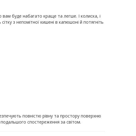
вам буде набагато краще та легше. І колиска, і
сітку з непомітної кишені в капюшоні й потягніть
абезпечують повністю рівну та простору поверхню
 подальшого спостереження за світом.