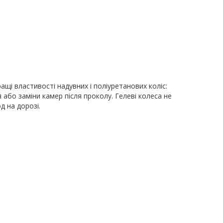
ащі властивості надувних і поліуретанових коліс:
або заміни камер після проколу. Гелеві колеса не
д на дорозі.