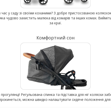
час у саду зі своїми коханими? З добре пристосованою коляскою 
ка чудово захистить малюка від комарів та інших комах. Вийміть 
за краї.
Комфортний сон
а прогулянці! Регульована спинка та підставка для ніг коляски з
к прокинеться, можна швидко налаштувати сидяче положення для