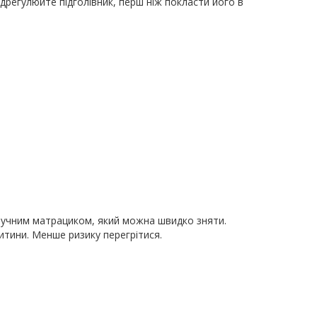
регулюйте підголівник, перш ніж покласти його в
 зручним матрациком, який можна швидко зняти.
итини. Менше ризику перегрітися.