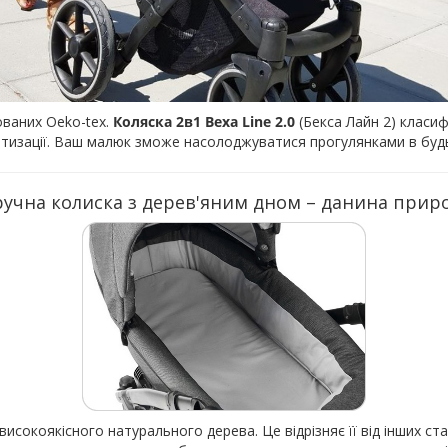
ованих Oeko-tex.
Коляска 2в1 Bexa Line 2.0
(Бекса Лайн 2) класи
ртизації. Ваш малюк зможе насолоджуватися прогулянками в будь
ручна колиска з дерев'яним дном – данина приро
високоякісного натурального дерева. Це відрізняє її від інших ст