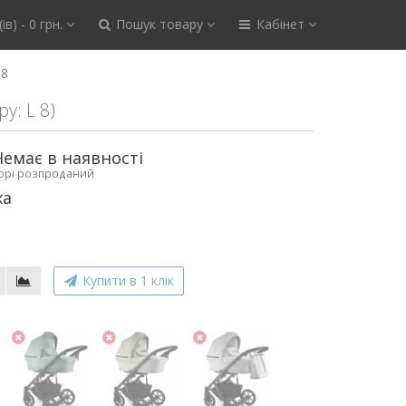
ів) - 0 грн.
Пошук товару
Кабінет
08
ру: L 8)
Немає в наявності
ьорі розпроданий
xa
Купити в 1 клік