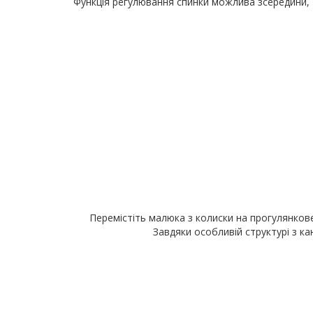
Функція регулювання спинки можлива зсередини, 
Перемістіть малюка з колиски на прогулянкове
Завдяки особливій структурі з к