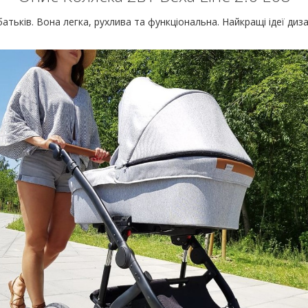
атьків. Вона легка, рухлива та функціональна. Найкращі ідеї дизай