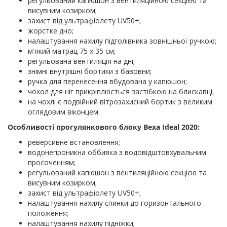
регульований капюшон з вентиляційною секцією та
висувним козирком;
захист від ультрафіолету UV50+;
жорстке дно;
налаштування нахилу підголівника зовнішньої ручкою;
м'який матрац 75 х 35 см;
регульована вентиляція на дні;
знімні внутрішні бортики з бавовни;
ручка для перенесення вбудована у капюшон;
чохол для ніг прикріплюється застібкою на блискавці;
на чохлі є подвійний вітрозахисний бортик з великим
оглядовим віконцем.
Особливості прогулянкового блоку Bexa Ideal 2020:
реверсивне встановлення;
водонепроникна оббивка з водовідштовхувальним
просоченням;
регульований капюшон з вентиляційною секцією та
висувним козирком;
захист від ультрафіолету UV50+;
налаштування нахилу спинки до горизонтального
положення;
налаштування нахилу підніжки;