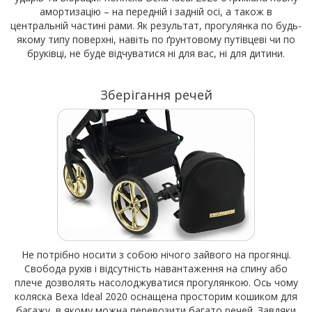
амортизацію – на передній і задній осі, а також в
центральній частині рами. Як результат, прогулянка по будь-
якому типу поверхні, навіть по ґрунтовому путівцеві чи по
бруківці, не буде відчуватися ні для вас, ні для дитини.
Зберігання речей
Не потрібно носити з собою нічого зайвого на прогянці.
Свобода рухів і відсутність навантаження на спину або
плече дозволять насолоджуватися прогулянкою. Ось чому
коляска Bexa Ideal 2020 оснащена просторим кошиком для
багажу, в якому можна перевозити багато речей. Завдяки