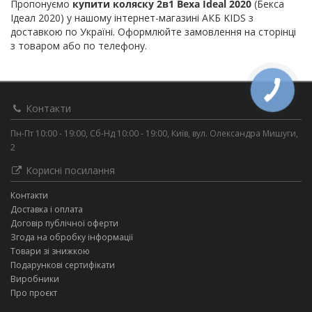
Пропонуємо
купити коляску 2в1 Bexa Ideal 2020
(Бекса
Ідеал 2020) у нашому інтернет-магазині АКБ KIDS з
доставкою по Україні. Оформлюйте замовлення на сторінці
з товаром або по телефону.
Контакти
Пн-Пт 10:00 - 19:00, Сб-Нд 10:00 - 19:00, Київ, вул. Олександра Мишуги,
2
Корисні посилання
Контакти
Доставка і оплата
Договір публічної оферти
Згода на обробку інформації
Товари зі знижкою
Подарункові сертифікати
Виробники
Про проєкт