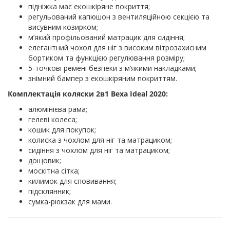
підніжка має екошкіряне покриття;
регульований капюшон з вентиляційною секцією та
висувним козирком;
м’який профільований матрацик для сидіння;
елегантний чохол для ніг з високим вітрозахисним
бортиком та функцією регулювання розміру;
5-точкові ремені безпеки з м’якими накладками;
знімний бампер з екошкіряним покриттям.
Комплектація коляски 2в1 Bexa Ideal 2020:
алюмінієва рама;
гелеві колеса;
кошик для покупок;
колиска з чохлом для ніг та матрациком;
сидіння з чохлом для ніг та матрациком;
дощовик;
москітна сітка;
килимок для сповивання;
підсклянник;
сумка-рюкзак для мами.