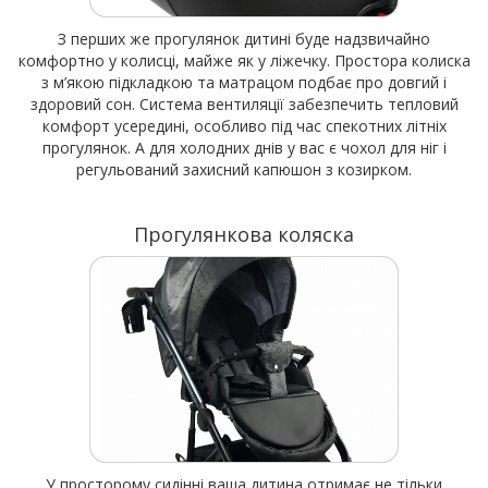
З перших же прогулянок дитині буде надзвичайно
комфортно у колисці, майже як у ліжечку. Простора колиска
з м’якою підкладкою та матрацом подбає про довгий і
здоровий сон. Система вентиляції забезпечить тепловий
комфорт усередині, особливо під час спекотних літніх
прогулянок. А для холодних днів у вас є чохол для ніг і
регульований захисний капюшон з козирком.
Прогулянкова коляска
У просторому сидінні ваша дитина отримає не тільки