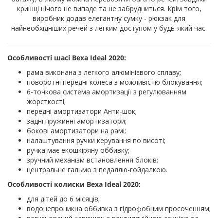
кришці нічого не випаде та не забрудниться. Крім того,
виробник додав елегантну сумку - рюкзак для
найнеобхідніших речей з легким доступом у будь-який час.
Особливості шасі Bexa Ideal 2020:
рама виконана з легкого алюмінієвого сплаву;
поворотні передні колеса з можливістю блокування;
6-точкова система амортизації з регулюванням
жорсткості;
передні амортизатори Анти-шок;
задні пружинні амортизатори;
бокові амортизатори на рамі;
налаштування ручки керування по висоті;
ручка має екошкіряну оббивку;
зручний механізм встановлення блоків;
центральне гальмо з педаллю-гойдалкою.
Особливості колиски Bexa Ideal 2020:
для дітей до 6 місяців;
водонепроникна оббивка з гідрофобним просоченням;