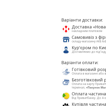
Варіанти доставки:
Доставка «Нов
накладним платежем
Самовивіз з фі
складу-магазину АКБ ki
Кур'єром по Ки
Доставляємо до під'їзд
Варіанти оплати:
Готівковий роз
Оплата в магазині або 
Безготівковий 
Оплата на карту Приват
термінал,
«Пакунок Ма
Оплата частин
Від Приватбанку. До 4-о
Купівля частин