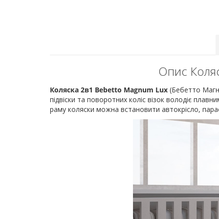
Опис Коляс
Коляска 2в1 Bebetto Magnum Lux
(Бебетто Магну
підвіски та поворотних коліс візок володіє плавн
раму коляски можна встановити автокрісло, пара