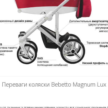
Переваги коляски Bebetto Magnum Lux
ся тканини з підвищеним рівнем захисту від сонячних променів