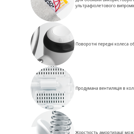
ультрафіолетового випромі
Поворотні передні колеса об
Продумана вентиляція в коли
Жорсткість амортизації мож