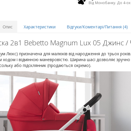
Від Монобанку. До 4-ох
Опис
Характеристики
Відгуки/Коментарі/Питання (4)
ка 2в1 Bebetto Magnum Lux 05 Джинс /
м Люкс) призначена для малюків від народження до трьох років. 
им ходом і відмінною маневровістю. Ширина шасі дозволяє зручно 
сольку або підсклянник (продаються окремо).