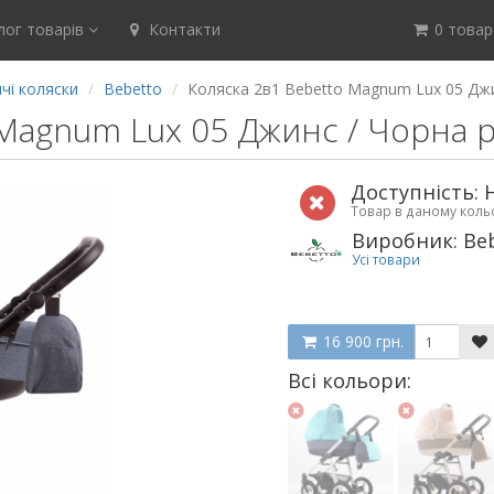
ог товарів
Контакти
0 товар(
чі коляски
Bebetto
Коляска 2в1 Bebetto Magnum Lux 05 Дж
 Magnum Lux 05 Джинс / Чорна 
Доступність: 
Товар в даному кол
Виробник: Be
Усі товари
16 900 грн.
Всі кольори: