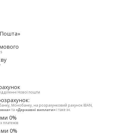
аПошта»
рмового
ds
єву
у
рахунок
відділенні Нової пошти
розрахунок:
банку, Монобанку, на розрахунковий рахунок IBAN,
люка»
та
«Державні виплати»
і таке ін.
ами 0%
х платежів
ами 0%