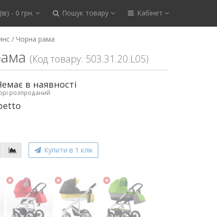
ів) - 0 грн.
Пошук товару
Кабінет
инс / Чорна рама
рама
(Код товару: 503.31.20.L05)
Немає в наявності
ьорі розпроданий
betto
Купити в 1 клік