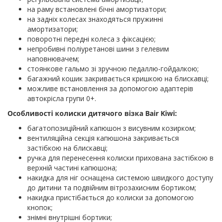
на раму встановлені бічні амортизатори;
на задніх колесах знаходяться пружинні
амортизатори;
поворотні передні колеса з фіксацією;
непробивні поліуретанові шини з гелевим
наповнювачем;
стоянкове гальмо зі зручною педаллю-гойдалкою;
багажний кошик закривається кришкою на блискавці;
можливе встановлення за допомогою адаптерів
автокрісла групи 0+.
Особливості колиски дитячого візка Bair Kiwi:
багатопозиційний капюшон з висувним козирком;
вентиляційна секція капюшона закривається
застібкою на блискавці;
ручка для перенесення колиски прихована застібкою в
верхній частині капюшона;
накидка для ніг оснащена системою швидкого доступу
до дитини та подвійним вітрозахисним бортиком;
накидка пристібається до колиски за допомогою
кнопок;
знімні внутрішні бортики;