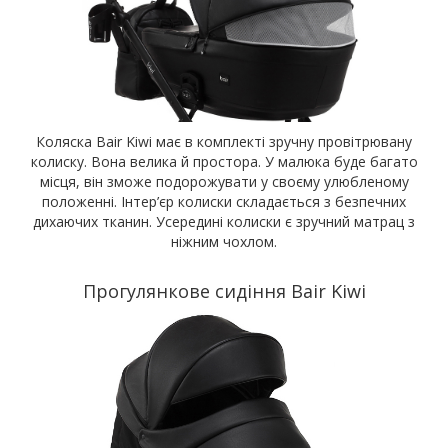
Коляска Bair Kiwi має в комплекті зручну провітрювану
колиску. Вона велика й простора. У малюка буде багато
місця, він зможе подорожувати у своєму улюбленому
положенні. Інтер’єр колиски складається з безпечних
дихаючих тканин. Усередині колиски є зручний матрац з
ніжним чохлом.
Прогулянкове сидіння Bair Kiwi