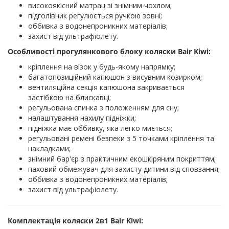
високоякісний матрац зі знімним чохлом;
підголівник регулюється ручкою зовні;
оббивка з водонепроникних матеріалів;
захист від ультрафіолету.
Особливості прогулянкового блоку коляски Bair Kiwi:
кріплення на візок у будь-якому напрямку;
багатопозиційний капюшон з висувним козирком;
вентиляційна секція капюшона закривається
застібкою на блискавці;
регульована спинка з положенням для сну;
налаштування нахилу підніжки;
підніжка має оббивку, яка легко миється;
регульовані ремені безпеки з 5 точками кріплення та
накладками;
знімний бар'єр з практичним екошкіряним покриттям;
паховий обмежувач для захисту дитини від сповзання;
оббивка з водонепроникних матеріалів;
захист від ультрафіолету.
Комплектація коляски 2в1 Bair Kiwi: