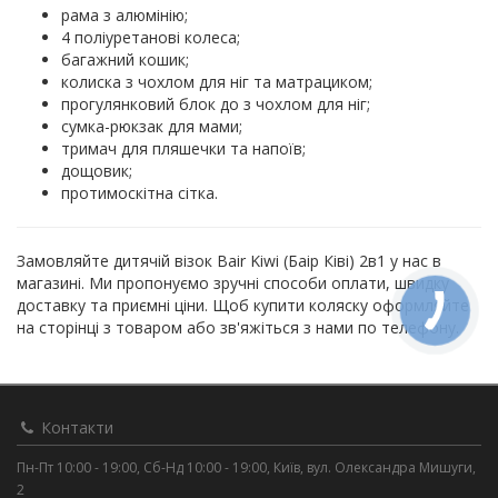
рама з алюмінію;
4 поліуретанові колеса;
багажний кошик;
колиска з чохлом для ніг та матрациком;
прогулянковий блок до з чохлом для ніг;
сумка-рюкзак для мами;
тримач для пляшечки та напоїв;
дощовик;
протимоскітна сітка.
Замовляйте дитячій візок Bair Kiwi (Баір Ківі) 2в1 у нас в
магазині. Ми пропонуємо зручні способи оплати, швидку
доставку та приємні ціни. Щоб купити коляску оформляйте
на сторінці з товаром або зв'яжіться з нами по телефону.
Контакти
Пн-Пт 10:00 - 19:00, Сб-Нд 10:00 - 19:00, Київ, вул. Олександра Мишуги,
2