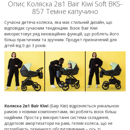
Опис Коляска 2в1 Bair Kiwi Soft BKS-
857 Темне капучино
Сучасна дитяча коляска, яка має стильний дизайн, що
відповідає сучасним тенденціям. Візок Bair Kiwi
використовує ряд інноваційних функцій, що роблять його
більш практичним та зручним. Продукт призначений для
дітей від 0 до 3 років.
Коляска 2в1 Bair Kiwi
(Баір Ківі) відрізняється унікальною
рамою з новими компонентами, які роблять візок більш
надійним. Проста у використанні система складання,
додаткові амортизатори на рамі, гелеві колеса, що не
потребують технічного обслуговування – ось ті