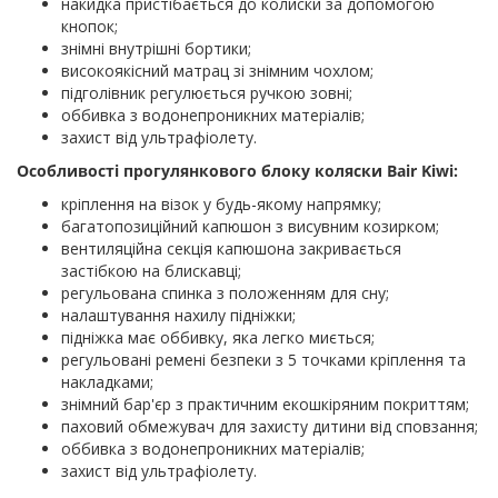
накидка пристібається до колиски за допомогою
кнопок;
знімні внутрішні бортики;
високоякісний матрац зі знімним чохлом;
підголівник регулюється ручкою зовні;
оббивка з водонепроникних матеріалів;
захист від ультрафіолету.
Особливості прогулянкового блоку коляски Bair Kiwi:
кріплення на візок у будь-якому напрямку;
багатопозиційний капюшон з висувним козирком;
вентиляційна секція капюшона закривається
застібкою на блискавці;
регульована спинка з положенням для сну;
налаштування нахилу підніжки;
підніжка має оббивку, яка легко миється;
регульовані ремені безпеки з 5 точками кріплення та
накладками;
знімний бар'єр з практичним екошкіряним покриттям;
паховий обмежувач для захисту дитини від сповзання;
оббивка з водонепроникних матеріалів;
захист від ультрафіолету.