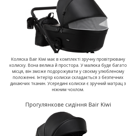
Коляска Bair Kiwi має в комплекті зручну провітрювану
колиску. Вона велика й простора. У малюка буде багато
місця, він зможе подорожувати у своєму улюбленому
положенні. Інтер’єр колиски складається з безпечних
дихаючих тканин. Усередині колиски є зручний матрац з
ніжним чохлом.
Прогулянкове сидіння Bair Kiwi