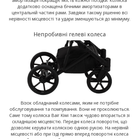
амортизація покращує якість кожної поїздки. Коляска
додатково оснащена бічними амортизаторами в
центральній частині рами. Завдяки такому рішенню всі
нерівності місцевості та удари зменшуються до мінімуму.
Непробивні гелеві колеса
Візок обладнаний колесами, яким не потрібне
обслуговування та помпування. Вони не проколюються.
Саме тому коляска Bair Kiwi також чудово впорається зі
складнішою місцевістю. Передні колеса поворотні, що
дозволяє керувати коляскою однією рукою. На нерівній
місцевості або при їзді прямо вперед поворотні колеса