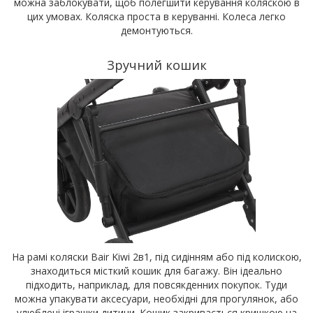
можна заблокувати, щоб полегшити керування коляскою в
цих умовах. Коляска проста в керуванні. Колеса легко
демонтуються.
Зручний кошик
На рамі коляски Bair Kiwi 2в1, під сидінням або під колискою,
знаходиться місткий кошик для багажу. Він ідеально
підходить, наприклад, для повсякденних покупок. Туди
можна упакувати аксесуари, необхідні для прогулянок, або
улюблені іграшки дитини. Кошик закривається кришкою на