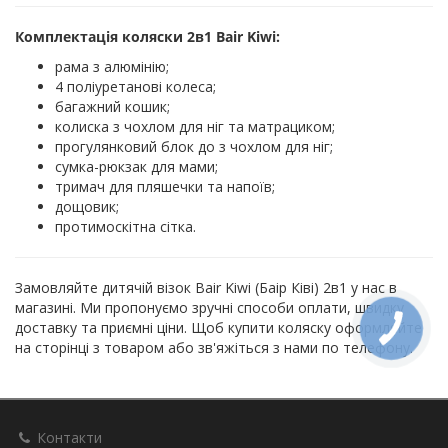
Комплектація коляски 2в1 Bair Kiwi:
рама з алюмінію;
4 поліуретанові колеса;
багажний кошик;
колиска з чохлом для ніг та матрациком;
прогулянковий блок до з чохлом для ніг;
сумка-рюкзак для мами;
тримач для пляшечки та напоїв;
дощовик;
протимоскітна сітка.
Замовляйте дитячій візок Bair Kiwi (Баір Ківі) 2в1 у нас в
магазині. Ми пропонуємо зручні способи оплати, швидку
доставку та приємні ціни. Щоб купити коляску оформляйте
на сторінці з товаром або зв'яжіться з нами по телефону.
Контакти