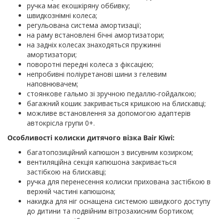
ручка має екошкіряну оббивку;
швидкознімні колеса;
регульована система амортизації;
на раму встановлені бічні амортизатори;
на задніх колесах знаходяться пружинні
амортизатори;
поворотні передні колеса з фіксацією;
непробивні поліуретанові шини з гелевим
наповнювачем;
стоянкове гальмо зі зручною педаллю-гойдалкою;
багажний кошик закривається кришкою на блискавці;
можливе встановлення за допомогою адаптерів
автокрісла групи 0+.
Особливості колиски дитячого візка Bair Kiwi:
багатопозиційний капюшон з висувним козирком;
вентиляційна секція капюшона закривається
застібкою на блискавці;
ручка для перенесення колиски прихована застібкою в
верхній частині капюшона;
накидка для ніг оснащена системою швидкого доступу
до дитини та подвійним вітрозахисним бортиком;