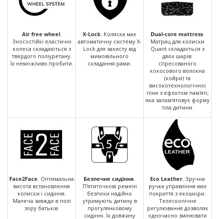
Air free wheel
.
X-Lock
. Коляска має
Dual-core mattress
.
Зносостійкі еластичні
автоматичну систему X-
Матрац для колиски
колеса складаються з
Lock для захисту від
Quant складається з
твердого поліуретану.
мимовільного
двох шарів:
Їх неможливо пробити.
складання рами.
спресованого
кокосового волокна
(койри) та
високотехнологічної
піни з ефектом пам'яті,
яка запам'ятовує форму
тіла дитини.
Face2Face
. Оптимальна
Безпечне сидіння
.
Eco Leather
. Зручна
висота встановлення
П'ятиточкові ремені
ручка управління має
колиски і сидіння.
безпеки надійно
покриття з екошкіри.
Малеча завжди в полі
утримують дитину в
Телескопічне
зору батьків.
прогулянковому
регулювання дозволяє
сидінні. Їх довжину
одночасно змінювати