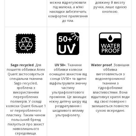
можна відрегулювати
довжину й висоту
під малюка, а м'які
ручки, лише однією
накладки забезпечать
кнопкою.
комфортне прилягання
до тіла.
Sago recycled
. Для
UV 50+
. Тканини
Water proof
. Зовнішня
пошиття оббивки Anex
оббивки коляски
оббивка
Quant застосовується
оснащені захистом від
виготовляється з
спеціальна тканина
сонця UV50+ та здатні
водонепроникної
Sago recycled,
відфільтрувати значну
тканини з
зроблена з
частину
гідрофобними
використанням
ультрафіолетового
властивостями. Вона
перероблених
проміння. Це захищає
відштовхує краплі води
полімерів. У складі
ніжну дитячу шкіру від
від своєї поверхні і
коляски Quant більше 1
роздратування і
залишається повністю
кг переробленого
шкідливого впливу
сухою всередині.
пластику. Таким чином
ультрафіолету.
польський бренд
піклується про захист
навколишнього
середовища.