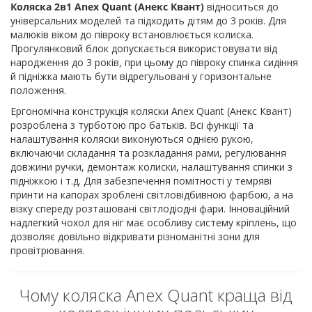
Коляска 2в1 Anex Quant (Анекс Квант)
відноситься до
універсальних моделей та підходить дітям до 3 років. Для
малюків віком до півроку встановлюється колиска.
Прогулянковий блок допускається використовувати від
народження до 3 років, при цьому до півроку спинка сидіння
й підніжка мають бути відрегульовані у горизонтальне
положення.
Ергономічна конструкція коляски Anex Quant (Анекс Квант)
розроблена з турботою про батьків. Всі функції та
налаштування коляски виконуються однією рукою,
включаючи складання та розкладання рами, регулювання
довжини ручки, демонтаж колиски, налаштування спинки з
підніжкою і т.д. Для забезпечення помітності у темряві
принти на капорах зроблені світловідбивною фарбою, а на
візку спереду розташовані світлодіодні фари. Інноваційний
надлегкий чохол для ніг має особливу систему кріплень, що
дозволяє довільно відкривати різноманітні зони для
провітрювання.
Чому коляска Anex Quant краща від