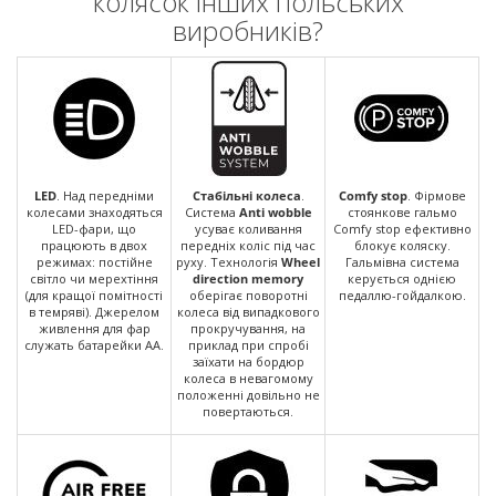
колясок інших польських
виробників?
LED
. Над передніми
Стабільні колеса
.
Comfy stop
. Фірмове
колесами знаходяться
Система
Anti wobble
стоянкове гальмо
LED-фари, що
усуває коливання
Comfy stop ефективно
працюють в двох
передніх коліс під час
блокує коляску.
режимах: постійне
руху. Технологія
Wheel
Гальмівна система
світло чи мерехтіння
direction memory
керується однією
(для кращої помітності
оберігає поворотні
педаллю-гойдалкою.
в темряві). Джерелом
колеса від випадкового
живлення для фар
прокручування, на
служать батарейки АА.
приклад при спробі
заїхати на бордюр
колеса в невагомому
положенні довільно не
повертаються.