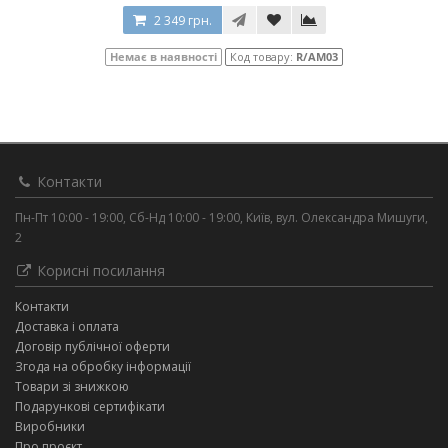
2 349 грн.
Немає в наявності
Код товару:
R/AM03
Контакти
Пн-Пт 10:00 - 19:00, Сб-Нд 10:00 - 19:00, Київ, вул. Олександра Мишуги,
2
Корисні посилання
Контакти
Доставка і оплата
Договір публічної оферти
Згода на обробку інформації
Товари зі знижкою
Подарункові сертифікати
Виробники
Про проєкт