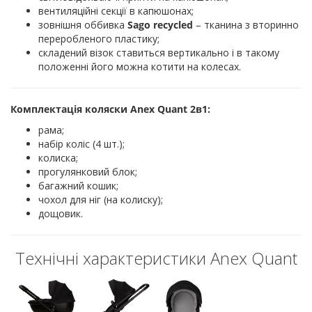
вентиляційні секції в капюшонах;
зовнішня оббивка
Sago recycled
– тканина з вторинно
переробленого пластику;
складений візок ставиться вертикально і в такому
положенні його можна котити на колесах.
Комплектація коляски Anex Quant 2в1:
рама;
набір коліс (4 шт.);
колиска;
прогулянковий блок;
багажний кошик;
чохол для ніг (на колиску);
дощовик.
Технічні характеристики Anex Quant