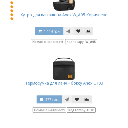
Хутро для капюшона Anex W_A05 Коричневе
1 114 грн.
Немає в наявності
Код товару:
W_A05
Термосумка для ланч - боксу Anex CT03
577 грн.
Немає в наявності
Код товару:
CT03