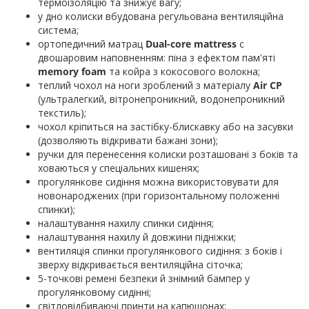
термоізоляцію та знижує вагу;
у дно колиски вбудована регульована вентиляційна
система;
ортопедичний матрац
Dual-core mattress
c
двошаровим наповненням: піна з ефектом пам'яті
memory foam
та койра з кокосового волокна;
теплий чохол на ноги зроблений з матеріалу
Air CP
(ультралегкий, вітронепроникний, водонепроникний
текстиль);
чохол кріпиться на застібку-блискавку або на засувки
(дозволяють відкривати бажані зони);
ручки для перенесення колиски розташовані з боків та
ховаються у спеціальних кишенях;
прогулянкове сидіння можна використовувати для
новонароджених (при горизонтальному положенні
спинки);
налаштування нахилу спинки сидіння;
налаштування нахилу й довжини підніжки;
вентиляція спинки прогулянкового сидіння: з боків і
зверху відкривається вентиляційна сіточка;
5-точкові ремені безпеки й знімний бампер у
прогулянковому сидінні;
світловідбиваючі принти на капюшонах;