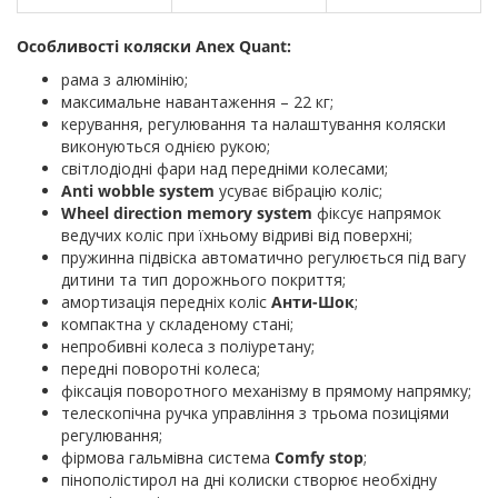
Особливості коляски Anex Quant:
рама з алюмінію;
максимальне навантаження – 22 кг;
керування, регулювання та налаштування коляски
виконуються однією рукою;
світлодіодні фари над передніми колесами;
Anti wobble system
усуває вібрацію коліс;
Wheel direction memory system
фіксує напрямок
ведучих коліс при їхньому відриві від поверхні;
пружинна підвіска автоматично регулюється під вагу
дитини та тип дорожнього покриття;
амортизація передніх коліс
Анти-Шок
;
компактна у складеному стані;
непробивні колеса з поліуретану;
передні поворотні колеса;
фіксація поворотного механізму в прямому напрямку;
телескопічна ручка управління з трьома позиціями
регулювання;
фірмова гальмівна система
Comfy stop
;
пінополістирол на дні колиски створює необхідну