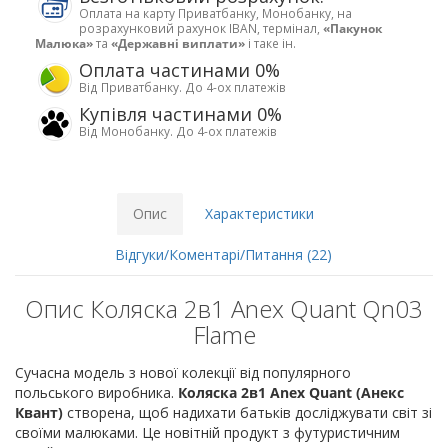
Оплата на карту Приватбанку, Монобанку, на
розрахунковий рахунок IBAN, термінал,
«Пакунок
Малюка»
та
«Державні виплати»
і таке ін.
Оплата частинами 0%
Від Приватбанку. До 4-ох платежів
Купівля частинами 0%
Від Монобанку. До 4-ох платежів
Опис
Характеристики
Відгуки/Коментарі/Питання (22)
Опис Коляска 2в1 Anex Quant Qn03
Flame
Сучасна модель з нової колекції від популярного
польського виробника.
Коляска 2в1 Anex Quant (Анекс
Квант)
створена, щоб надихати батьків досліджувати світ зі
своїми малюками. Це новітній продукт з футуристичним