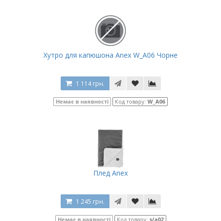
Хутро для капюшона Anex W_A06 Чорне
1 114 грн.
Немає в наявності
Код товару:
W_A06
Плед Anex
1 245 грн.
Немає в наявності
Код товару:
s/a02