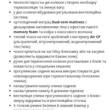
пінополістирол на дні колиски створює необхідну
термоізоляцію та знижує вагу;
у дно колиски вбудована регульована вентиляційна
система;
ортопедичний матрац
Dual-core mattress
c
двошаровим наповненням: піна з ефектом пам'яті
memory foam
та койра з кокосового волокна;
теплий чохол на ноги зроблений з матеріалу
Air CP
(ультралегкий, вітронепроникний, водонепроникний
текстиль);
чохол кріпиться на застібку-блискавку або на засувки
(дозволяють відкривати бажані зони);
ручки для перенесення колиски розташовані з боків та
ховаються у спеціальних кишенях;
прогулянкове сидіння можна використовувати для
новонароджених (при горизонтальному положенні
спинки);
налаштування нахилу спинки сидіння;
налаштування нахилу й довжини підніжки;
вентиляція спинки прогулянкового сидіння: з боків і
зверху відкривається вентиляційна сіточка;
5-точкові ремені безпеки й знімний бампер у