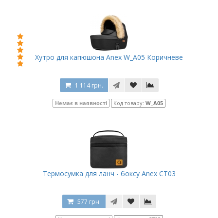
Хутро для капюшона Anex W_A05 Коричневе
1 114 грн.
Немає в наявності
Код товару:
W_A05
Термосумка для ланч - боксу Anex CT03
577 грн.