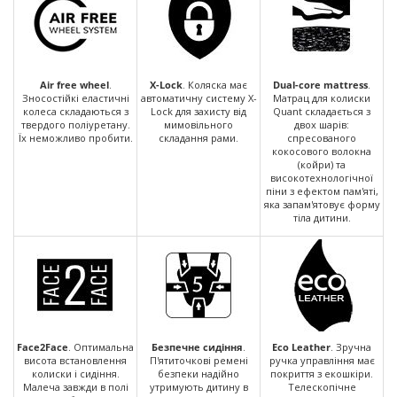
Air free wheel
.
X-Lock
. Коляска має
Dual-core mattress
.
Зносостійкі еластичні
автоматичну систему X-
Матрац для колиски
колеса складаються з
Lock для захисту від
Quant складається з
твердого поліуретану.
мимовільного
двох шарів:
Їх неможливо пробити.
складання рами.
спресованого
кокосового волокна
(койри) та
високотехнологічної
піни з ефектом пам'яті,
яка запам'ятовує форму
тіла дитини.
Face2Face
. Оптимальна
Безпечне сидіння
.
Eco Leather
. Зручна
висота встановлення
П'ятиточкові ремені
ручка управління має
колиски і сидіння.
безпеки надійно
покриття з екошкіри.
Малеча завжди в полі
утримують дитину в
Телескопічне