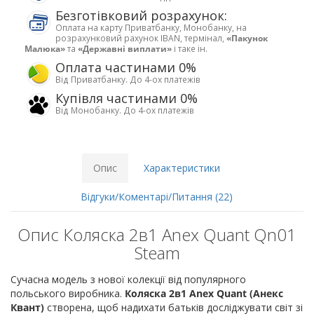
Безготівковий розрахунок:
Оплата на карту Приватбанку, Монобанку, на
розрахунковий рахунок IBAN, термінал,
«Пакунок
Малюка»
та
«Державні виплати»
і таке ін.
Оплата частинами 0%
Від Приватбанку. До 4-ох платежів
Купівля частинами 0%
Від Монобанку. До 4-ох платежів
Опис
Характеристики
Відгуки/Коментарі/Питання (22)
Опис Коляска 2в1 Anex Quant Qn01
Steam
Сучасна модель з нової колекції від популярного
польського виробника.
Коляска 2в1 Anex Quant (Анекс
Квант)
створена, щоб надихати батьків досліджувати світ зі