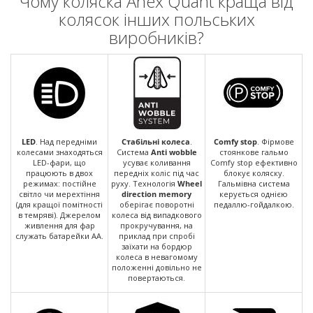
Чому коляска Anex Quant краща від
колясок інших польських
виробників?
LED
. Над передніми
Стабільні колеса
.
Comfy stop
. Фірмове
колесами знаходяться
Система
Anti wobble
стоянкове гальмо
LED-фари, що
усуває коливання
Comfy stop ефективно
працюють в двох
передніх коліс під час
блокує коляску.
режимах: постійне
руху. Технологія
Wheel
Гальмівна система
світло чи мерехтіння
direction memory
керується однією
(для кращої помітності
оберігає поворотні
педаллю-гойдалкою.
в темряві). Джерелом
колеса від випадкового
живлення для фар
прокручування, на
служать батарейки АА.
приклад при спробі
заїхати на бордюр
колеса в невагомому
положенні довільно не
повертаються.