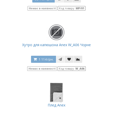
Немає в наявності
Код товару:
MP/01
Хутро для капюшона Anex W_A06 Чорне
1 114 грн.
Немає в наявності
Код товару:
W_A06
Плед Anex