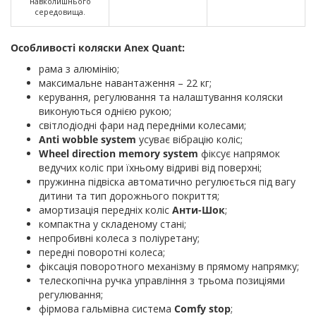
навколишнього
середовища.
Особливості коляски Anex Quant:
рама з алюмінію;
максимальне навантаження – 22 кг;
керування, регулювання та налаштування коляски
виконуються однією рукою;
світлодіодні фари над передніми колесами;
Anti wobble system
усуває вібрацію коліс;
Wheel direction memory system
фіксує напрямок
ведучих коліс при їхньому відриві від поверхні;
пружинна підвіска автоматично регулюється під вагу
дитини та тип дорожнього покриття;
амортизація передніх коліс
Анти-Шок
;
компактна у складеному стані;
непробивні колеса з поліуретану;
передні поворотні колеса;
фіксація поворотного механізму в прямому напрямку;
телескопічна ручка управління з трьома позиціями
регулювання;
фірмова гальмівна система
Comfy stop
;