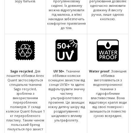
зору батьків.
прогулянковому
регулювання дозволяє
сидінні. Їх довжину
одночасно змінювати
можна відрегулювати
довжину й висоту
під малюка, а м'які
ручки, лише однією
накладки забезпечать
кнопкою.
комфортне прилягання
до тіла.
Sago recycled
. Для
UV 50+
. Тканини
Water proof
. Зовнішня
пошиття оббивки Anex
оббивки коляски
оббивка
Quant застосовується
оснащені захистом від
виготовляється з
спеціальна тканина
сонця UV50+ та здатні
водонепроникної
Sago recycled,
відфільтрувати значну
тканини з
зроблена з
частину
гідрофобними
використанням
ультрафіолетового
властивостями. Вона
перероблених
проміння. Це захищає
відштовхує краплі води
полімерів. У складі
ніжну дитячу шкіру від
від своєї поверхні і
коляски Quant більше 1
роздратування і
залишається повністю
кг переробленого
шкідливого впливу
сухою всередині.
пластику. Таким чином
ультрафіолету.
польський бренд
піклується про захист