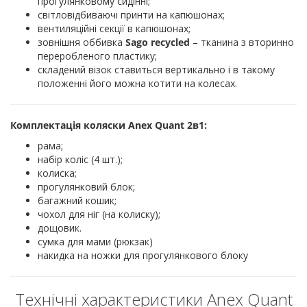
прогулянковому сидінні;
світловідбиваючі принти на капюшонах;
вентиляційні секції в капюшонах;
зовнішня оббивка
Sago recycled
– тканина з вторинно
переробленого пластику;
складений візок ставиться вертикально і в такому
положенні його можна котити на колесах.
Комплектація коляски Anex Quant 2в1:
рама;
набір коліс (4 шт.);
колиска;
прогулянковий блок;
багажний кошик;
чохол для ніг (на колиску);
дощовик.
сумка для мами (рюкзак)
накидка на ножки для прогулянкового блоку
Технічні характеристики Anex Quant