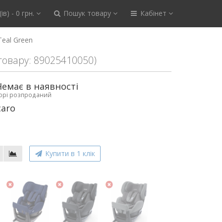
ів) - 0 грн.
Пошук товару
Кабінет
Teal Green
 товару: 89025410050)
Немає в наявності
ьорі розпроданий
caro
Купити в 1 клік