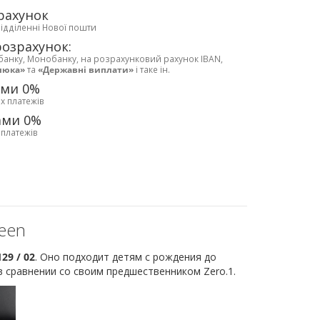
рахунок
відділенні Нової пошти
розрахунок:
банку, Монобанку, на розрахунковий рахунок IBAN,
люка»
та
«Державні виплати»
і таке ін.
ами 0%
х платежів
ами 0%
 платежів
reen
29 / 02
. Оно подходит детям с рождения до
 в сравнении со своим предшественником Zero.1.