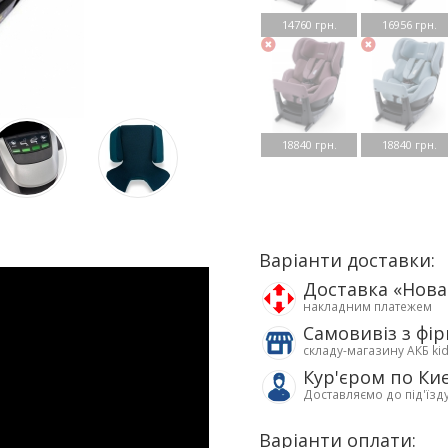
14760 грн.
16956 грн.
18840 грн.
18840 грн.
Варіанти доставки:
Доставка «Нов
накладним платежем
Самовивіз з фі
складу-магазину АКБ ki
Кур'єром по Ки
Доставляємо до під'їзд
Варіанти оплати: