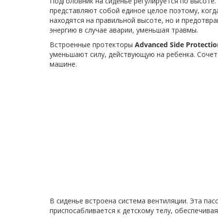
Подголовник на сиденье регулируется по высоте
представляют собой единое целое поэтому, когда
находятся на правильной высоте, но и предотвр
энергию в случае аварии, уменьшая травмы.
Встроенные протекторы
Advanced Side Protectio
уменьшают силу, действующую на ребенка. Сочет
машине.
В сиденье встроена система вентиляции. Эта пас
приспосабливается к детскому телу, обеспечива