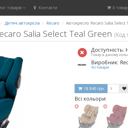
ог товарів
Контакти
0 товар(
Дитячі автокрісла
Recaro
Автокресло Recaro Salia Select 
caro Salia Select Teal Green
(Код
Доступність: 
Товар в даному кол
Виробник: Re
Усі товари
18 840 грн.
Всі кольори: