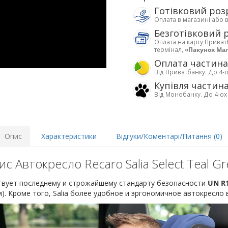
Готівковий роз
Оплата в магазині або 
Безготівковий 
Оплата на карту Приват
термінал,
«Пакунок Ма
Оплата частин
Від Приватбанку. До 4-о
Купівля частин
Від Монобанку. До 4-ох
Опис
Характеристики
Відгуки/Коментарі/Питання (0)
с Автокресло Recaro Salia Select Teal G
вует последнему и строжайшему стандарту безопасности
UN R1
см). Кроме того, Salia более удобное и эргономичное автокресло