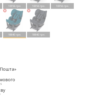
16956 грн.
16956 грн.
16956 грн.
18840 грн.
18840 грн.
аПошта»
рмового
ds
єву
у