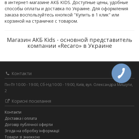
в интернет-магазине АКБ KIDS. Доступные цены, удобные
способы оплаты и доставка по Украине. Для оформления
заказа воспользуйтесь кнопкой "Купить в 1 клик" или
корзиной на страничке с товаром.
Магазин АКБ Kids - основной представитель
компании «Recaro» в Украине
Контакти
Пн-Пт 10:00 - 19:00, Сб-Нд 10:00 - 19:00, Київ, вул. Олександра Мишуги,
2
Корисні посилання
Контакти
Доставка і оплата
Договір публічної оферти
Згода на обробку інформації
Товари зі знижкою