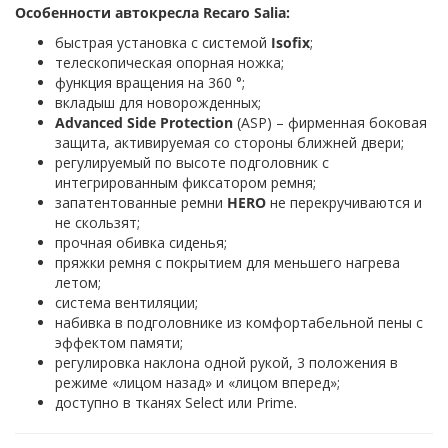
Особенности автокресла Recaro Salia:
быстрая установка с системой
Isofix
;
телескопическая опорная ножка;
функция вращения на 360 °;
вкладыш для новорожденных;
Advanced Side Protection
(ASP) – фирменная боковая
защита, активируемая со стороны ближней двери;
регулируемый по высоте подголовник с
интегрированным фиксатором ремня;
запатентованные ремни
HERO
не перекручиваются и
не скользят;
прочная обивка сиденья;
пряжки ремня с покрытием для меньшего нагрева
летом;
система вентиляции;
набивка в подголовнике из комфортабельной пены с
эффектом памяти;
регулировка наклона одной рукой, 3 положения в
режиме «лицом назад» и «лицом вперед»;
доступно в тканях Select или Prime.