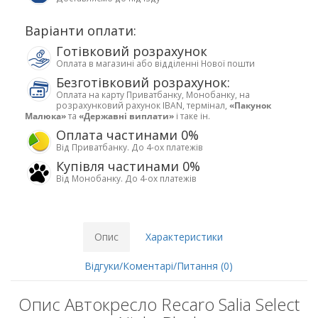
Варіанти оплати:
Готівковий розрахунок
Оплата в магазині або відділенні Нової пошти
Безготівковий розрахунок:
Оплата на карту Приватбанку, Монобанку, на
розрахунковий рахунок IBAN, термінал,
«Пакунок
Малюка»
та
«Державні виплати»
і таке ін.
Оплата частинами 0%
Від Приватбанку. До 4-ох платежів
Купівля частинами 0%
Від Монобанку. До 4-ох платежів
Опис
Характеристики
Відгуки/Коментарі/Питання (0)
Опис Автокресло Recaro Salia Select