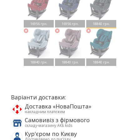
16956 грн.
16956 грн.
18840 грн.
18840 грн.
18840 грн.
18840 грн.
Варіанти доставки:
Доставка «НоваПошта»
накладним платежем
Самовивіз з фірмового
складу-магазину АКБ kids
Кур'єром по Києву
Доставляємо до під'їзду