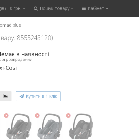
ів) - 0 грн.
Пошук товару
Кабінет
Nomad blue
овару: 8555243120)
Немає в наявності
ьорі розпроданий
i-Cosi
Купити в 1 клік