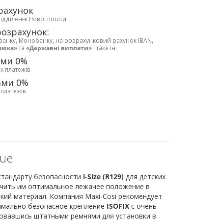
рахунок
відділенні Нової пошти
розрахунок:
банку, Монобанку, на розрахунковий рахунок IBAN,
люка»
та
«Державні виплати»
і таке ін.
ами 0%
х платежів
ами 0%
 платежів
lue
 стандарту безопасности
i-Size (R129)
для детских
чить им оптимальное лежачее положение в
кий материал. Компания Maxi-Cosi рекомендует
имально безопасное крепление
ISOFIX
с очень
ьзовавшись штатными ремнями для установки в