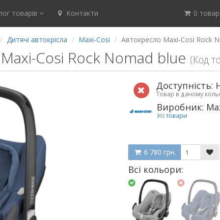
ог товарів
Контакти
0 товар(
Дитячі автокрісла
Maxi-Cosi
Автокресло Maxi-Cosi Rock 
Maxi-Cosi Rock Nomad blue
(Код т
Доступність: 
Товар в даному кол
Виробник: Max
Усі товари
6 780 грн.
Всі кольори: