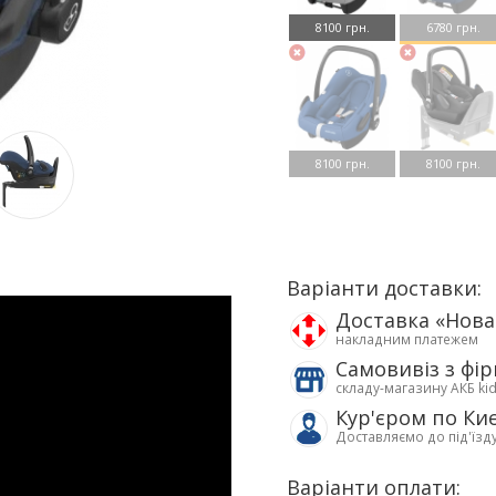
8100 грн.
6780 грн.
8100 грн.
8100 грн.
Варіанти доставки:
Доставка «Нов
накладним платежем
Самовивіз з фі
складу-магазину АКБ ki
Кур'єром по Ки
Доставляємо до під'їзд
Варіанти оплати: