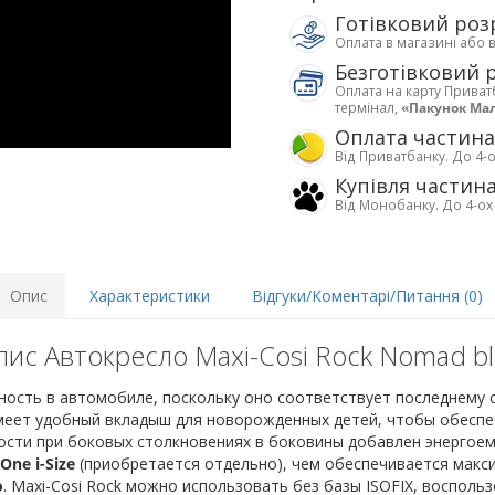
Готівковий роз
Оплата в магазині або 
Безготівковий 
Оплата на карту Приват
термінал,
«Пакунок Ма
Оплата частин
Від Приватбанку. До 4-о
Купівля частин
Від Монобанку. До 4-ох
Опис
Характеристики
Відгуки/Коментарі/Питання (0)
ис Автокресло Maxi-Cosi Rock Nomad b
сность в автомобиле, поскольку оно соответствует последнему
еет удобный вкладыш для новорожденных детей, чтобы обеспе
ости при боковых столкновениях в боковины добавлен энергоем
One i-Size
(приобретается отдельно), чем обеспечивается макс
o
. Maxi-Cosi Rock можно использовать без базы ISOFIX, воспол