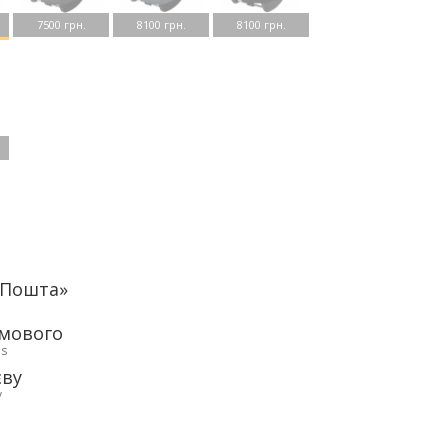
7500 грн.
8100 грн.
8100 грн.
аПошта»
рмового
ds
єву
у