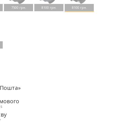
7500 грн.
8100 грн.
8100 грн.
аПошта»
рмового
ds
єву
у