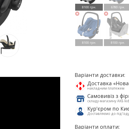
8100 грн.
6780 грн.
8100 грн.
8100 грн.
Варіанти доставки:
Доставка «Нов
накладним платежем
Самовивіз з фі
складу-магазину АКБ ki
Кур'єром по Ки
Доставляємо до під'їзд
Варіанти оплати: