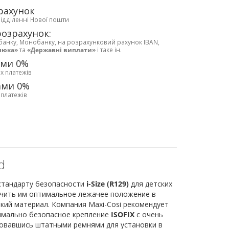
рахунок
відділенні Нової пошти
розрахунок:
банку, Монобанку, на розрахунковий рахунок IBAN,
люка»
та
«Державні виплати»
і таке ін.
ами 0%
х платежів
ами 0%
 платежів
d
 стандарту безопасности
i-Size (R129)
для детских
чить им оптимальное лежачее положение в
кий материал. Компания Maxi-Cosi рекомендует
имально безопасное крепление
ISOFIX
с очень
ьзовавшись штатными ремнями для установки в