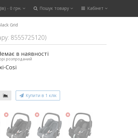
ів) - 0 грн.
Пошук товару
Кабінет
lack Grid
ару: 8555725120)
Немає в наявності
ьорі розпроданий
i-Cosi
Купити в 1 клік