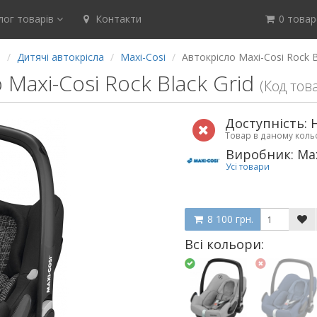
ог товарів
Контакти
0 товар(
а
Дитячі автокрісла
Maxi-Cosi
Автокрісло Maxi-Cosi Rock B
 Maxi-Cosi Rock Black Grid
(Код тов
Доступність: 
Товар в даному кол
Виробник: Max
Усі товари
8 100 грн.
Всі кольори: