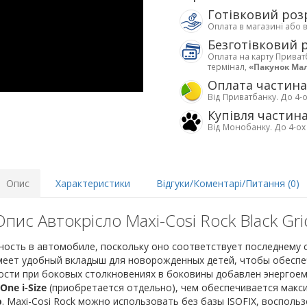
Готівковий роз
Оплата в магазині або 
Безготівковий 
Оплата на карту Приват
термінал,
«Пакунок Ма
Оплата частин
Від Приватбанку. До 4-о
Купівля частин
Від Монобанку. До 4-ох
Опис
Характеристики
Відгуки/Коментарі/Питання (0)
Опис Автокрісло Maxi-Cosi Rock Black Gri
сность в автомобиле, поскольку оно соответствует последнему
еет удобный вкладыш для новорожденных детей, чтобы обеспе
ости при боковых столкновениях в боковины добавлен энергоем
One i-Size
(приобретается отдельно), чем обеспечивается макс
o
. Maxi-Cosi Rock можно использовать без базы ISOFIX, воспол