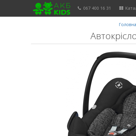
067 400 16 31
Катал
Головн
Автокрісло