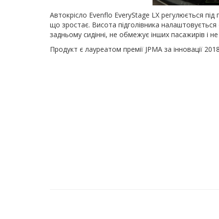
Автокрісло Evenflo EveryStage LX регулюється пі
що зростає. Висота підголівника налаштовується о
задньому сидінні, не обмежує інших пасажирів і н
Продукт є лауреатом премії JPMA за інновації 20