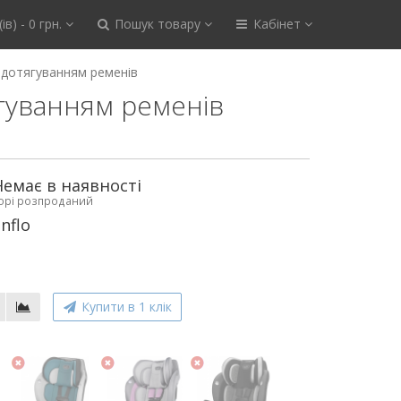
ів) - 0 грн.
Пошук товару
Кабінет
. дотягуванням ременів
тягуванням ременів
Немає в наявності
ьорі розпроданий
nflo
Купити в 1 клік