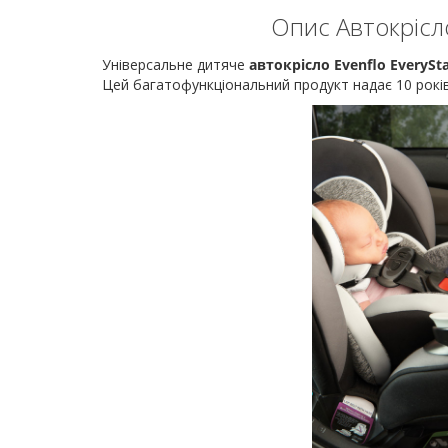
Опис Автокрісло
Універсальне дитяче
автокрісло Evenflo EverySt
Цей багатофункціональний продукт надає 10 років 