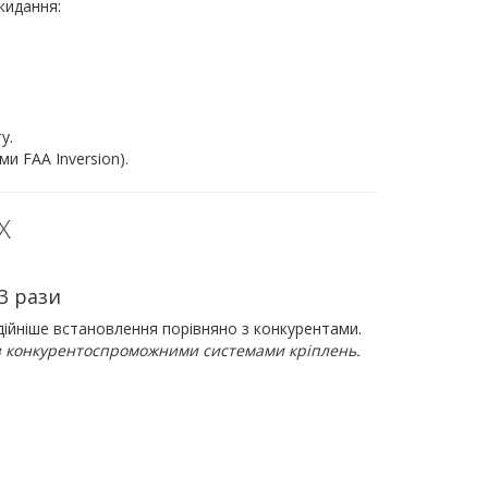
кидання:
у.
и FAA Inversion).
X
3 рази
дійніше встановлення порівняно з конкурентами.
 з конкурентоспроможними системами кріплень.