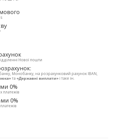
рмового
ds
єву
у
рахунок
відділенні Нової пошти
розрахунок:
банку, Монобанку, на розрахунковий рахунок IBAN,
люка»
та
«Державні виплати»
і таке ін.
ами 0%
х платежів
ами 0%
 платежів