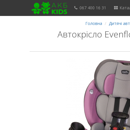
067 400 16 31
Катал
Головна
Дитячі авт
Автокрісло Evenfl