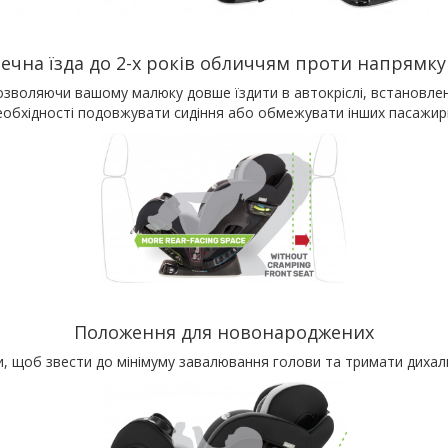
ечна їзда до 2-х років обличчям проти напрямку
зволяючи вашому малюку довше їздити в автокріслі, встановлено
еобхідності подовжувати сидіння або обмежувати інших пасажирі
Положення для новонароджених
и, щоб звести до мінімуму завалювання голови та тримати дихаль