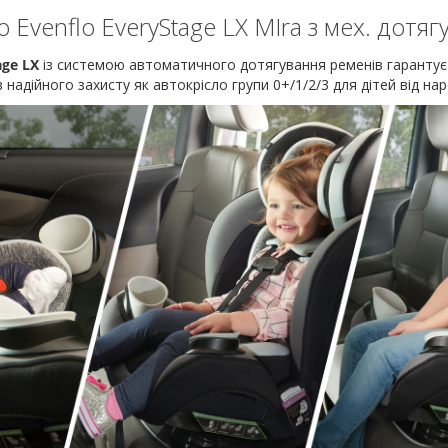
 Evenflo EveryStage LX MIra з мех. дотя
age LX
із системою автоматичного дотягування ременів гарантує 
надійного захисту як автокрісло групи 0+/1/2/3 для дітей від н