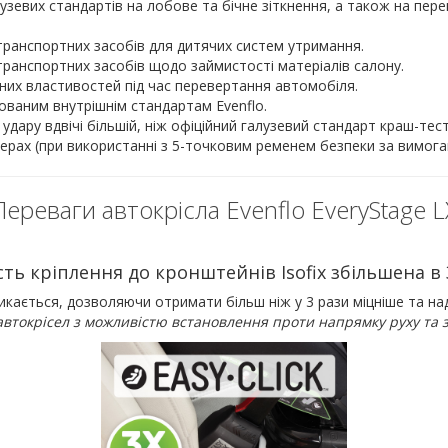
зевих стандартів на лобове та бічне зіткнення, а також на пере
ранспортних засобів для дитячих систем утримання.
ранспортних засобів щодо займистості матеріалів салону.
сних властивостей під час перевертання автомобіля.
ованим внутрішнім стандартам Evenflo.
удару вдвічі більшій, ніж офіційний галузевий стандарт краш-тест
рах (при використанні з 5-точковим ременем безпеки за вимогам
Переваги автокрісла Evenflo EveryStage L
сть кріплення до кронштейнів Isofix збільшена в 
кається, дозволяючи отримати більш ніж у 3 рази міцніше та на
автокрісел з можливістю встановлення проти напрямку руху та