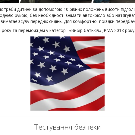
д потреби дитини за допомогою 10 різних положень висоти підгол
днією рукою, без необхідності знімати автокрісло або натягуват
е вимагає зсуву передніх сидінь. Для комфортної поїздки передба
18 року та переможцем у категорії «Вибір батьків» JPMA 2018 ро
Тестування безпеки