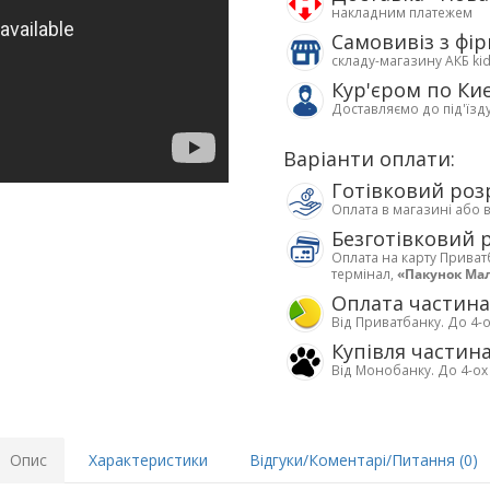
накладним платежем
Самовивіз з фі
складу-магазину АКБ ki
Кур'єром по Ки
Доставляємо до під'їзд
Варіанти оплати:
Готівковий роз
Оплата в магазині або 
Безготівковий 
Оплата на карту Приват
термінал,
«Пакунок Ма
Оплата частин
Від Приватбанку. До 4-о
Купівля частин
Від Монобанку. До 4-ох
Опис
Характеристики
Відгуки/Коментарі/Питання (0)