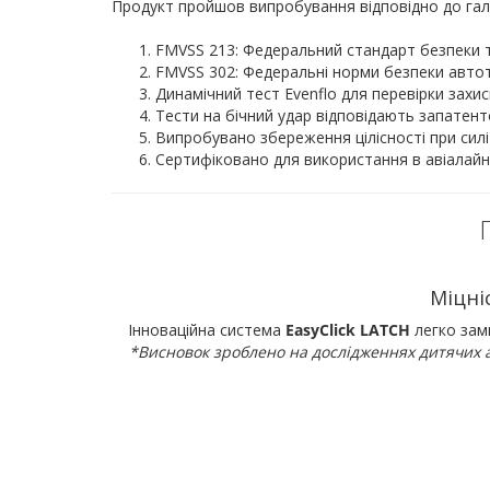
Продукт пройшов випробування відповідно до галу
FMVSS 213: Федеральний стандарт безпеки т
FMVSS 302: Федеральні норми безпеки автот
Динамічний тест Evenflo для перевірки захи
Тести на бічний удар відповідають запатент
Випробувано збереження цілісності при силі 
Сертифіковано для використання в авіалайне
Міцні
Інноваційна система
EasyClick LATCH
легко зами
*Висновок зроблено на дослідженнях дитячих 