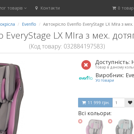
ог товарів
Контакти
0 товар(
окрісла
Evenflo
Автокрісло Evenflo EveryStage LX MIra з мех
o EveryStage LX MIra з мех. до
(Код товару: 032884197583)
Доступність: 
Товар в даному кол
Виробник: Eve
Усі товари
11 999 грн.
Всі кольори: