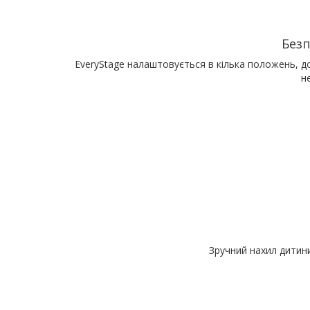
Безп
EveryStage налаштовується в кілька положень, до
н
Зручний нахил дитин