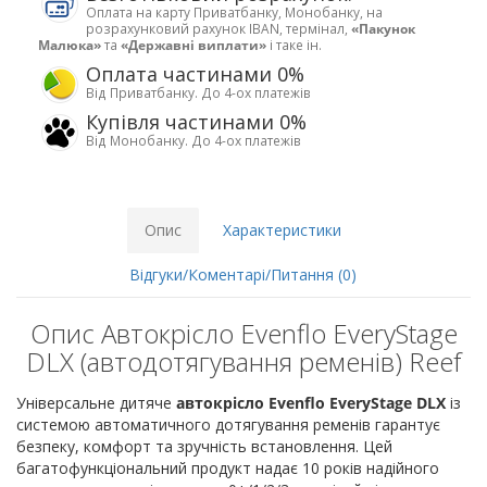
Оплата на карту Приватбанку, Монобанку, на
розрахунковий рахунок IBAN, термінал,
«Пакунок
Малюка»
та
«Державні виплати»
і таке ін.
Оплата частинами 0%
Від Приватбанку. До 4-ох платежів
Купівля частинами 0%
Від Монобанку. До 4-ох платежів
Опис
Характеристики
Відгуки/Коментарі/Питання (0)
Опис Автокрісло Evenflo EveryStage
DLX (автодотягування ременів) Reef
Універсальне дитяче
автокрісло Evenflo EveryStage DLX
із
системою автоматичного дотягування ременів гарантує
безпеку, комфорт та зручність встановлення. Цей
багатофункціональний продукт надає 10 років надійного