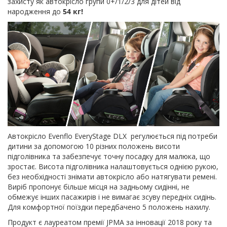
захисту як автокрісло групи 0+/1/2/3 для дітей від
народження до
54 кг!
Автокрісло Evenflo EveryStage DLX регулюється під потреби
дитини за допомогою 10 різних положень висоти
підголівника та забезпечує точну посадку для малюка, що
зростає. Висота підголівника налаштовується однією рукою,
без необхідності знімати автокрісло або натягувати ремені.
Виріб пропонує більше місця на задньому сидінні, не
обмежує інших пасажирів і не вимагає зсуву передніх сидінь.
Для комфортної поїздки передбачено 5 положень нахилу.
Продукт є лауреатом премії JPMA за інновації 2018 року та