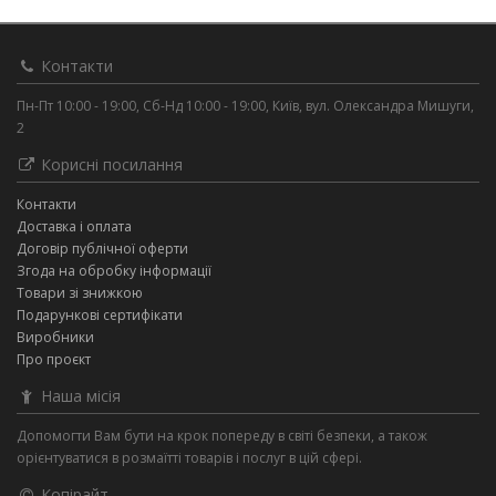
Контакти
Пн-Пт 10:00 - 19:00, Сб-Нд 10:00 - 19:00, Київ, вул. Олександра Мишуги,
2
Корисні посилання
Контакти
Доставка і оплата
Договір публічної оферти
Згода на обробку інформації
Товари зі знижкою
Подарункові сертифікати
Виробники
Про проєкт
Наша місія
Допомогти Вам бути на крок попереду в світі безпеки, а також
орієнтуватися в розмаїтті товарів і послуг в цій сфері.
Копірайт