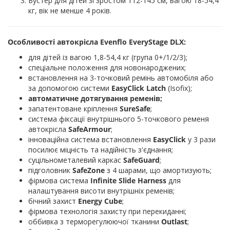
Бустер для дітей зі зростом 112-145 см, вагою 18-54,4
кг, вік не менше 4 років.
Особливості автокрісла Evenflo EveryStage DLX:
для дітей із вагою 1,8-54,4 кг (група 0+/1/2/3);
спеціальне положення для новонароджених;
встановлення на 3-точковий ремінь автомобіля або
за допомогою системи
EasyClick Latch
(Isofix);
автоматичне дотягування ременів;
запатентоване кріплення
SureSafe
;
система фіксації внутрішнього 5-точкового ременя
автокрісла
SafeArmour
;
інноваційна система встановлення
EasyClick
у 3 рази
посилює міцність та надійність з'єднання;
суцільнометалевий каркас
SafeGuard
;
підголовник
SafeZone
з 4 шарами, що амортизують;
фірмова система
Infinite Slide Harness
для
налаштування висоти внутрішніх ременів;
бічний захист
Energy Cube
;
фірмова технологія захисту при перекиданні;
оббивка з терморегулюючої тканини
Outlast
;