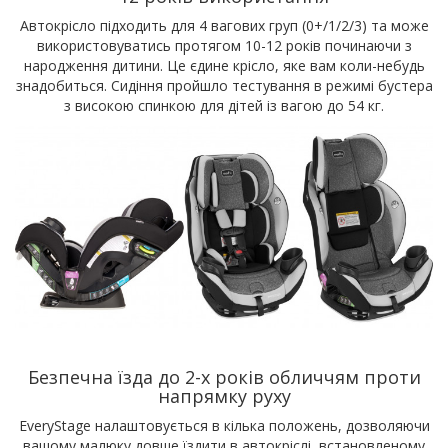
Автокрісло підходить для 4 вагових груп (0+/1/2/3) та може
використовуватись протягом 10-12 років починаючи з
народження дитини. Це єдине крісло, яке вам коли-небудь
знадобиться. Сидіння пройшло тестування в режимі бустера
з високою спинкою для дітей із вагою до 54 кг.
Безпечна їзда до 2-х років обличчям проти
напрямку руху
EveryStage налаштовується в кілька положень, дозволяючи
вашому малюку довше їздити в автокріслі, встановленому