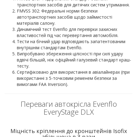
транспортних засобів для дитячих систем утримання.
FMVSS 302: Федеральні норми безпеки
автотранспортних засобів щодо займистості
матеріалів салону.
Динамічний тест Evenflo для перевірки захисних
властивостей під час перевертання автомобіля.
Тести на бічний удар відповідають запатентованим
внутрішнім стандартам Evenflo.
Випробувано збереження цілісності при силі удару
вдвічі більшій, ніж офіційний галузевий стандарт краш-
тесту.
Сертифіковано для використання в авіалайнерах (при
використанні з 5-точковим ременем безпеки за
вимогами FAA Inversion).
Переваги автокрісла Evenflo
EveryStage DLX
Міцність кріплення до кронштейнів Isofix
збільшена в 3 рази