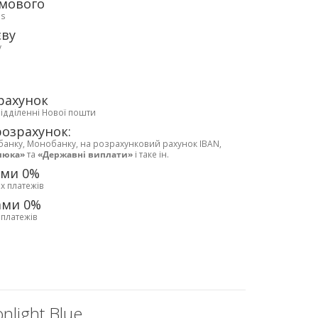
рмового
ds
єву
у
рахунок
відділенні Нової пошти
розрахунок:
банку, Монобанку, на розрахунковий рахунок IBAN,
люка»
та
«Державні виплати»
і таке ін.
ами 0%
х платежів
ами 0%
 платежів
nlight Blue