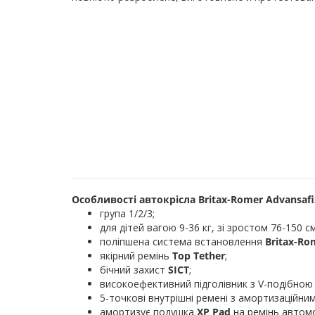
Особливості автокрісла Britax-Romer Advansafix 
група 1/2/3;
для дітей вагою 9-36 кг, зі зростом 76-150 см
поліпшена система встановлення
Britax-Ro
якірний ремінь
Top Tether
;
бічний захист
SICT
;
високоефективний підголівник з V-подібно
5-точкові внутрішні ремені з амортизаційни
амортизує подушка
XP Pad
на ремінь автомо