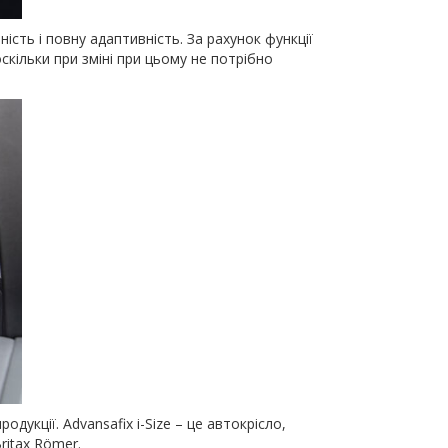
сть і повну адаптивність. За рахунок функції
кільки при зміні при цьому не потрібно
укції. Advansafix i-Size – це автокрісло,
ritax Römer.