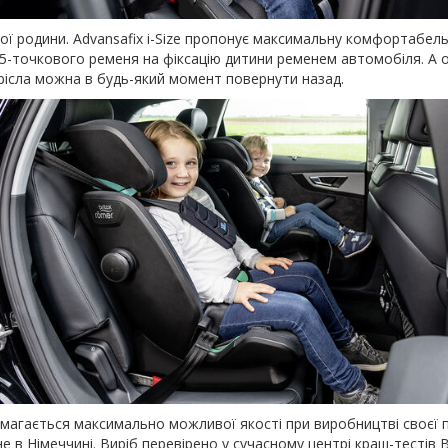
 родини. Advansafix i-Size пропонує максимальну комфортабельні
-точкового ременя на фіксацію дитини ременем автомобіля. А ос
рісла можна в будь-який момент повернути назад.
магається максимально можливої якості при виробництві своєї прод
в Німеччині. Виріб перевірено у сучасному центрі краш-тестів B