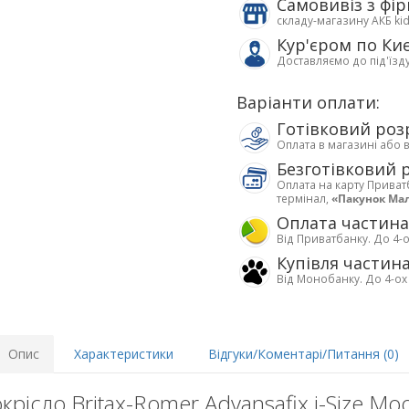
Самовивіз з фі
складу-магазину АКБ ki
Кур'єром по Ки
Доставляємо до під'їзд
Варіанти оплати:
Готівковий роз
Оплата в магазині або 
Безготівковий 
Оплата на карту Приват
термінал,
«Пакунок Ма
Оплата частин
Від Приватбанку. До 4-о
Купівля частин
Від Монобанку. До 4-ох
Опис
Характеристики
Відгуки/Коментарі/Питання (0)
рісло Britax-Romer Advansafix i-Size Moo