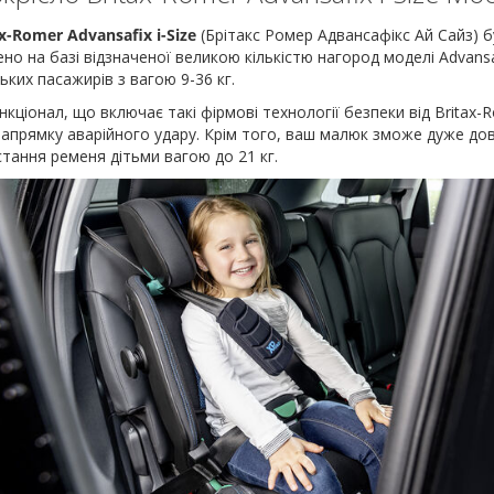
x-Romer Advansafix i-Size
(Брітакс Ромер Адвансафікс Ай Сайз) 
но на базі відзначеної великою кількістю нагород моделі Advansafi
ких пасажирів з вагою 9-36 кг.
кціонал, що включає такі фірмові технології безпеки від Britax-R
апрямку аварійного удару. Крім того, ваш малюк зможе дуже до
тання ременя дітьми вагою до 21 кг.