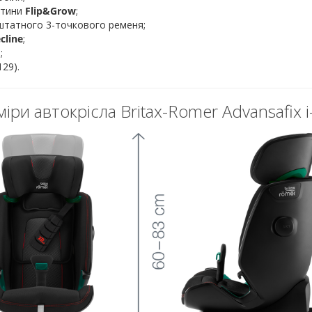
дитини
Flip&Grow
;
 штатного 3-точкового ременя;
cline
;
;
29).
іри автокрісла Britax-Romer Advansafix i