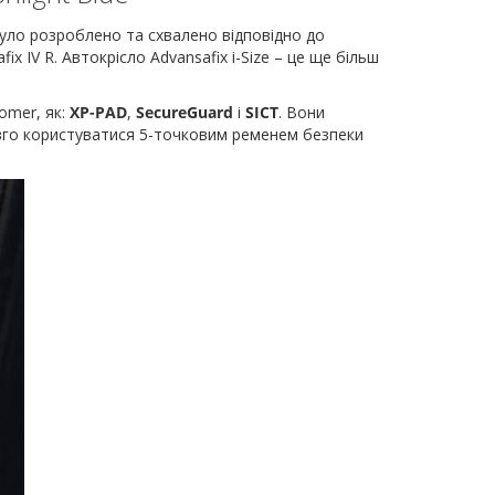
було розроблено та схвалено відповідно до
x IV R. Автокрісло Advansafix i-Size – це ще більш
omer, як:
XP-PAD
,
SecureGuard
і
SICT
. Вони
вго користуватися 5-точковим ременем безпеки