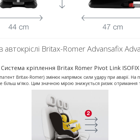
в автокріслі Britax-Romer Advansafix Advan
Система кріплення Britax Römer Pivot Link ISOFIX
(патент Britax-Romer) змінює напрямок сили удару при аварії. На 
же більш м'яко. Цим значною мірою знижується ризик отримання т