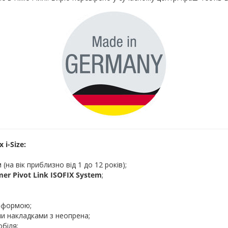
i-Size:
 (на вік приблизно від 1 до 12 років);
mer Pivot Link ISOFIX System
;
ю формою;
ми накладками з неопрена;
біля;