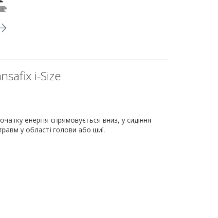
safix i-Size
початку енергія спрямовується вниз, у сидіння
равм у області голови або шиї.