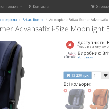
ог товарів
Контакти
0 товар(
автокрісла
Britax-Romer
Автокрісло Britax-Romer Advansafix i
mer Advansafix i-Size Moonlight 
Доступність: 
Товар в даному кол
Виробник: Bri
Усі товари
13 230 грн.
Всі кольори: