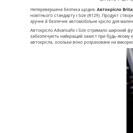
Неперевершена безпека щодня.
Автокрісло Brita
новітнього стандарту i-Size (R129). Продукт створе
зручне й безпечне автомобільне крісло для малень
Автокрісло Advansafix i-Size отримало широкий фун
забезпечують найкращий захист при будь-якому н
автокрісла, оскільки воно розраховане на викорис