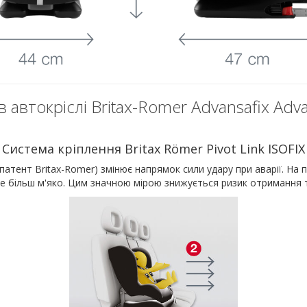
в автокріслі Britax-Romer Advansafix Advan
Система кріплення Britax Römer Pivot Link ISOFIX
(патент Britax-Romer) змінює напрямок сили удару при аварії. На 
же більш м'яко. Цим значною мірою знижується ризик отримання т