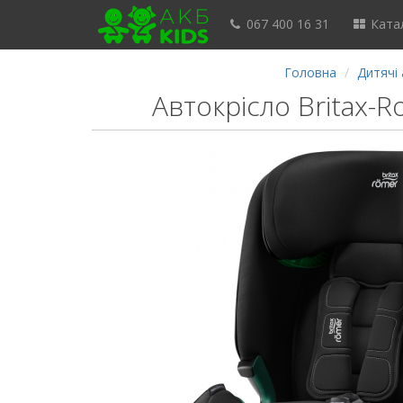
067 400 16 31
Катал
Головна
Дитячі 
Автокрісло Britax-R