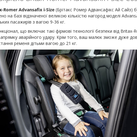
x-Romer Advansafix i-Size
(Брітакс Ромер Адвансафікс Ай Сайз) 
но на базі відзначеної великою кількістю нагород моделі Advansafi
ких пасажирів з вагою 9-36 кг.
кціонал, що включає такі фірмові технології безпеки від Britax-R
апрямку аварійного удару. Крім того, ваш малюк зможе дуже до
тання ременя дітьми вагою до 21 кг.