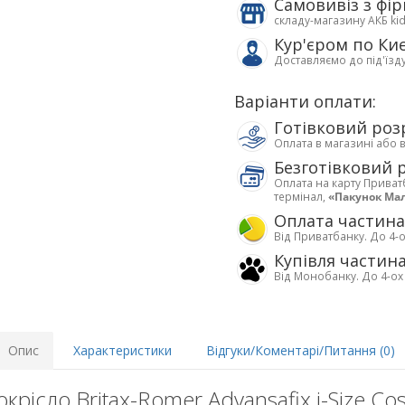
Самовивіз з фі
складу-магазину АКБ ki
Кур'єром по Ки
Доставляємо до під'їзд
Варіанти оплати:
Готівковий роз
Оплата в магазині або 
Безготівковий 
Оплата на карту Приват
термінал,
«Пакунок Ма
Оплата частин
Від Приватбанку. До 4-о
Купівля частин
Від Монобанку. До 4-ох
Опис
Характеристики
Відгуки/Коментарі/Питання (0)
крісло Britax-Romer Advansafix i-Size Co