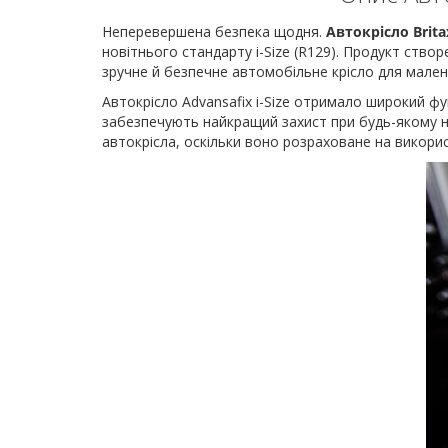
Неперевершена безпека щодня.
Автокрісло Brita
новітнього стандарту i-Size (R129). Продукт створе
зручне й безпечне автомобільне крісло для малень
Автокрісло Advansafix i-Size отримало широкий фун
забезпечують найкращий захист при будь-якому н
автокрісла, оскільки воно розраховане на викорис