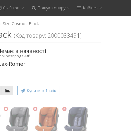
ів) - 0 грн.
Пошук товару
Кабінет
 i-Size Cosmos Black
ack
(Код товару: 2000033491)
Немає в наявності
ьорі розпроданий
tax-Romer
Купити в 1 клік