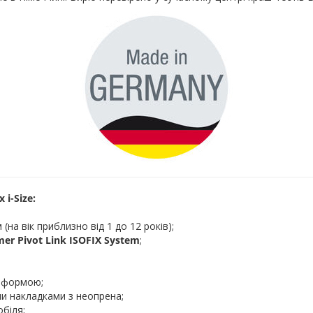
i-Size:
 (на вік приблизно від 1 до 12 років);
mer Pivot Link ISOFIX System
;
ю формою;
ми накладками з неопрена;
біля;