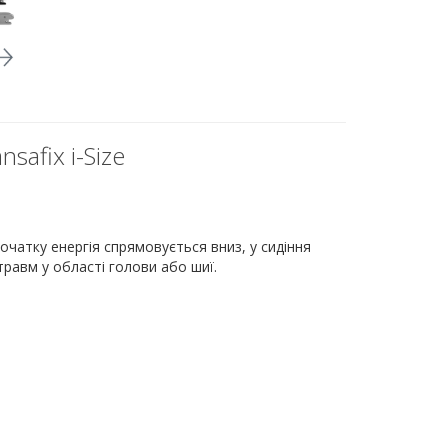
safix i-Size
початку енергія спрямовується вниз, у сидіння
равм у області голови або шиї.