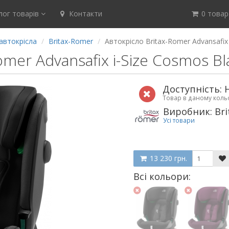
ог товарів
Контакти
0 товар(
автокрісла
Britax-Romer
Автокрісло Britax-Romer Advansafix
omer Advansafix i-Size Cosmos Bl
Доступність: 
Товар в даному кол
Виробник: Bri
Усі товари
13 230 грн.
Всі кольори: