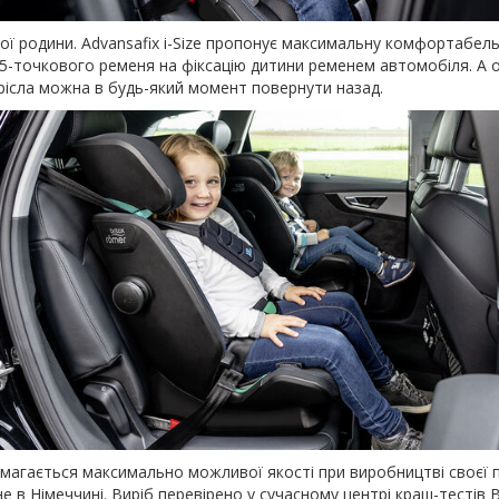
 родини. Advansafix i-Size пропонує максимальну комфортабельні
-точкового ременя на фіксацію дитини ременем автомобіля. А ос
рісла можна в будь-який момент повернути назад.
магається максимально можливої якості при виробництві своєї прод
в Німеччині. Виріб перевірено у сучасному центрі краш-тестів B