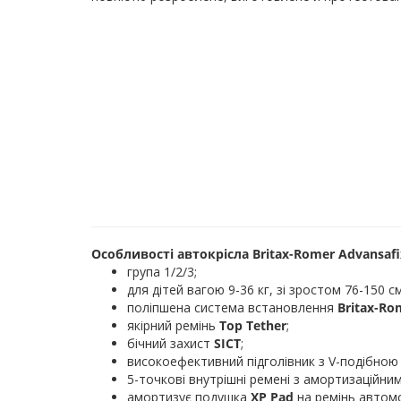
Особливості автокрісла Britax-Romer Advansafix 
група 1/2/3;
для дітей вагою 9-36 кг, зі зростом 76-150 см
поліпшена система встановлення
Britax-Ro
якірний ремінь
Top Tether
;
бічний захист
SICT
;
високоефективний підголівник з V-подібно
5-точкові внутрішні ремені з амортизаційни
амортизує подушка
XP Pad
на ремінь автомо