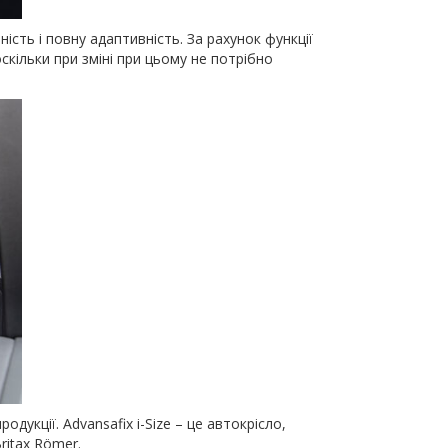
сть і повну адаптивність. За рахунок функції
кільки при зміні при цьому не потрібно
укції. Advansafix i-Size – це автокрісло,
ritax Römer.