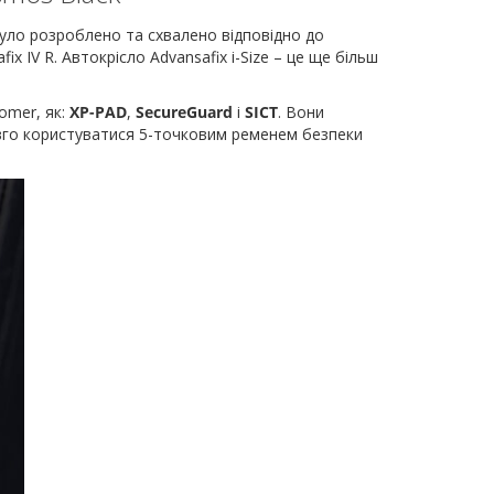
було розроблено та схвалено відповідно до
x IV R. Автокрісло Advansafix i-Size – це ще більш
omer, як:
XP-PAD
,
SecureGuard
і
SICT
. Вони
вго користуватися 5-точковим ременем безпеки