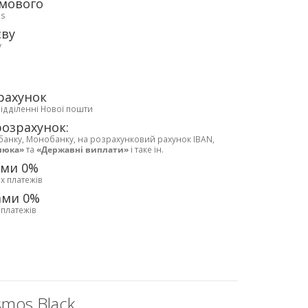
рмового
ds
єву
у
рахунок
відділенні Нової пошти
розрахунок:
банку, Монобанку, на розрахунковий рахунок IBAN,
люка»
та
«Державні виплати»
і таке ін.
ами 0%
х платежів
ами 0%
 платежів
smos Black