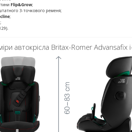
дитини
Flip&Grow
;
 штатного 3-точкового ременя;
cline
;
;
29).
іри автокрісла Britax-Romer Advansafix i