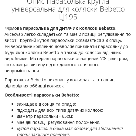
Опис Парасолька кругла
універсальна для коляски Bebetto
LJ195
Фірмова
парасолька для дитячих колясок Bebetto
.
Аксесуар легко складається та має 2 позиції регулювання по
висоті. Круглий купол парасольки складається з 8 спиць.
Універсальне кріплення дозволяє приєднати парасольку до
будь-якої коляски Bebetto а також до колясок від інших
виробників. Матеріал парасольки оснащений УФ-фільтром,
що захищає дитину від шкідливого сонячного
випромінювання.
Парасольки Bebetto виконані у кольорах та з тканин,
відповідних оббивці колясок.
Особливості парасольки
Bebetto:
захищає від сонця та опадів;
підходить для всіх типів дитячих колясок;
діаметр парасольки - 65см;
має дві позиції регулювання положення.
купол парасолі з боків має оборки для збільшення
площі захисної поверхні.