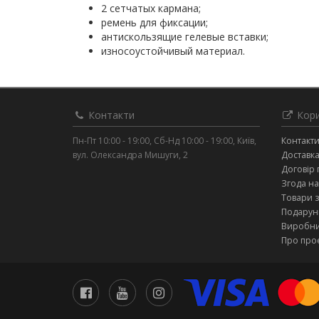
2 сетчатых кармана;
ремень для фиксации;
антискользящие гелевые вставки;
износоустойчивый материал.
Контакти
Кори
Пн-Пт 10:00 - 19:00, Сб-Нд 10:00 - 19:00, Київ,
Контакт
вул. Олександра Мишуги, 2
Доставка
Договір 
Згода на
Товари 
Подарунк
Виробн
Про про