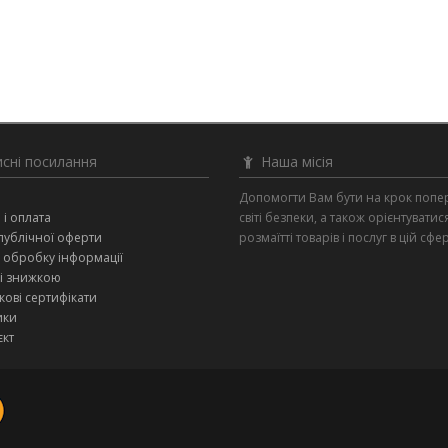
сні посилання
Наша місія
и
Допомогти Вам бути на крок попе
 і оплата
світі безпеки, а також орієнтуватис
публічної оферти
розмаїтті товарів і послуг в цій сфер
 обробку інформації
зі знижкою
ові сертифікати
ики
єкт