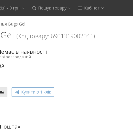
ів) - 0 грн.
Пошук товару
Кабінет
нья Bugs Gel
Gel
(Код товару: 6901319002041)
Немає в наявності
ьорі розпроданий
gs
Купити в 1 клік
аПошта»