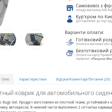
Самовивіз з фі
складу-магазину АКБ ki
Кур'єром по Ки
Доставляємо до під'їзд
Варіанти оплати:
Готівковий роз
Оплата в магазині або 
Безготівковий 
Оплата на карту Приват
термінал,
«Пакунок Ма
Опис
Характеристики
Відгуки/Коментарі/Питання (20)
ный коврик для автомобильного сиден
Bugs Gel. Продукт изготовлен из плотной ткани, устойчивой к и
внику автокресла. В нижней части выполнено 2 сетчатых кармаш