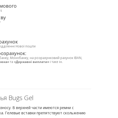
рмового
ds
єву
у
рахунок
відділенні Нової пошти
розрахунок:
банку, Монобанку, на розрахунковий рахунок IBAN,
люка»
та
«Державні виплати»
і таке ін.
ья Bugs Gel
зносу. В верхней части имеются ремни с
ка. Гелевые вставки препятствуют скольжению