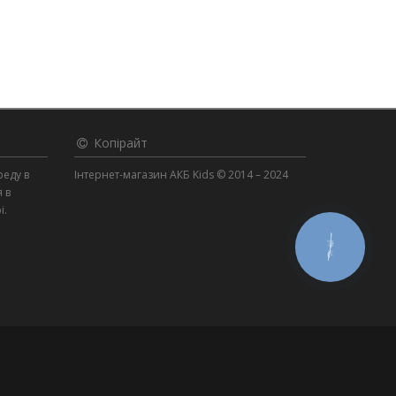
Копірайт
реду в
Інтернет-магазин АКБ Kids © 2014 – 2024
я в
і.
КНОПКА
ЗВ'ЯЗКУ