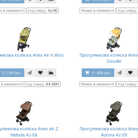
є в наявності
Код товару:
Az-06
Немає в наявності
Код товару
янкова коляска Anex Air-X Woo
Прогулянкова коляска Anex 
Doodle
12 199 грн.
11 499 грн.
 в наявності
Код товару:
AX-SE01
Немає в наявності
Код товару
улянкова коляска Anex Air-Z
Прогулянкова коляска Anex 
Nebula Az-08
Aurora Az-09