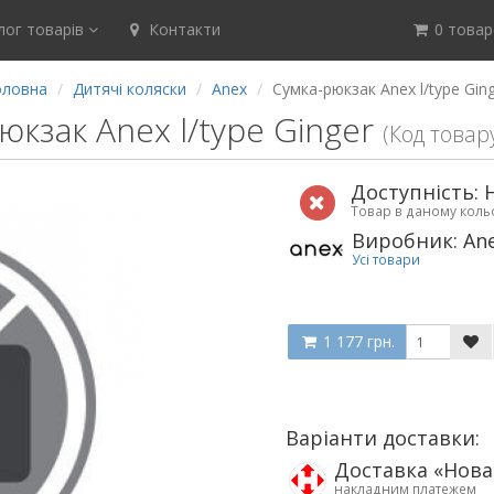
ог товарів
Контакти
0 товар(
оловна
Дитячі коляски
Anex
Сумка-рюкзак Anex l/type Gin
юкзак Anex l/type Ginger
(Код товар
Доступність: 
Товар в даному кол
Виробник: An
Усі товари
1 177 грн.
Варіанти доставки:
Доставка «Нов
накладним платежем