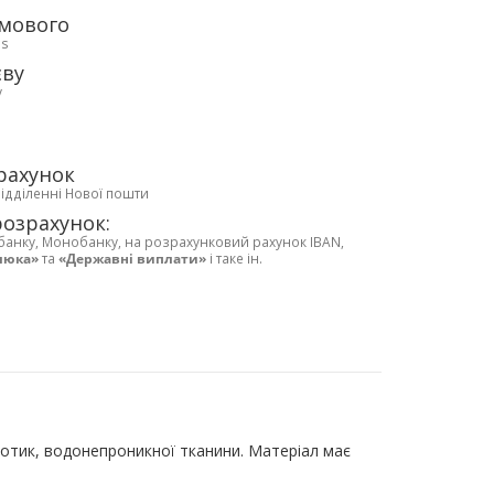
рмового
ds
єву
у
рахунок
відділенні Нової пошти
розрахунок:
банку, Монобанку, на розрахунковий рахунок IBAN,
люка»
та
«Державні виплати»
і таке ін.
дотик, водонепроникної тканини. Матеріал має