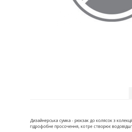
Дизайнерська сумка - рюкзак до колясок з колекці
гідрофобне просочення, котре створює водовідшто