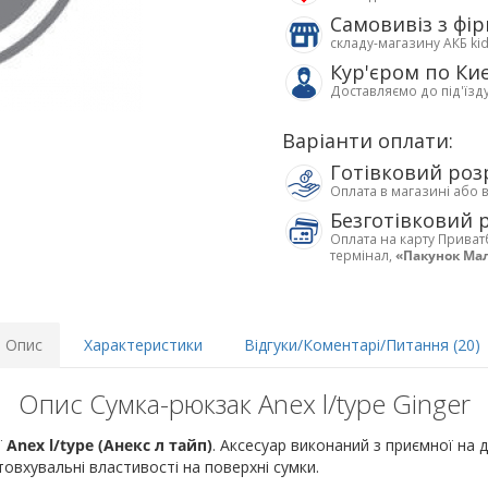
Самовивіз з фі
складу-магазину АКБ ki
Кур'єром по Ки
Доставляємо до під'їзд
Варіанти оплати:
Готівковий роз
Оплата в магазині або 
Безготівковий 
Оплата на карту Приват
термінал,
«Пакунок Ма
Опис
Характеристики
Відгуки/Коментарі/Питання (20)
Опис Сумка-рюкзак Anex l/type Ginger
ї
Anex l/type (Анекс л тайп)
. Аксесуар виконаний з приємної на 
вхувальні властивості на поверхні сумки.