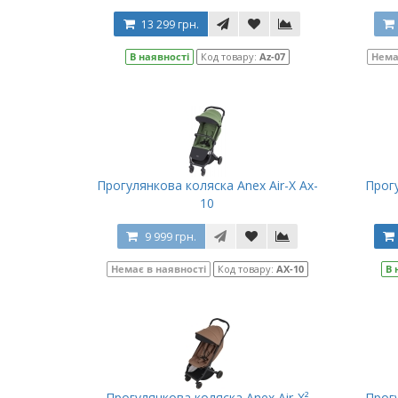
13 299 грн.
В наявності
Код товару:
Az-07
Нема
Прогулянкова коляска Anex Air-X Ax-
Прогу
10
9 999 грн.
Немає в наявності
Код товару:
AX-10
В 
Прогулянкова коляска Anex Air-X²
Прогу