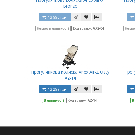
Bronzo
13 990 грн.
Немає в наявності
Код товару:
AX2-04
Немає
Прогулянкова коляска Anex Air-Z Oaty
Прог
Az-14
13 299 грн.
В наявності
Код товару:
AZ-14
В