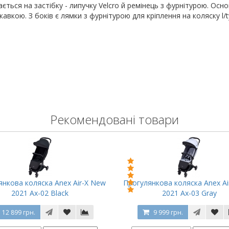
ється на застібку - липучку Velcro й ремінець з фурнітурою. Ос
вкою. З боків є лямки з фурнітурою для кріплення на коляску l/t
Рекомендовані товари
янкова коляска Anex Air-X New
Прогулянкова коляска Anex Ai
2021 Ax-02 Black
2021 Ax-03 Gray
12 899 грн.
9 999 грн.