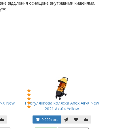
новне відділення оснащене внутрішніми кишенями.
ype.
r-X New
Прогулянкова коляска Anex Air-X New
2021 Ax-04 Yellow
9 999 грн.