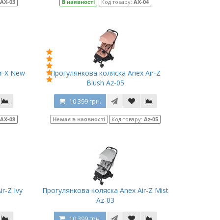
AX-03
В наявності
Код товару:
AX-04
r-X New
Прогулянкова коляска Anex Air-Z
Blush Az-05
10 399 грн.
AX-08
Немає в наявності
Код товару:
Az-05
r-Z Ivy
Прогулянкова коляска Anex Air-Z Mist
Az-03
10 399 грн.