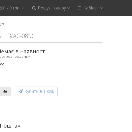
ів) - 0 грн.
Пошук товару
Кабінет
ger
у: LB/AC-089)
Немає в наявності
ьорі розпроданий
ex
Купити в 1 клік
аПошта»