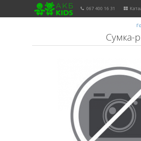
067 400 16 31
Катал
Г
Сумка-р