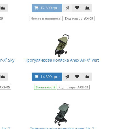
12 899 грн.
09
Немає в наявності
Код товару:
AX-09
r-X² Sky
Прогулянкова коляска Anex Air-X² Vert
14 899 грн.
AX2-05
В наявності
Код товару:
AX2-03
Air-Z
Прогулянкова коляска Anex Air-Z