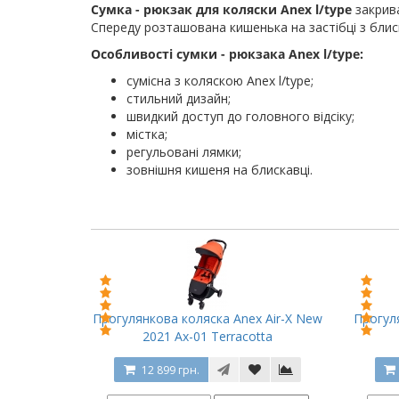
Сумка - рюкзак для коляски Anex l/type
закрива
Спереду розташована кишенька на застібці з блиска
Особливості сумки - рюкзака Anex l/type:
сумісна з коляскою Anex l/type;
стильний дизайн;
швидкий доступ до головного відсіку;
містка;
регульовані лямки;
зовнішня кишеня на блискавці.
Прогулянкова коляска Anex Air-X New
Прогул
2021 Ax-01 Terracotta
12 899 грн.