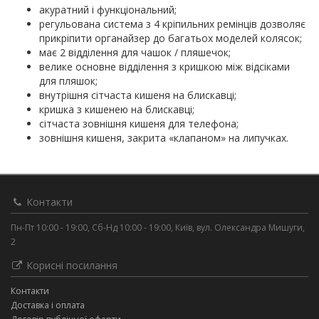
акуратний і функціональний;
регульована система з 4 кріпильних ремінців дозволяє
прикріпити органайзер до багатьох моделей колясок;
має 2 відділення для чашок / пляшечок;
велике основне відділення з кришкою між відсіками
для пляшок;
внутрішня сітчаста кишеня на блискавці;
кришка з кишенею на блискавці;
сітчаста зовнішня кишеня для телефона;
зовнішня кишеня, закрита «клапаном» на липучках.
Контакти
Пн-Пт 10:00 - 19:00, Сб-Нд 10:00 - 19:00, Київ, вул. Олександра Мишуги,
2
Корисні посилання
Контакти
Доставка і оплата