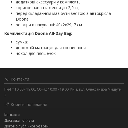
додаткові аксесуари у комплекті;
корисне навантаження до 2,9 кг;
перед складанням має бути знятою з автокрісла
Doona;
розміри в пакуванні: 40х2х29, 7 см.
Комплектація Doona All-Day Bag:
сумка;
дорожній матрацик для сповивання;
чохол для пляшечок.
Контакти
Пн-Пт 10:00 - 19:00, Сб-Нд 10:00 - 19:00, Київ, вул. Олександра Мишуги,
2
Корисні посилання
Контакти
Доставка і оплата
Договір публічної оферти