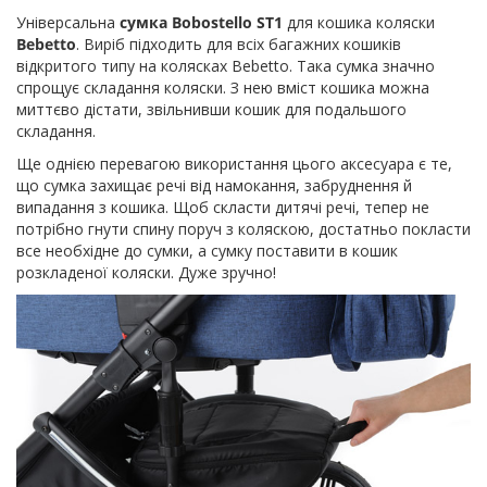
Універсальна
сумка Bobostello ST1
для кошика коляски
Bebetto
. Виріб підходить для всіх багажних кошиків
відкритого типу на колясках Bebetto. Така сумка значно
спрощує складання коляски. З нею вміст кошика можна
миттєво дістати, звільнивши кошик для подальшого
складання.
Ще однією перевагою використання цього аксесуара є те,
що сумка захищає речі від намокання, забруднення й
випадання з кошика. Щоб скласти дитячі речі, тепер не
потрібно гнути спину поруч з коляскою, достатньо покласти
все необхідне до сумки, а сумку поставити в кошик
розкладеної коляски. Дуже зручно!