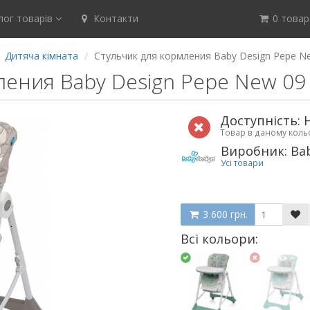
ог товарів
Контакти
0 товар(
Дитяча кімната
Стульчик для кормления Baby Design Pepe N
ления Baby Design Pepe New 09 
Доступність: 
Товар в даному кол
Виробник: Bab
Усі товари
3 600 грн.
Всі кольори: