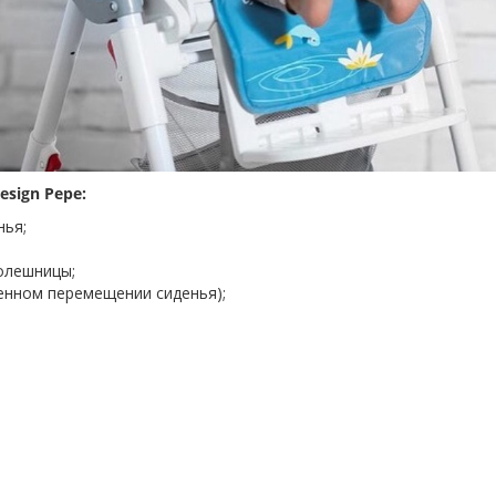
sign Pepe:
нья;
олешницы;
енном перемещении сиденья);