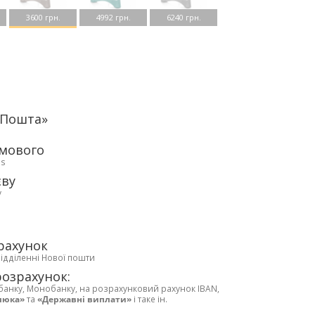
3600 грн.
4992 грн.
6240 грн.
аПошта»
рмового
ds
єву
у
рахунок
відділенні Нової пошти
розрахунок:
банку, Монобанку, на розрахунковий рахунок IBAN,
люка»
та
«Державні виплати»
і таке ін.