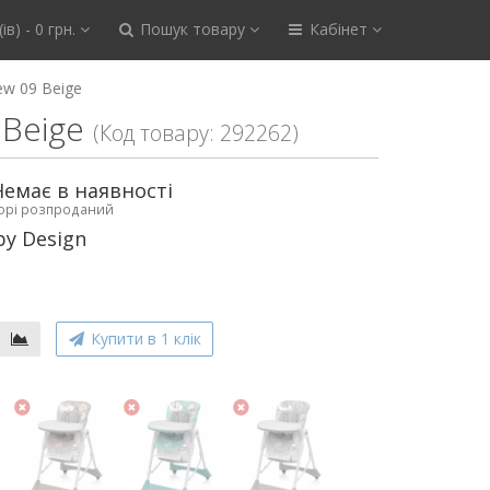
ів) - 0 грн.
Пошук товару
Кабінет
ew 09 Beige
Beige
(Код товару: 292262)
Немає в наявності
ьорі розпроданий
y Design
Купити в 1 клік