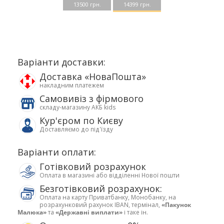
13500 грн.
14399 грн.
Варіанти доставки:
Доставка «НоваПошта»
накладним платежем
Самовивіз з фірмового
складу-магазину АКБ kids
Кур'єром по Києву
Доставляємо до під'їзду
Варіанти оплати:
Готівковий розрахунок
Оплата в магазині або відділенні Нової пошти
Безготівковий розрахунок:
Оплата на карту Приватбанку, Монобанку, на
розрахунковий рахунок IBAN, термінал,
«Пакунок
Малюка»
та
«Державні виплати»
і таке ін.