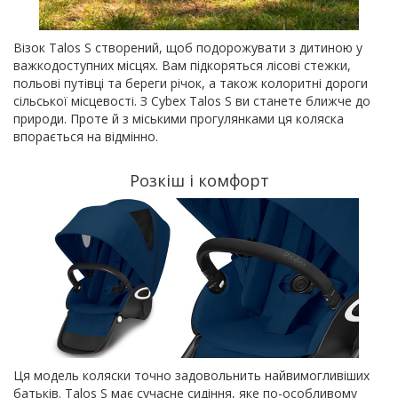
Візок Talos S створений, щоб подорожувати з дитиною у
важкодоступних місцях. Вам підкоряться лісові стежки,
польові путівці та береги річок, а також колоритні дороги
сільської місцевості. З Cybex Talos S ви станете ближче до
природи. Проте й з міськими прогулянками ця коляска
впорається на відмінно.
Розкіш і комфорт
Ця модель коляски точно задовольнить найвимогливіших
батьків. Talos S має сучасне сидіння, яке по-особливому