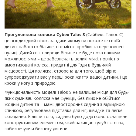
Прогулянкова коляска Cybex Talos S
(Сайбекс Талос С) –
це всюдихідний візок, завдяки якому ви покажете своїй
дитині набагато більше, ніж міські пробки та переповнені
вулиці. Дикий світ природи більше не буде поза вашими
можливостями – це забезпечать великі м’які, повністю
амортизовані колеса, придатні для їзди в будь-якій
місцевості. Ця коляска, створена для того, щоб вірно
супроводжувати вас у перші роки життя вашої дитини, і це
кроки у ногу з природою.
Функціональність моделі Talos S не залишає місця для будь-
яких сумнівів. Коляска має функції, без яких не обійтися
жодній дитині та її мамі: двостороннє сидіння з відкидною
спинкою, регульована підставка для ніг, швидке та легке
складання. Більше того, сидіння було додатково оснащене
конструктивним елементом, який захищає тулуб і стегна,
забезпечуючи безпеку дитини.