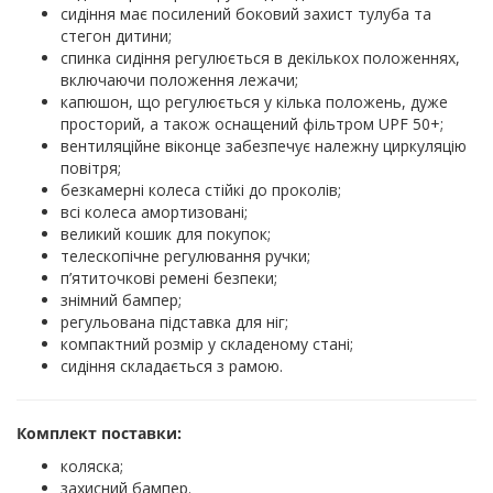
сидіння має посилений боковий захист тулуба та
стегон дитини;
спинка сидіння регулюється в декількох положеннях,
включаючи положення лежачи;
капюшон, що регулюється у кілька положень, дуже
просторий, а також оснащений фільтром UPF 50+;
вентиляційне віконце забезпечує належну циркуляцію
повітря;
безкамерні колеса стійкі до проколів;
всі колеса амортизовані;
великий кошик для покупок;
телескопічне регулювання ручки;
п’ятиточкові ремені безпеки;
знімний бампер;
регульована підставка для ніг;
компактний розмір у складеному стані;
сидіння складається з рамою.
Комплект поставки:
коляска;
захисний бампер.