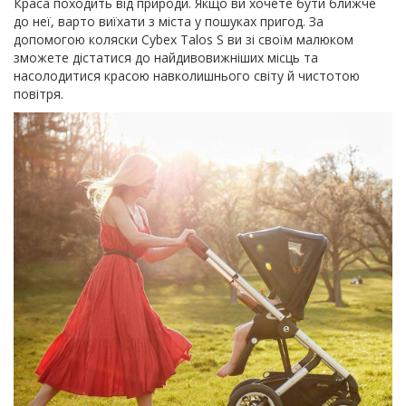
Краса походить від природи. Якщо ви хочете бути ближче
до неї, варто виїхати з міста у пошуках пригод. За
допомогою коляски Cybex Talos S ви зі своїм малюком
зможете дістатися до найдивовижніших місць та
насолодитися красою навколишнього світу й чистотою
повітря.