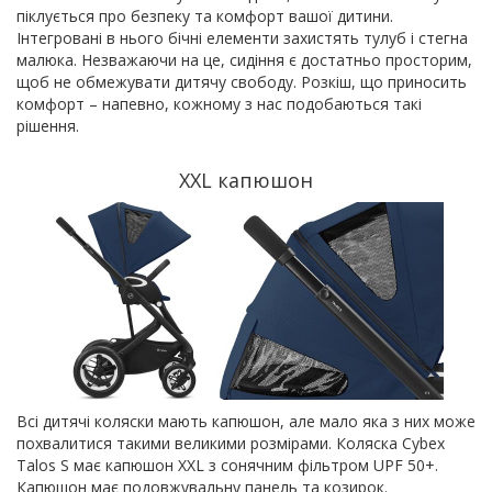
піклується про безпеку та комфорт вашої дитини.
Інтегровані в нього бічні елементи захистять тулуб і стегна
малюка. Незважаючи на це, сидіння є достатньо просторим,
щоб не обмежувати дитячу свободу. Розкіш, що приносить
комфорт – напевно, кожному з нас подобаються такі
рішення.
XXL капюшон
Всі дитячі коляски мають капюшон, але мало яка з них може
похвалитися такими великими розмірами. Коляска Cybex
Talos S має капюшон XXL з сонячним фільтром UPF 50+.
Капюшон має подовжувальну панель та козирок.