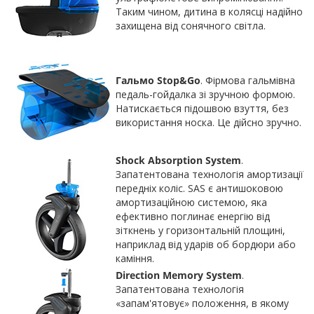
Таким чином, дитина в колясці надійно
захищена від сонячного світла.
Гальмо Stop&Go
. Фірмова гальмівна
педаль-гойдалка зі зручною формою.
Натискається підошвою взуття, без
використання носка. Це дійсно зручно.
Shock Absorption System
.
Запатентована технологія амортизації
передніх коліс. SAS є антишоковою
амортизаційною системою, яка
ефективно поглинає енергію від
зіткнень у горизонтальній площині,
наприклад від ударів об бордюри або
каміння.
Direction Memory System
.
Запатентована технологія
«запам'ятовує» положення, в якому