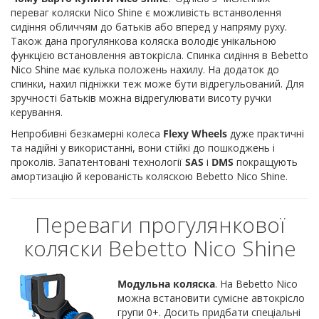
переваг коляски Nico Shine є можливість встанволення
сидіння обличчям до батьків або вперед у напряму руху.
Також дана прогулянкова коляска володіє унікальною
функцією встановлення автокрісла. Спинка сидіння в Bebetto
Nico Shine має кулька положень нахилу. На додаток до
спинки, нахил підніжки теж може бути відрегульований. Для
зручності батьків можна відрегулювати висоту ручки
керування.
Непробивні безкамерні колеса
Flexy Wheels
дуже практичні
та надійні у використанні, вони стійкі до пошкоджень і
проколів. Запатентовані технології
SAS
і
DMS
покращують
амортизацію й керованість коляскою Bebetto Nico Shine.
Переваги прогулянкової
коляски Bebetto Nico Shine
Модульна коляска
. На Bebetto Nico
можна встановити сумісне автокрісло
групи 0+. Досить придбати спеціальні