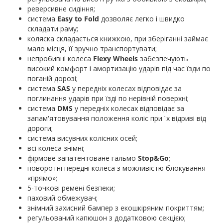
реверсивне сидіння;
система
Easy to Fold
дозволяє легко і швидко
складати раму;
коляска складається книжкою, при зберіганні займає
мало місця, її зручно транспортувати;
непробивні колеса
Flexy Wheels
забезпечують
високий комфорт і амортизацію ударів під час їзди по
поганій дорозі;
система
SAS
у передніх колесах відповідає за
поглинання ударів при їзді по нерівній поверхні;
система
DMS
у передніх колесах відповідає за
запам'ятовування положення коліс при їх відриві від
дороги;
система висувних колісних осей;
всі колеса знімні;
фірмове запатентоване гальмо
Stop&Go
;
поворотні передні колеса з можливістю блокування
«прямо»;
5-точкові ремені безпеки;
паховий обмежувач;
знімний захисний бампер з екошкіряним покриттям;
регульований капюшон з додатковою секцією;