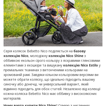
Серія колясок Bebetto Nico поділяється на
базову
колекцію Nico
, молодіжну
колекцію Nico Shine
з
оббивкою екольон сірого кольору з яскравими глянсовими
елементами з екошкіри та вишукану
колекцію Nico Estilo
у
преміальних тканинах з витонченими кольорами на
хромованій рамі. Завдяки кільком кольоровим версіями ви
можете обрати коляску, що ідеально підходить вашому
синочку або донечці, чи універсальний варіант, який
відмінно підходить для обох статей. Незалежно від колекції
кожна коляска Bebetto Nico має оббивку з високоякісних
матеріалів.
Чому варто купити Nico Shine
? Однією з численних