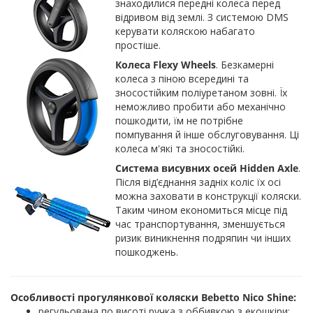
знаходилися передні колеса перед
відривом від землі. З системою DMS
керувати коляскою набагато
простіше.
Колеса Flexy Wheels
. Безкамерні
колеса з піною всередині та
зносостійким поліуретаном зовні. Їх
неможливо пробити або механічно
пошкодити, їм не потрібне
помпування й інше обслуговування. Ці
колеса м'які та зносостійкі.
Система висувних осей Hidden Axle
.
Після від’єднання задніх коліс їх осі
можна заховати в конструкції коляски.
Таким чином економиться місце під
час транспортування, зменшується
ризик виникнення подряпин чи інших
пошкоджень.
Особливості прогулянкової коляски Bebetto Nico
Shine:
регульована по висоті ручка з оббивкою з екошкіри;