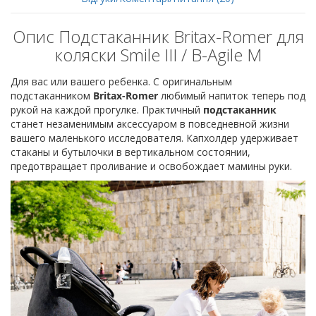
Опис Подстаканник Britax-Romer для
коляски Smile III / B-Agile M
Для вас или вашего ребенка. С оригинальным
подстаканником
Britax-Romer
любимый напиток теперь под
рукой на каждой прогулке. Практичный
подстаканник
станет незаменимым аксессуаром в повседневной жизни
вашего маленького исследователя. Капхолдер удерживает
стаканы и бутылочки в вертикальном состоянии,
предотвращает проливание и освобождает мамины руки.