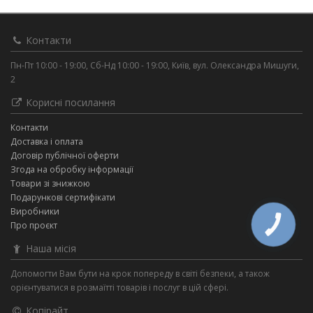
Контакти
Пн-Пт 10:00 - 19:00, Сб-Нд 10:00 - 19:00, Київ, вул. Олександра Мишуги,
2
Корисні посилання
Контакти
Доставка і оплата
Договір публічної оферти
Згода на обробку інформації
Товари зі знижкою
Подарункові сертифікати
Виробники
Про проєкт
КНОПКА
ЗВ'ЯЗКУ
Наша місія
Допомогти Вам бути на крок попереду в світі безпеки, а також
орієнтуватися в розмаїтті товарів і послуг в цій сфері.
Копірайт