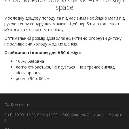
space
У холодну дощову погоду та під час зими необхідно мати під
рукою теплу ковдру для малюка. Цей виріб виготовлено з
м'якого та якісного матеріалу.
Оптимальний розмір дозволяє ефективно огорнути дитину,
не залишаючи холоду жодних шансів.
Особливості ковдри для ABC design:
100% бавовна
легко стирається, не псується і не втрачає вигляд
після прання
розмір 96 x 86 см
Контакти
Пн-Пт 10:00 - 19:00, Сб-Нд 10:00 - 19:00, Київ, вул. Олександра Мишуги,
2