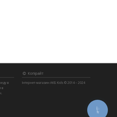
Копірайт
реду в
Інтернет-магазин АКБ Kids © 2014 – 2024
я в
і.
КНОПКА
ЗВ'ЯЗКУ