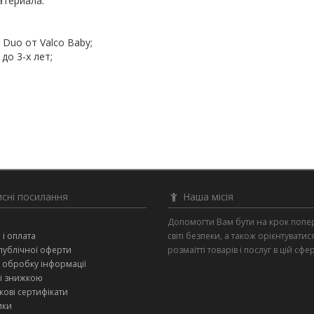
атериала.
 Duo от Valco Baby;
до 3-х лет;
сні посилання
Наша місія
и
Допомогти Вам бути на крок попе
 і оплата
світі безпеки, а також орієнтуватис
публічної оферти
розмаїтті товарів і послуг в цій сфер
 обробку інформації
зі знижкою
ові сертифікати
ики