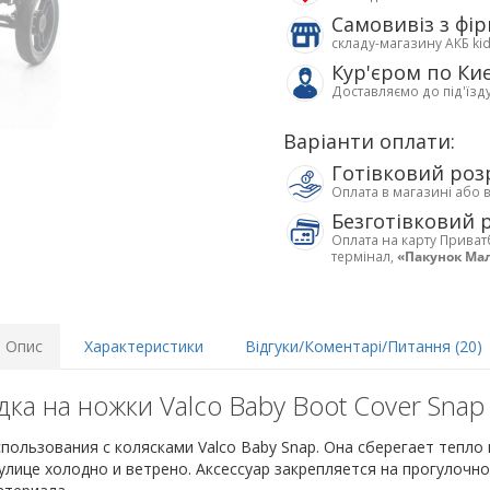
Самовивіз з фі
складу-магазину АКБ ki
Кур'єром по Ки
Доставляємо до під'їзд
Варіанти оплати:
Готівковий роз
Оплата в магазині або 
Безготівковий 
Оплата на карту Приват
термінал,
«Пакунок Ма
Опис
Характеристики
Відгуки/Коментарі/Питання (20)
ка на ножки Valco Baby Boot Cover Snap
спользования с колясками Valco Baby Snap. Она сберегает тепл
 улице холодно и ветрено. Аксессуар закрепляется на прогулочно