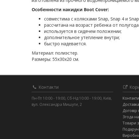
изготовлена из прочного водонепроницаемого м
Особенности накидки Boot Cover:
совместима с колясками Snap, Snap 4 и Snap
рассчитана на возраст ребенка от полугода 
используется в сидячем положении;
дополнительное утепление внутри;
быстро надевается.
Материал: полиэстер.
Размеры: 55х30х20 см.
Контакти
Кори
Пн-Пт 10:00 - 19:00, Сб-Нд 10:00 - 19:00, Київ,
Контакт
вул. Олександра Мишуги, 2
Доставка
Договір 
Згода на
Товари 
Подарунк
Виробн