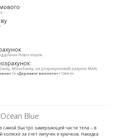
рмового
ds
єву
у
рахунок
відділенні Нової пошти
розрахунок:
банку, Монобанку, на розрахунковий рахунок IBAN,
люка»
та
«Державні виплати»
і таке ін.
 Ocean Blue
о в самой быстро замерзающей части тела – в
й коляске за счет липучек и крючков. Накидка