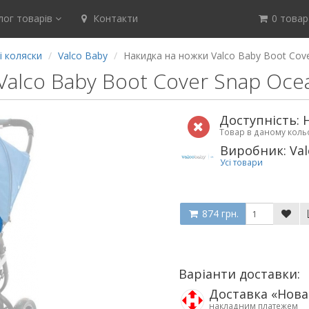
ог товарів
Контакти
0 товар(
і коляски
Valco Baby
Накидка на ножки Valco Baby Boot Cove
Valco Baby Boot Cover Snap Oce
Доступність: 
Товар в даному кол
Виробник: Val
Усі товари
874 грн.
Варіанти доставки:
Доставка «Нов
накладним платежем