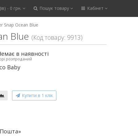
ів) - 0 грн.
Пошук товару
Кабінет
r Snap Ocean Blue
an Blue
(Код товару: 9913)
Немає в наявності
ьорі розпроданий
co Baby
Купити в 1 клік
аПошта»