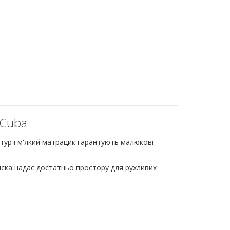
 Cuba
тур і м'який матрацик гарантують малюкові
иска надає достатньо простору для рухливих