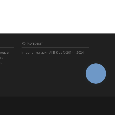
Копірайт
реду в
Інтернет-магазин АКБ Kids © 2014 – 2024
я в
і.
КНОПКА
ЗВ'ЯЗКУ