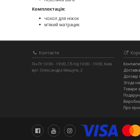
Комплектація:
чохол для ніжок
м'який матрацик
Контакти
Кори
Пн-Пт 10:00 - 19:00, Сб-Нд 10:00 - 19:00, Київ,
Контакт
вул. Олександра Мишуги, 2
Доставка
Договір 
Згода на
Товари 
Подарунк
Виробн
Про про