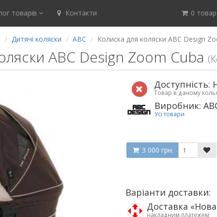
ог товарів
Контакти
0 товар(
а
Дитячі коляски
ABC
Колиска для коляски ABC Design Z
коляски ABC Design Zoom Cuba
(К
Доступність: 
Товар в даному кол
Виробник: AB
Усі товари
3 000 грн.
Варіанти доставки:
Доставка «Нов
накладним платежем