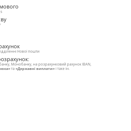
рмового
ds
єву
у
рахунок
відділенні Нової пошти
розрахунок:
банку, Монобанку, на розрахунковий рахунок IBAN,
люка»
та
«Державні виплати»
і таке ін.