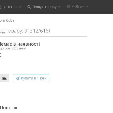
ів) - 0 грн.
Пошук товару
Кабінет
oom Cuba
од товару: 91312/616)
Немає в наявності
ьорі розпроданий
C
Купити в 1 клік
аПошта»