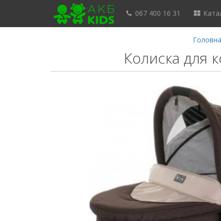
067 400 16 31
Катал
Головн
Колиска для 