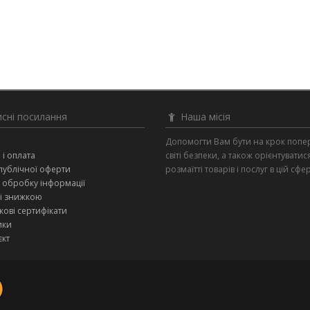
сні посилання
Наша місія
и
Допомогти Вам бути на крок попе
 і оплата
світі безпеки, а також орієнтуватис
публічної оферти
розмаїтті товарів і послуг в цій сфер
 обробку інформації
зі знижкою
ові сертифікати
ики
єкт