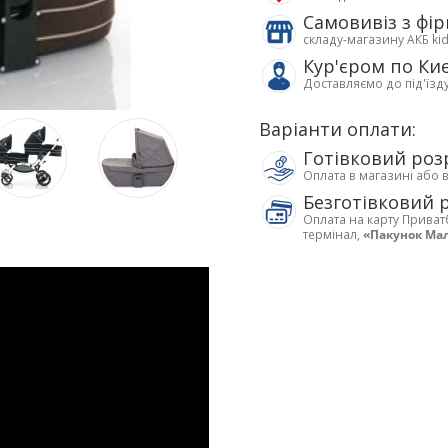
Самовивіз з фі
складу-магазину АКБ ki
Кур'єром по Ки
Доставляємо до під'їзд
Варіанти оплати:
Готівковий роз
Оплата в магазині або 
Безготівковий 
Оплата на карту Приват
термінал,
«Пакунок Ма