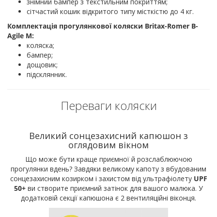
знімний бампер з текстильним покриттям;
сітчастий кошик відкритого типу місткістю до 4 кг.
Комплектація прогулянкової коляски Britax-Romer B-
Agile M:
коляска;
бампер;
дощовик;
підсклянник.
Переваги коляски
Великий сонцезахисний капюшон з
оглядовим вікном
Що може бути краще приємної й розслаблюючою
прогулянки вдень? Завдяки великому капоту з вбудованим
сонцезахисним козирком і захистом від ультрафіолету
UPF
50+
ви створите приємний затінок для вашого малюка. У
додатковій секції капюшона є 2 вентиляційні віконця.