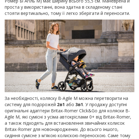
Ромер Бі Агіль М) має ширину всього 55,5 см. Маневрена й
проста у використанні, вона здатна в складеному стані
стояти вертикально, тому її легко зберігати й переносити.
За необхідності, коляску B-Agile M можна перетворити на
систему для подорожей
2в1
або
3в1
. У продажу доступні
оригінальні адаптери Britax-Romer Click&Go для коляски B-
Agile M, які сумісні з усіма автокріслами 0+ від Britax-Romer,
а також підходять для встановлення звичайних колисок
Britax-Romer для новонароджених. До всього іншого,
сидіння сумісне з м'якою колискою-переноскою. Саме тому