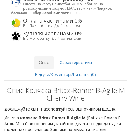
Оплата на карту Приватбанку, Монобанку, на
розрахунковий рахунок IBAN, термінал,
«Пакунок
Малюка»
та
«Державні виплати»
і таке ін.
Оплата частинами 0%
Від Приватбанку. До 4-ох платежів
Купівля частинами 0%
Від Монобанку. До 4-ох платежів
Опис
Характеристики
Відгуки/Коментарі/Питання (0)
Опис Коляска Britax-Romer B-Agile M
Cherry Wine
Досліджуйте світ. Насолоджуйтесь відпочинком щодня.
Дитяча
коляска Britax-Romer B-Agile M
(Брітакс-Ромер Бі
Агіль М) з її витонченим дизайном ідеально підходить для
щоденних прогулянок. Завдяки продуманій системі