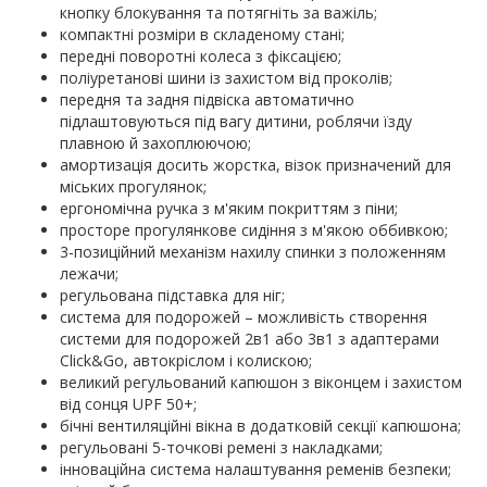
кнопку блокування та потягніть за важіль;
компактні розміри в складеному стані;
передні поворотні колеса з фіксацією;
поліуретанові шини із захистом від проколів;
передня та задня підвіска автоматично
підлаштовуються під вагу дитини, роблячи їзду
плавною й захоплюючою;
амортизація досить жорстка, візок призначений для
міських прогулянок;
ергономічна ручка з м'яким покриттям з піни;
просторе прогулянкове сидіння з м'якою оббивкою;
3-позиційний механізм нахилу спинки з положенням
лежачи;
регульована підставка для ніг;
система для подорожей – можливість створення
системи для подорожей 2в1 або 3в1 з адаптерами
Click&Go, автокріслом і колискою;
великий регульований капюшон з віконцем і захистом
від сонця UPF 50+;
бічні вентиляційні вікна в додатковій секції капюшона;
регульовані 5-точкові ремені з накладками;
інноваційна система налаштування ременів безпеки;