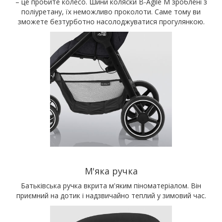
– це пробите колесо. Шини коляски B-Agile M зроблені з
поліуретану, їх неможливо проколоти. Саме тому ви
зможете безтурботно насолоджуватися прогулянкою.
М'яка ручка
Батьківська ручка вкрита м'яким піноматеріалом. Він
приємний на дотик і надзвичайно теплий у зимовий час.