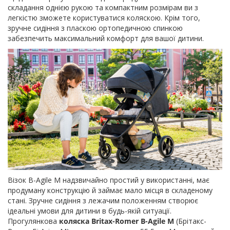
складання однією рукою та компактним розмірам ви з
легкістю зможете користуватися коляскою. Крім того,
зручне сидіння з пласкою ортопедичною спинкою
забезпечить максимальний комфорт для вашої дитини.
Візок B-Agile M надзвичайно простий у використанні, має
продуману конструкцію й займає мало місця в складеному
стані. Зручне сидіння з лежачим положенням створює
ідеальні умови для дитини в будь-якій ситуації.
Прогулянкова
коляска Britax-Romer B-Agile M
(Брітакс-