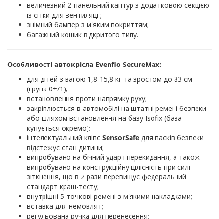
величезний 2-панельний каптур з додатковою секцією
із сітки для вентиляції;
знімний бампер з м'яким покриттям;
багажний кошик відкритого типу.
Особливості автокрісла Evenflo SecureMax:
для дітей з вагою 1,8-15,8 кг та зростом до 83 см
(група 0+/1);
встановлення проти напрямку руху;
закріплюється в автомобілі на штатні ремені безпеки
або шляхом встановлення на базу Isofix (база
купується окремо);
інтелектуальний кліпс
SensorSafe
для пасків безпеки
відстежує стан дитини;
випробувано на бічний удар і перекидання, а також
випробувано на конструкційну цілісність при силі
зіткнення, що в 2 рази перевищує федеральний
стандарт краш-тесту;
внутрішні 5-точкові ремені з м'якими накладками;
вставка для немовлят;
регульована ручка для перенесення;