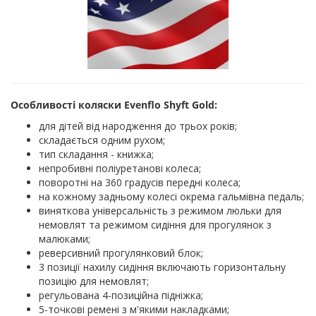
Особливості коляски Evenflo Shyft Gold:
для дітей від народження до трьох років;
складається одним рухом;
тип складання - книжка;
непробивні поліуретанові колеса;
поворотні на 360 градусів передні колеса;
на кожному задньому колесі окрема гальмівна педаль;
виняткова універсальність з режимом люльки для
немовлят та режимом сидіння для прогулянок з
малюками;
реверсивний прогулянковий блок;
3 позиції нахилу сидіння включають горизонтальну
позицію для немовлят;
регульована 4-позиційна підніжка;
5-точкові ремені з м'якими накладками;