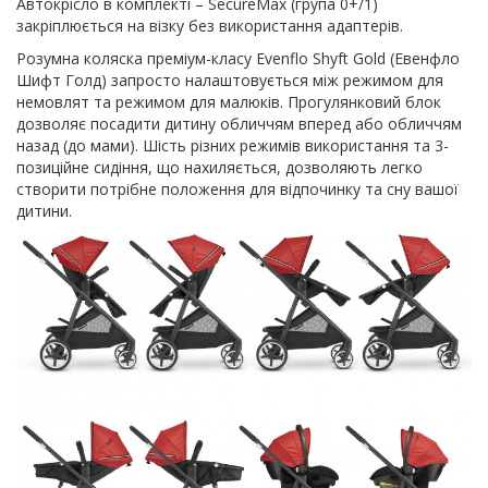
Автокрісло в комплекті – SecureMax (група 0+/1)
закріплюється на візку без використання адаптерів.
Розумна коляска преміум-класу Evenflo Shyft Gold (Евенфло
Шифт Голд) запросто налаштовується між режимом для
немовлят та режимом для малюків. Прогулянковий блок
дозволяє посадити дитину обличчям вперед або обличчям
назад (до мами). Шість різних режимів використання та 3-
позиційне сидіння, що нахиляється, дозволяють легко
створити потрібне положення для відпочинку та сну вашої
дитини.