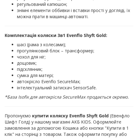
регульований капюшон;
знімні елементи оббивки і вставки прості у догляді, їх
можна прати в машинці-автоматі.
Комплектація коляски 3в1 Evenflo Shyft Gold:
шасі (рама з колесами);
прогулянковий блок – трансформер;
чохол для ніг;
дощовик;
підсклянник;
сумка для матері;
автокрісло Evenflo SecureMax;
інтелектуальний затискач SensorSafe.
*База Isofix для автокрісла SecureMax продається окремо.
Пропонуємо
купити коляску Evenflo Shyft Gold
(Евенфло
Шифт Голд) у нашому магазині АКБ KIDS. Оформлюйте
замовлення за допомогою Кошика або кнопки "Купити в 1
клік" на сторінці з товаром. Також оформити покупку або