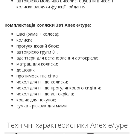
автокрісло можливо використовувати в якості
колиски завдяки функції гойдання.
Комплектація коляски 3в1 Anex e/type:
шасі (рама + колеса);
колиска;
прогулянковий блок;
автокрісло групи 0+;
адаптери для встановлення автокрісла;
матрац для колиски;
дощовик;
протимоскітна сітка;
чохол для ніг до колиски;
чохол для ніг до прогулянкового сидіння;
чохол для ніг до автокрісла;
кошик для покупок;
сумка - рюкзак для мами.
Технічні характеристики Anex e/type