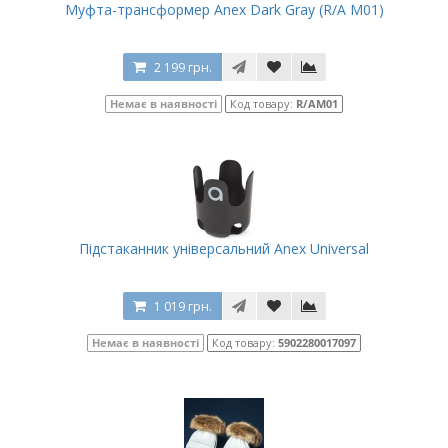
Муфта-трансформер Anex Dark Gray (R/A M01)
2 199 грн.
Немає в наявності
Код товару:
R/AM01
Підстаканник універсальний Anex Universal
1 019 грн.
Немає в наявності
Код товару:
5902280017097