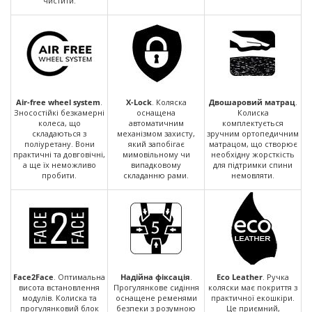
чистити.
Air-free wheel system
.
X-Lock
. Коляска
Двошаровий матрац
.
Зносостійкі безкамерні
оснащена
Колиска
колеса, що
автоматичним
комплектується
складаються з
механізмом захисту,
зручним ортопедичним
поліуретану. Вони
який запобігає
матрацом, що створює
практичні та довговічні,
мимовільному чи
необхідну жорсткість
а ще їх неможливо
випадковому
для підтримки спини
пробити.
складанню рами.
немовляти.
Face2Face
. Оптимальна
Надійна фіксація
.
Eco Leather
. Ручка
висота встановлення
Прогулянкове сидіння
коляски має покриття з
модулів. Колиска та
оснащене ременями
практичної екошкіри.
прогулянковий блок
безпеки з розумною
Це приємний,