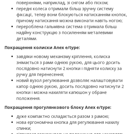
поверхнями, наприклад, зі снігом або піском;
передні колеса отримали більш зручну систему
фіксації, тепер вони блокуються натисканням кнопок,
причому натискання можна виконати навіть ногою;
перероблена гальмівна система отримала більш
надійну конструкцію з посиленням металевими
деталями.
Покращення колиски Anex e/type:
завдяки новому механізму кріплення, колиска
знімається з рами однією рукою, для цього досить
послідовно натиснути 2 кнопки і підняти колиску за
ручку для перенесення;
новий вузол регулювання дозволяє налаштовувати
капор однією рукою, досить послідовно натиснути 2
кнопки і можна нахиляти капюшон у обране
положення.
Покращення прогулянкового блоку Anex e/type:
дуже компактно складається разом з рамою;
нова ергономічна кнопка для регулювання нахилу
спинки;