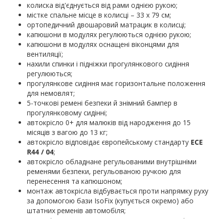
колиска від'єднується від рами однією рукою;
містке спальне місце в колисці – 33 х 79 см;
ортопедичний двошаровий матрацик в колисці;
капюшони в модулях регулюються однією рукою;
капюшони в модулях оснащені віконцями для
вентиляції;
нахили спинки і підніжки прогулянкового сидіння
регулюються;
прогулянкове сидіння має горизонтальне положення
для немовлят;
5-точкові ремені безпеки й знімний бампер в
прогулянковому сидінні;
автокрісло 0+ для малюків від народження до 15
місяців з вагою до 13 кг;
автокрісло відповідає європейському стандарту
ЕСЕ
R44 / 04
;
автокрісло обладнане регульованими внутрішніми
ременями безпеки, регульованою ручкою для
перенесення та капюшоном;
монтаж автокрісла відбувається проти напрямку руху
за допомогою бази IsoFix (купується окремо) або
штатних ременів автомобіля;