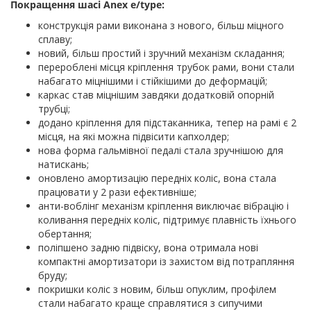
Покращення шасі Anex e/type:
конструкція рами виконана з нового, більш міцного
сплаву;
новий, більш простий і зручний механізм складання;
перероблені місця кріплення трубок рами, вони стали
набагато міцнішими і стійкішими до деформацій;
каркас став міцнішим завдяки додатковій опорній
трубці;
додано кріплення для підстаканника, тепер на рамі є 2
місця, на які можна підвісити капхолдер;
нова форма гальмівної педалі стала зручнішою для
натискань;
оновлено амортизацію передніх коліс, вона стала
працювати у 2 рази ефективніше;
анти-воблінг механізм кріплення виключає вібрацію і
коливання передніх коліс, підтримує плавність їхнього
обертання;
поліпшено задню підвіску, вона отримала нові
компактні амортизатори із захистом від потрапляння
бруду;
покришки коліс з новим, більш опуклим, профілем
стали набагато краще справлятися з сипучими