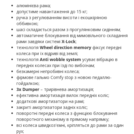
алюмінієва рама;
допустиме навантаження до 15 кг;
ручка з регулюванням висоти і екошкіряною
оббивкою;
шасі складається разом з прогулянковим сидінням;
автоматичне блокування від мимовільного складання
рами завдяки системі
X-Lock
;
технологія
Wheel direction memory
фіксує передні
колеса при їх відриві від землі;
технологія
Anti wobble system
усуває вібрацію в
передніх колесах при їзді по вибоїнам;
безкамерні непробивні колеса;
фірмове гальмо Comfy stop з новою педаллю-
гойдалкою;
3х Dumper
– трирівнева амортизація;
ефективна амортизація вилок передніх коліс;
додаткові амортизатори на рамі;
закриті амортизатори задніх коліс;
поворотні передні колеса з функцією блокування
поворотного механізму в прямому напрямку;
всі колеса швидкоз'ємні, кріпляться до рами за один
рух;