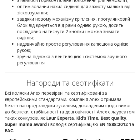
з'явилося горизонтальне положення для немовлят;
оптимізований нахил сидіння для захисту малюка від
зісковзування;
завдяки новому механізму кріплення, прогулянковий
блок від'єднується від рами однією рукою, досить
послідовно натиснути 2 кнопки і можна знімати
сидіння;
надзвичайно просте регулювання капюшона однією
рукою;
зручна підніжка з вентиляцією і системою зручного
регулювання.
Нагороди та сертифікати
Всі коляски Anex перевірені та сертифіковані за
європейськими стандартами. Компанія Anex отримала
безліч нагород завдяки зусиллям, докладеним щодо вимог
до безпеки, стабільності та довговічності. Anex є лауреатом
таких конкурсів, як
Laur Experta
,
Kid’s Time
,
Best quality
,
Super mama award
і володіє сертифікацією
EN 1888:2012
та
EAC
.