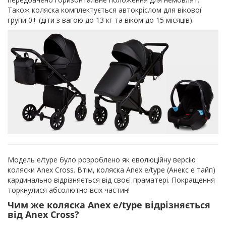
Також коляска комплектується автокріслом для вікової
групи 0+ (діти з вагою до 13 кг та віком до 15 місяців).
Модель e/type було розроблено як еволюційну версію
коляски Anex Cross. Втім, коляска Anex e/type (Анекс е тайп)
кардинально відрізняється від своєї праматері. Покращення
торкнулися абсолютно всіх частин!
Чим же коляска Anex e/type відрізняється
від Anex Cross?