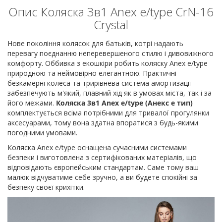
Опис Коляска 3в1 Anex e/type CrN-16
Crystal
Нове покоління колясок для батьків, котрі надають
перевагу поєднанню неперевершеного стилю і дивовижного
комфорту. Оббивка з екошкіри робить коляску Anex e/type
природною та неймовірно елегантною. Практичні
безкамерні колеса та трирівнева система амортизації
забезпечують м'який, плавний хід як в умовах міста, так і за
його межами.
Коляска 3в1 Anex e/type (Анекс е тип)
комплектується всіма потрібними для тривалої прогулянки
аксесуарами, тому вона здатна впоратися з будь-якими
погодними умовами.
Коляска Anex e/type оснащена сучасними системами
безпеки і виготовлена з сертифікованих матеріалів, що
відповідають європейським стандартам. Саме тому ваш
малюк відчуватиме себе зручно, а ви будете спокійні за
безпеку своєї крихітки.