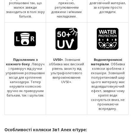
розташовані так, що
пряжкою,
довговічний матеріал,
малюк завжди
регулюванням
за котрим просто
знаходиться в полі зору
довжини і м'якими
доглядати.
батьків.
накладками.
Підсклянник з
UV50+
. Зовнішня
Водонепроникні
кожного боку
. Ліворуч
оббивка має високий
матеріали
. Оббивка
і праворуч від ручки
рівень захисту від
коляски зроблена з
управління розташовані
ультрафіолетового
екошкіри. Зовнішній
місця для кріплення
випромінювання
поліуретановий шар
капхолдера. Тепер
UV50+.
цього матеріалу має
керувати коляскою
водовідштовхуючий
зручно як праворуким
ефект, завдяки чому
батькам, так і шульгам.
краплі води
скочуються вниз, не
проникаючи
всередину.
Особливості коляски 3в1 Anex e/type: