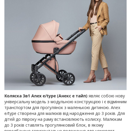
Коляска 3в1 Anex e/type (Анекс е тайп)
являє собою нову
універсальну модель з модульною конструкцією і є відмінним
транспортом для прогулянок з маленькою дитиною. Anex
e/type створена для малюків від народження до 3 років. Для
дітей до півроку на раму встановлюють колиску. Малюкам
до 3 років ставлять прогулянковий блок, в якому
передбачено горизонтальне положення для немовлят.