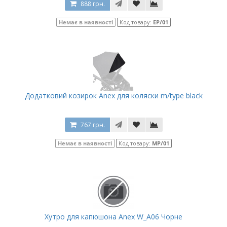
888 грн.
Немає в наявності
Код товару:
EP/01
Додатковий козирок Anex для коляски m/type black
767 грн.
Немає в наявності
Код товару:
MP/01
Хутро для капюшона Anex W_A06 Чорне