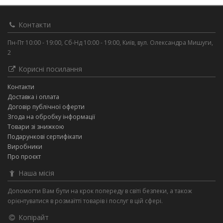
Контакти
Пн-Пт 10:00 - 19:00, Сб-Нд 10:00 - 19:00, Київ, вул. Олександра Мишуги,
2
Корисні посилання
Контакти
Доставка і оплата
Договір публічної оферти
Згода на обробку інформації
Товари зі знижкою
Подарункові сертифікати
Виробники
Про проєкт
Наша місія
Допомогти Вам бути на крок попереду в світі безпеки, а також
орієнтуватися в розмаїтті товарів і послуг в цій сфері.
Копірайт