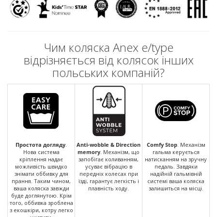
Чим коляска Anex e/type
відрізняється від колясок інших
польських компаній?
Простота догляду
.
Anti-wobble & Direction
Comfy Stop
. Механізм
Нова система
memory
. Механізм, що
гальма керується
кріплення надає
запобігає коливанням,
натисканням на зручну
можливість швидко
усуває вібрацію в
педаль. Завдяки
знімати оббивку для
передніх колесах при
надійній гальмівній
прання. Таким чином,
їзді, гарантує легкість і
системі ваша коляска
ваша коляска завжди
плавність ходу.
залишиться на місці.
буде доглянутою. Крім
того, оббивка зроблена
з екошкіри, котру легко