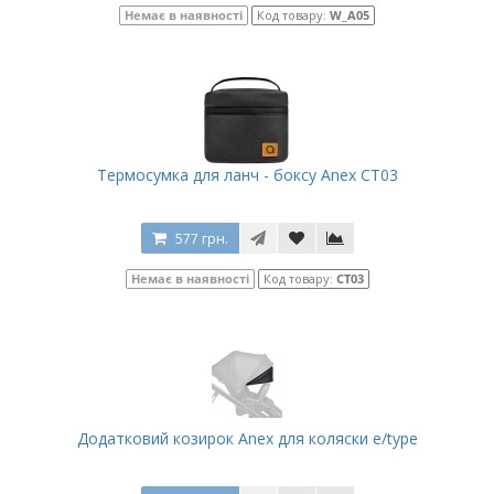
Немає в наявності
Код товару:
W_A05
Термосумка для ланч - боксу Anex CT03
577 грн.
Немає в наявності
Код товару:
CT03
Додатковий козирок Anex для коляски e/type