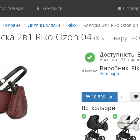
ог товарів
Контакти
0 товар(
Головна
Дитячі коляски
Riko
Коляска 2в1 Riko Ozon 04
ска 2в1 Riko Ozon 04
(Код товару: R-
Доступність: 
Доставка 1-72 годин
Виробник: Rik
Усі товари
18 590 грн.
Всі кольори: