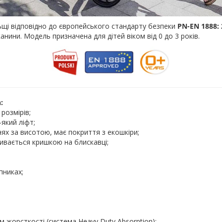
ьщі відповідно до європейського стандарту безпеки
PN-EN 1888: 
канини. Модель призначена для дітей віком від 0 до 3 років.
:
розмірів;
-який ліфт;
ях за висотою, має покриття з екошкіри;
ивається кришкою на блискавці;
пниках;
 жорсткості (система Heavy Duty Absorption);