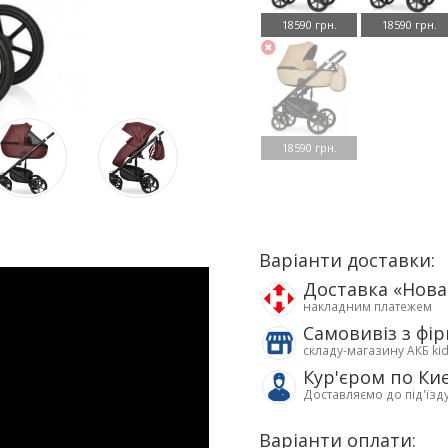
18590 грн.
18590 грн.
18590 грн.
Варіанти доставки:
Доставка «Нов
накладним платежем
Самовивіз з фі
складу-магазину АКБ ki
Кур'єром по Ки
Доставляємо до під'їзд
Варіанти оплати: