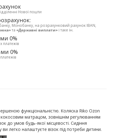
рахунок
відділенні Нової пошти
розрахунок:
банку, Монобанку, на розрахунковий рахунок IBAN,
люка»
та
«Державні виплати»
і таке ін.
ами 0%
х платежів
ами 0%
 платежів
евершеною функціональністю. Коляска Riko Ozon
а кокосовим матрацом, зовнішнім регулюванням
ок до умов будь-якої місцевості. Сидіння
 ви легко налаштуєте візок під потреби дитини.