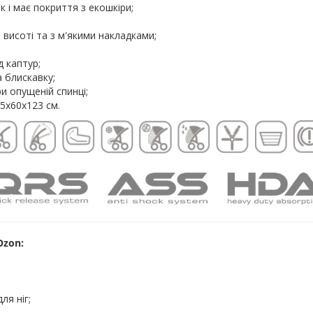
к і має покриття з екошкіри;
 висоті та з м'якими накладками;
 каптур;
а блискавку;
и опущеній спинці;
5х60х123 см.
Ozon:
ля ніг;