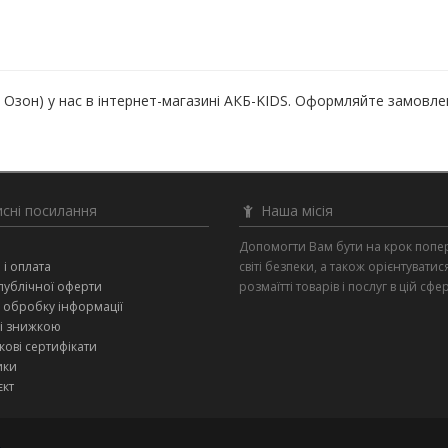
о Озон) у нас в інтернет-магазині АКБ-KIDS. Оформляйте замовлен
сні посилання
Наша місія
и
Допомогти Вам бути на крок попе
 і оплата
світі безпеки, а також орієнтуватис
публічної оферти
розмаїтті товарів і послуг в цій сфер
 обробку інформації
зі знижкою
ові сертифікати
ики
єкт