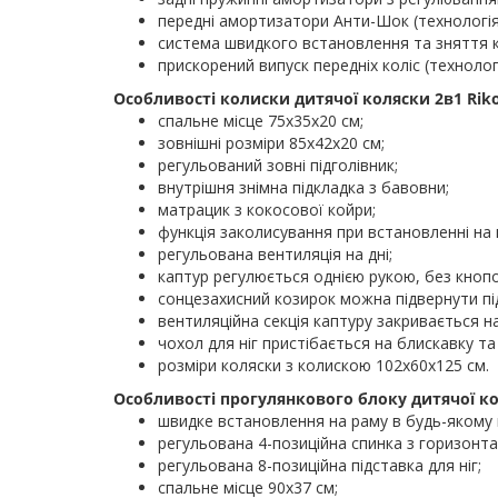
передні амортизатори Анти-Шок (технологія 
система швидкого встановлення та зняття к
прискорений випуск передніх коліс (технолог
Особливості колиски дитячої коляски 2в1 Riko
спальне місце 75х35х20 см;
зовнішні розміри 85х42х20 см;
регульований зовні підголівник;
внутрішня знімна підкладка з бавовни;
матрацик з кокосової койри;
функція заколисування при встановленні на 
регульована вентиляція на дні;
каптур регулюється однією рукою, без кнопо
сонцезахисний козирок можна підвернути під
вентиляційна секція каптуру закривається н
чохол для ніг пристібається на блискавку та
розміри коляски з колискою 102х60х125 см.
Особливості прогулянкового блоку дитячої ко
швидке встановлення на раму в будь-якому 
регульована 4-позиційна спинка з горизонт
регульована 8-позиційна підставка для ніг;
спальне місце 90х37 см;