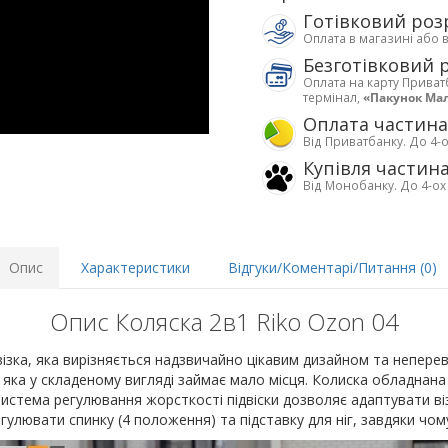
Готівковий роз
Оплата в магазині або 
Безготівковий 
Оплата на карту Приват
термінал,
«Пакунок Ма
Оплата частин
Від Приватбанку. До 4-о
Купівля частин
Від Монобанку. До 4-ох
Опис
Характеристики
Відгуки/Коментарі/Питання (0)
Опис Коляска 2в1 Riko Ozon 04
візка, яка вирізняється надзвичайно цікавим дизайном та непер
 яка у складеному вигляді займає мало місця. Колиска обладнан
 Система регулювання жорсткості підвіски дозволяє адаптувати віз
лювати спинку (4 положення) та підставку для ніг, завдяки чому