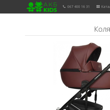
067 400 16 31
Катал
Коля