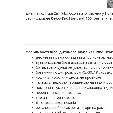
Дитяча коляска 2в1 Riko Ozon виготовлена у Пол
сертифіковані
Oeko-Tex Standard 100
, безпечні т
Особливості шасі дитячого візка 2в1 Riko Ozon
алюмінієва рама складається до компактних 
вузька колісна база дозволяє заїхати у будь
батьківська ручка регулюється у 5 положенн
багажний кошик розміром 43х39х18 см, закр
кошик із жорстким дном, не провисає;
гальмо з педаллю - гойдалкою на задній осі;
помповані гумові колеса на кулькових підши
передні поворотні колеса;
фіксація передніх коліс;
6-точкова амортизація;
регульовані бічні амортизатори на рамі;
задні пружинні амортизатори з регулюванням