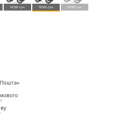
18590 грн.
18590 грн.
16590 грн.
аПошта»
рмового
ds
єву
у