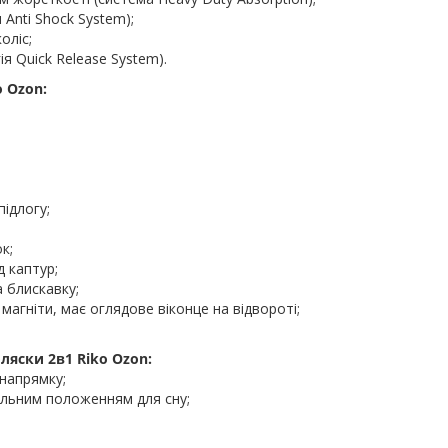
Anti Shock System);
оліс;
ія Quick Release System).
 Ozon:
підлогу;
к;
 каптур;
а блискавку;
 магніти, має оглядове віконце на відвороті;
ляски 2в1 Riko Ozon:
напрямку;
альним положенням для сну;