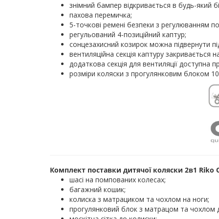
знімний бампер відкривається в будь-який бі
пахова перемичка;
5-точкові ремені безпеки з регулюванням по
регульований 4-позиційний каптур;
сонцезахисний козирок можна підвернути під
вентиляційна секція каптуру закривається н
додаткова секція для вентиляції доступна пр
розміри коляски з прогулянковим блоком 10
Комплект поставки дитячої коляски 2в1 Riko 
шасі на помпованих колесах;
багажний кошик;
колиска з матрациком та чохлом на ноги;
прогулянковий блок з матрацом та чохлом д
москітна сітка до колиски;