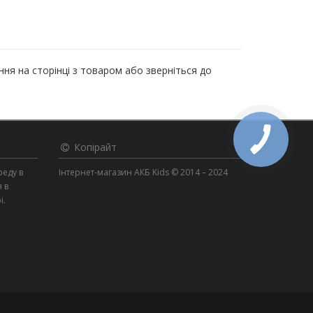
ня на сторінці з товаром або зверніться до
Копірайт
реду в
Інтернет-магазин АКБ Kids © 2014 – 2024
я в
і.