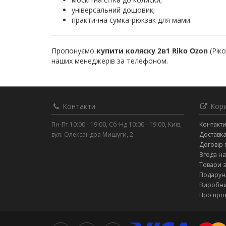
універсальний дощовик;
практична сумка-рюкзак для мами.
Пропонуємо
купити коляску 2в1 Riko Ozon
(Рік
наших менеджерів за телефоном.
Контакти
Кори
Пн-Пт 10:00 - 19:00, Сб-Нд 10:00 - 19:00, Київ,
Контакт
вул. Олександра Мишуги, 2
Доставка
Договір 
Згода на
Товари 
Подарунк
Виробн
Про про