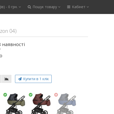
ів) - 0 грн.
Пошук товару
Кабінет
Ozon 04)
В наявності
и
o
Купити в 1 клік