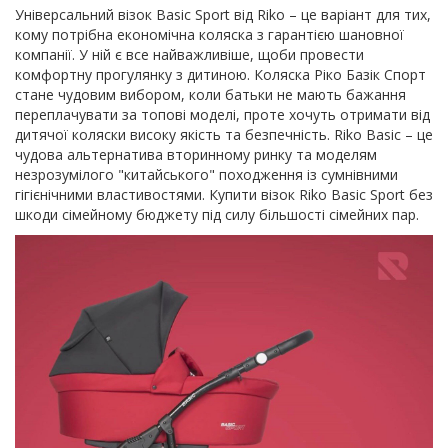
Універсальний візок Basic Sport від Riko – це варіант для тих,
кому потрібна економічна коляска з гарантією шановної
компанії. У ній є все найважливіше, щоби провести
комфортну прогулянку з дитиною. Коляска Ріко Базік Спорт
стане чудовим вибором, коли батьки не мають бажання
переплачувати за топові моделі, проте хочуть отримати від
дитячої коляски високу якість та безпечність. Riko Basic – це
чудова альтернатива вторинному ринку та моделям
незрозумілого "китайського" походження із сумнівними
гігієнічними властивостями. Купити візок Riko Basic Sport без
шкоди сімейному бюджету під силу більшості сімейних пар.