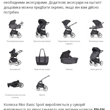
необхідними аксесуарами. Додаткові аксесуари на кшталт
дощовика можна придбати окремо, якщо він вам дійсно
потрібен.
Коляска Riko Basic Sport виробляється у суворій
відповідності до євростандарту для дитячих колясок
PN-EN