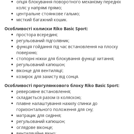
опція блокування поворотного механізму передніх
коліс у напрямі прямо;
центральне стоянкове гальмо;
місткий багажний кошик.
Особливості колиски Riko Basic
Sport
:
простора всередині;
регульований підголівник;
функція гойдання під час встановлення на плоску
поверхню;
стопорні ніжки для блокування функції хитання;
регульований капюшон;
віконце для вентиляції;
козирок для захисту від сонця.
Особливості прогулянкового блоку Riko Basic
Sport
:
реверсивне встановлення;
складається разом із коляскою;
плавне налаштування нахилу спинки до
горизонтального положення для сну;
матрацик для сидіння;
регульований капюшон;
оглядове віконце;
вентиляційне вікно;