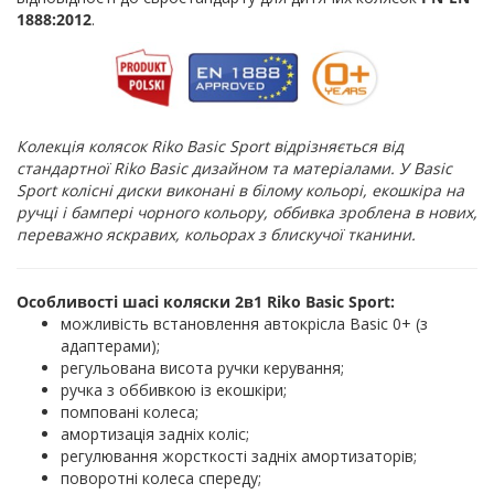
1888:2012
.
Колекція колясок Riko Basic Sport відрізняється від
стандартної Riko Basic дизайном та матеріалами. У Basic
Sport колісні диски виконані в білому кольорі, екошкіра на
ручці і бампері чорного кольору, оббивка зроблена в нових,
переважно яскравих, кольорах з блискучої тканини.
Особливості шасі коляски 2в1 Riko Basic
Sport
:
можливість встановлення автокрісла Basic 0+ (з
адаптерами);
регульована висота ручки керування;
ручка з оббивкою із екошкіри;
помповані колеса;
амортизація задніх коліс;
регулювання жорсткості задніх амортизаторів;
поворотні колеса спереду;