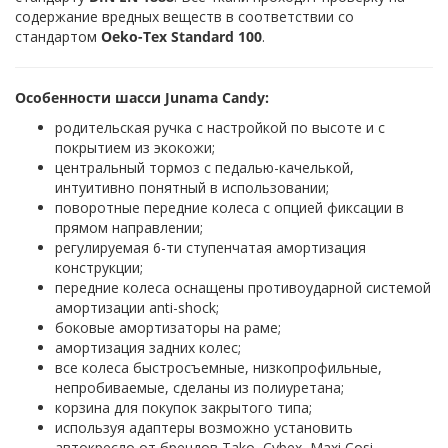
содержание вредных веществ в соответствии со
стандартом
Oeko-Tex Standard 100
.
Особенности шасси Junama Candy:
родительская ручка с настройкой по высоте и с
покрытием из экокожи;
центральный тормоз с педалью-качелькой,
интуитивно понятный в использовании;
поворотные передние колеса с опцией фиксации в
прямом направлении;
регулируемая 6-ти ступенчатая амортизация
конструкции;
передние колеса оснащены противоударной системой
амортизации anti-shock;
боковые амортизаторы на раме;
амортизация задних колес;
все колеса быстросъемные, низкопрофильные,
непробиваемые, сделаны из полиуретана;
корзина для покупок закрытого типа;
используя адаптеры возможно установить
автокресло от брендов Tako, Cybex, Maxi Cosi,