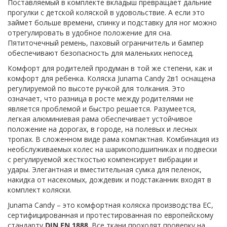
Поставляемый в комплекте вкладыш превращает дальние
прогулки с детской коляской в удовольствие. А если это
займет больше времени, спинку и подставку для ног можно
отрегулировать в удобное положение для сна.
Пятиточечный ремень, паховый ограничитель и бампер
обеспечивают безопасность для маленьких непосед.
Комфорт для родителей продуман в той же степени, как и
комфорт для ребенка. Коляска Junama Candy 2в1 оснащена
регулируемой по высоте ручкой для толкания. Это
означает, что разница в росте между родителями не
является проблемой и быстро решается. Разумеется,
легкая алюминиевая рама обеспечивает устойчивое
положение на дорогах, в городе, на полевых и лесных
тропах. В сложенном виде рама компактная. Комбинация из
необслуживаемых колес на шарикоподшипниках и подвески
с регулируемой жесткостью компенсирует вибрации и
удары. Элегантная и вместительная сумка для пеленок,
накидка от насекомых, дождевик и подстаканник входят в
комплект коляски.
Junama Candy – это комфортная коляска производства ЕС,
сертифицированная и протестированная по европейскому
стандарту
DIN EN 1888
. Все ткани проходят проверку на