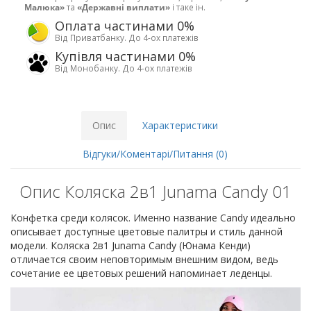
Малюка»
та
«Державні виплати»
і таке ін.
Оплата частинами 0%
Від Приватбанку. До 4-ох платежів
Купівля частинами 0%
Від Монобанку. До 4-ох платежів
Опис
Характеристики
Відгуки/Коментарі/Питання (0)
Опис Коляска 2в1 Junama Candy 01
Конфетка среди колясок. Именно название Candy идеально
описывает доступные цветовые палитры и стиль данной
модели. Коляска 2в1 Junama Candy (Юнама Кенди)
отличается своим неповторимым внешним видом, ведь
сочетание ее цветовых решений напоминает леденцы.