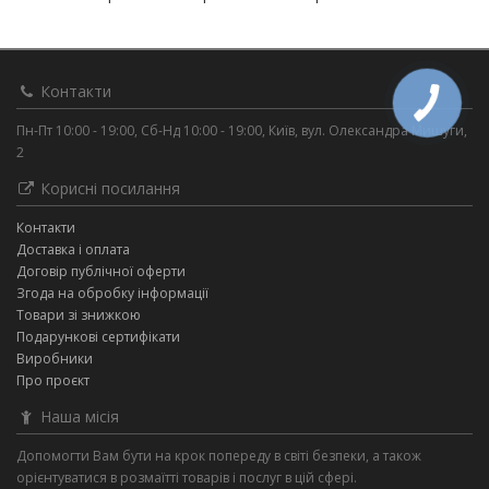
Контакти
Пн-Пт 10:00 - 19:00, Сб-Нд 10:00 - 19:00, Київ, вул. Олександра Мишуги,
2
Корисні посилання
Контакти
Доставка і оплата
Договір публічної оферти
Згода на обробку інформації
Товари зі знижкою
Подарункові сертифікати
Виробники
Про проєкт
Наша місія
Допомогти Вам бути на крок попереду в світі безпеки, а також
орієнтуватися в розмаїтті товарів і послуг в цій сфері.